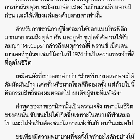
การนำถ้วยฟุตบอลโลกมาจัดแสดงในบ้านเราเมื่อหลายปี
ก่อน และได้เพียงแค่มองด้วยสายตาเท่านั้น
สำหรับกาซซานิกา ผู้ซึ่งต่อมาได้ออกแบบโทรฟีอีก
มากมาย รวมถึง ยูฟ่า คัพ และยูฟ่า ซูเปอร์ คัพ จนได้รับ
สมญา ‘Mr.Cups’ กล่าวถึงเหตุการณ์ที่ ฟรานซ์ เบ็คเคน
เบาเออร์ ชูถ้วยแชมป์โลกในปี 1974 ว่าเป็นความทรงจำที่ดี
ที่สุดในชีวิต
เหมือนดังที่เขาเคยกล่าวว่า “สำหรับบางคนอาจจะได้
สัมผัสมันบ้าง แค่ครั้งหรือหากโชคดีก็สองครั้ง แต่ถ้วยใบนี้
คือกรรมสิทธิ์ของผมตลอดไป ผมคือผู้ชนะที่แท้จริง”
คำพูดของกาซซานิกานั้นเป็นความจริง เพราะในชีวิต
ของคนนั้น ชัยชนะไม่ได้เกิดขึ้นเฉพาะในสนามกีฬาเสมอ
ไป และไม่จำเป็นต้องชนะในการแข่งขันกับคนอื่นเสมอไป
ขอเพียงมีความพยายามที่จะตั้งใจทำอะไรสักอย่างให้