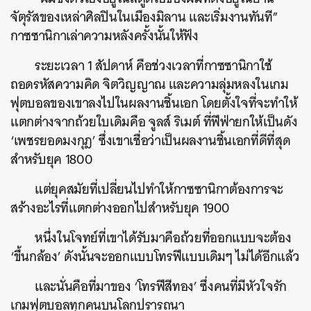
จัตุรัสของเหล่าศิลปินในเมืองมิลาน และเริ่มงานทันที”
กาซซานิกาเล่าความหลังครั้งนั้นให้ฟัง
ระยะเวลา 1 สัปดาห์ คือช่วงเวลาที่กาซซานิกาใช้
ถอดรหัสความคิด จิตวิญญาณ และความลุ่มหลงในเกม
ฟุตบอลของเขาลงไปในผลงานชิ้นเอก โดยตั้งใจที่จะทำให้
แตกต่างจากถ้วยใบเดิมคือ จูลส์ ริเมต์ ที่ฟีฟ่ายกให้เป็นดัง
‘เพชรยอดมงกุฎ’ ซึ่งเขาเชื่อว่าเป็นผลงานชิ้นเอกที่ดีที่สุด
สำหรับยุค 1800
แต่ยุคสมัยที่เปลี่ยนไปทำให้กาซซานิกาต้องการจะ
สร้างอะไรที่แตกต่างออกไปสำหรับยุค 1900
หนึ่งในโจทย์ที่เขาได้รับมาคือถ้วยที่ออกแบบจะต้อง
‘ขึ้นกล้อง’ ดังนั้นจะออกแบบโทรฟีแบบเดิมๆ ไม่ได้อีกแล้ว
และนั่นคือที่มาของ ‘โทรฟีสีทอง’ ซึ่งคนที่มีหัวใจรัก
เกมฟุตบอลทุกคนบนโลกปรารถนา