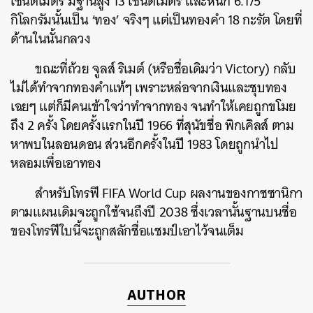
เซนติเมตร มีฐานสูง 13 เซนติเมตร และหนัก 6.175
กิโลกรัมนั้นเป็น ‘ทอง’ จริงๆ แต่เป็นทองคำ 18 กะรัต โดยที่
ด้านในนั้นกลวง
ขณะที่ถ้วย จูลส์ ริเมต์ (หรือชื่อเดิมว่า Victory) กลับ
ไม่ได้ทำจากทองคำแท้ๆ เพราะหล่อจากเงินและชุบทอง
เฉยๆ แต่ก็มีคนเข้าใจว่าทำจากทอง จนทำให้เคยถูกขโมย
ถึง 2 ครั้ง โดยครั้งแรกในปี 1966 ที่สุนัขชื่อ พิกเคิลส์ ตาม
หาพบในลอนดอน ส่วนอีกครั้งในปี 1983 โดยถูกนำไป
หลอมเพื่อเอาทอง
สำหรับโทรฟี FIFA World Cup ผลงานของกาซซานิกา
ตามแผนเดิมจะถูกใช้จนถึงปี 2038 ซึ่งเวลานั้นฐานบนชื่อ
ของโทรฟีใบนี้จะถูกสลักชื่อแชมป์เอาไว้จนเต็ม
AUTHOR