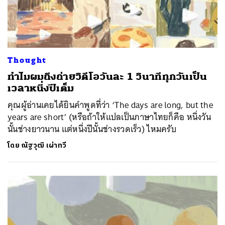
SHARE
TWEET
LINE
EMAIL
Thought
ทำไมผมถึงถ่ายวิดีโอวันละ 1 วินาทีทุกวันเป็น
เวลาหนึ่งปีเต็ม
คุณผู้อ่านเคยได้ยินคำพูดที่ว่า ‘The days are long, but the
years are short’ (หรือถ้าให้แปลเป็นภาษาไทยก็คือ หนึ่งวัน
นั้นช่างยาวนาน แต่หนึ่งปีนั้นช่างรวดเร็ว) ไหมครับ
โดย
ณัฐวุฒิ เผ่าทวี