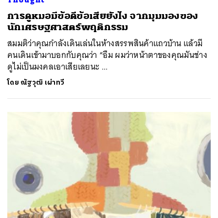
การดูหมอมีข้อดีข้อเสียยังไง จากมุมมองของ
นักเศรษฐศาสตร์พฤติกรรม
สมมติว่าคุณกำลังเดินเล่นในห้างสรรพสินค้าแถวบ้าน แล้วมี
คนเดินเข้ามาบอกกับคุณว่า “อืม ผมว่าหน้าตาของคุณมันช่าง
ดูไม่เป็นมงคลเอาเสียเลยนะ ...
โดย
ณัฐวุฒิ เผ่าทวี
ค้นหา