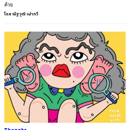
ด้วย
โดย
ณัฐวุฒิ เผ่าทวี
Thought