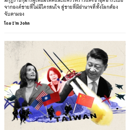
มกุฎราชกุมารผู้เหี้ยมโหดและแพรวพราวแห่งซาอุดีอาระเบีย
จากองค์ชายที่ไม่มีใครสนใจ สู่ชายที่มีอำนาจที่ทั้งโลกต้อง
จับตามอง
โดย
I’m John
ค้นหา
SHARE
TWEET
LINE
EMAIL