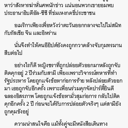
หาว่าสังหารฆ่าหั่นศพนักข่าว แน่นอนพวกเขายอมพบ
ประธานาธิบดีอัล-ซีซี ที่ข่มเหงกดขี่ประชาชน
อเมริกาเพียงเพื่อหวังว่าตะวันออกกลางจะไปไม่สนิท
กับรัสเซีย จีน และอิหร่าน
นั่นจึงทำให้คนอียิปต์ยังคงถูกกวาดล้างจับกุมทรมาน
สืบต่อไป
อย่างไรก็ดี หญิงชราที่ถูกปล่อยตัวออกมาหลังถูกจับ
ติดคุกอยู่ 2 ปีร่วมกับสามี เพียงเพราะวิจารณ์ทหารที่ทำ
รัฐประหาร โดยถูกแจ้งข้อหาก่อการร้าย หลังปล่อยตัวออก
มา เธอถูกจับอีกครั้ง เพราะเพื่อนร่วมคุกจัดปาร์ตี้ยินดี
ฉลองอิสรภาพ โดยถูกแจ้งข้อหามั่วสุมก่อการ กลับไปติด
คุกอีกครั้ง 2 ปี ก่อนจะได้รับการปล่อยตัวจริงๆ แต่สามียัง
ถูกคุมขังอยู่
ความน่าสนใจคือ แม้ทั้งคู่จะมีหนังสือเดินทาง