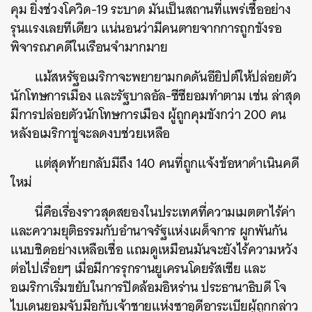
คุม ยิ่งช่วงโควิด-19 ระบาด มันเป็นสถานที่แพร่เชื้ออย่าง
รุนแรงเลยทีเดียว แน่นอนว่ามีคนตายจากการถูกขังรอ
พิจารณาคดีในเรือนจำมากมาย
แม้สหรัฐอเมริกาจะพยายามกดดันอียิปต์ให้ปล่อยตัว
นักโทษการเมือง และรัฐบาลอัล-ซีซียอมทำตาม เช่น ล่าสุด
มีการปล่อยตัวนักโทษการเมือง ผู้ถูกคุมขังกว่า 200 คน
หลังอเมริกาขู่จะลดงบช่วยเหลือ
แต่สุดท้ายกลับมีถึง 140 คนที่ถูกแจ้งข้อหาดำเนินคดี
ใหม่
นี่คือเรื่องราวสุดสยองในประเทศที่ความเมตตาไร้ค่า
และความยุติธรรมกับอำนาจรัฐแห่งเผด็จการ ผูกพันกัน
แนบชิดอย่างเหลือเชื่อ แถมดูเหมือนมันจะยังไร้ความหวัง
ต่อไปเรื่อยๆ เมื่อมีการรุกรานยูเครนโดยรัสเซีย และ
อเมริกาเริ่มขยับในการปิดล้อมอิหร่าน ประธานาธิบดี โจ
ไบเดนยอมจับมือกับเจ้าชายแห่งซาอุดีอาระเบียผู้ถูกกล่าว