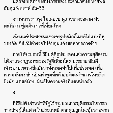
นี่คืออียิปต์ภายใต้บงการของประธานาธิบดี นายพล
อับดุล ฟัตตาห์ อัล-ซีซี
จากทหารดาวรุ่ง ไม่เคยรบ ดูแววน่าจะฉลาด หัว
ตะวันตก สู่เผด็จการที่เหี้ยมโหด
เพียงแค่ประชาชนแซวเอารูปหูมิกกี้เมาส์ไปแปะที่หู
ของอัล-ซีซี ก็มีตำรวจไปจับกุมแจ้งข้อหาก่อการร้าย
ภายใต้ระบอบนี้ อียิปต์คือประเทศแห่งความยุติธรรม
ใต้เงาแห่งกฎหมายของรัฐที่เหี้ยมโหด ประธานาธิบดี
เจ้าของประเทศยืนยันว่าทั้งหมดทำไปเพื่อประเทศ เพื่อ
ความมั่นคง ช่างเป็นคำพูดที่คล้ายอดีตเผด็จการในอดีต
ยิ่งนัก แต่ขอโทษ! มันเป็นความจริงที่แสนน่ากลัว
ค้นหา
SHARE
TWEET
LINE
EMAIL
3
ที่อียิปต์ เจ้าหน้าที่รัฐใช้กระบวนการยุติธรรมในการก
วาดล้างผู้เห็นต่าง ในประเทศนี้ หากคุณถูกใครอุ้มหายจาก