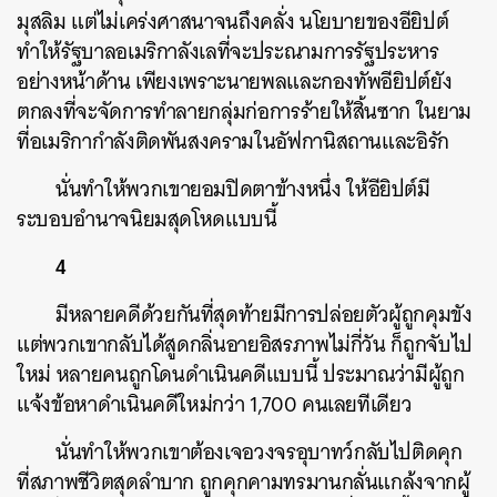
มุสลิม แต่ไม่เคร่งศาสนาจนถึงคลั่ง นโยบายของอียิปต์
ทำให้รัฐบาลอเมริกาลังเลที่จะประณามการรัฐประหาร
อย่างหน้าด้าน เพียงเพราะนายพลและกองทัพอียิปต์ยัง
ตกลงที่จะจัดการทำลายกลุ่มก่อการร้ายให้สิ้นซาก ในยาม
ที่อเมริกากำลังติดพันสงครามในอัฟกานิสถานและอิรัก
นั่นทำให้พวกเขายอมปิดตาข้างหนึ่ง ให้อียิปต์มี
ระบอบอำนาจนิยมสุดโหดแบบนี้
4
มีหลายคดีด้วยกันที่สุดท้ายมีการปล่อยตัวผู้ถูกคุมขัง
แต่พวกเขากลับได้สูดกลิ่นอายอิสรภาพไม่กี่วัน ก็ถูกจับไป
ใหม่ หลายคนถูกโดนดำเนินคดีแบบนี้ ประมาณว่ามีผู้ถูก
แจ้งข้อหาดำเนินคดีใหม่กว่า 1,700 คนเลยทีเดียว
นั่นทำให้พวกเขาต้องเจอวงจรอุบาทว์กลับไปติดคุก
ที่สภาพชีวิตสุดลำบาก ถูกคุกคามทรมานกลั่นแกล้งจากผู้