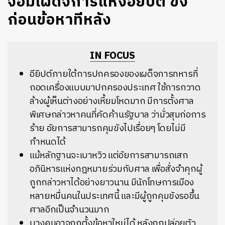
จอมเผด็จการแห่งอียิปต์ ขัง
ก่อนข้อหาทีหลัง
IN FOCUS
อียิปต์ภายใต้การปกครองของเผด็จการทหารที่
ถอดเครื่องแบบมาปกครองประเทศ ใช้การกวาด
ล้างผู้เห็นต่างอย่างเหี้ยมโหดมาก มีการตั้งศาล
พิเศษกล่าวหาคนที่คัดค้านรัฐบาล ว่ามั่วสุมก่อการ
ร้าย อัยการสามารถคุมขังไปเรื่อยๆ โดยไม่มี
กำหนดได้
แม้หลักฐานจะเบาหวิว แต่อัยการสามารถเสก
อภินิหารแห่งกฎหมายร่วมกับศาล เพื่อสั่งจำคุกผู้
ถูกกล่าวหาได้อย่างยาวนาน มีนักโทษการเมือง
หลายหมื่นคนในประเทศนี้ และมีผู้ถูกคุมขังรอขึ้น
ศาลอีกเป็นจำนวนมาก
บางคนอาจถูกตั้งข้อหาใหม่ได้ หลังถูกปล่อยตัว