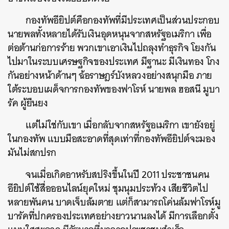
กองทัพอียิปต์คือกองทัพที่มีประเทศเป็นส่วนประกอบ
นายพลทั้งหลายได้รับเงินอุดหนุนจากสหรัฐอเมริกา เพื่อ
ต่อต้านก่อการร้าย พวกเขาเอาเงินไปถลุงทำธุรกิจ โยงกัน
ไปมาในระบบเศรษฐกิจของประเทศ มีฐานะ มีเงินทอง โกง
กันอย่างหน้าด้านๆ ฉ้อราษฎร์บังหลวงอย่างสนุกมือ ภาย
ใต้ระบอบเผด็จการกองทัพของฟาโรห์ นายพล ฮอสนี มูบา
รัค ผู้ยืนยง
แต่ไม่ใช่กับเขา เมื่อกลับจากสหรัฐอเมริกา เขายังอยู่
ในกองทัพ แบบมือสะอาดที่สุดเท่าที่กองทัพอียิปต์จะมอง
มันไม่สกปรก
จนเมื่อเกิดอาหรับสปริงขึ้นในปี 2011 ประชาชนคน
อียิปต์ใช้สื่อออนไลน์ยุคใหม่ ชุมนุมประท้วง เสียชีวิตไป
หลายพันคน บาดเจ็บล้มตาย แต่ก็สามารถโค่นล้มฟาโรห์มู
บารัคที่ปกครองประเทศอย่างยาวนานลงได้ มีการเลือกตั้ง