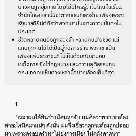
บางคนถูกอุ้มหาย โดยไม่มีใครรู้ว่าไปไหน ในเรือน
จำนักโทษเหล่านี้มีชะตากรรมที่เลวร้าย เพียงเพราะ
รัฐบาลอียิปต์ถือว่าพวกเขาบั่นเซาะความมั่นคงใน
ประเทศ
ชีวิตหลายคนยังถูกจองจำ หลายคนเสียชีวิต แต่
แทบทุกคนไม่ได้เป็นผู้ก่อการร้าย พวกเขาเป็น
เพียงแค่ประชาชนที่ไม่เห็นด้วยกับระบอบ
เผด็จการ ซึ่งใช้กฎหมายและความยุติธรรมทุบ
กระแทกคนเห็นต่างเหล่านี้อย่างเลือดเย็นที่สุด
1
“เวลาผมได้ยินข่าวมีคนถูกจับ ผมคิดว่าพวกเขาต้อง
ทำอะไรผิดมาแน่ๆ ดังนั้น ผมจึงเชื่อว่าลูกจะต้องถูกปล่อย
มา เพราะครอบครัวเราไม่ยุ่งการเมือง ไม่คลั่งศาสนา”