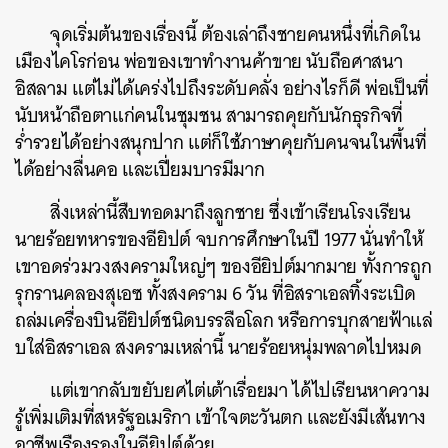
จุดเริ่มต้นของเรื่องนี้ ต้องเล่าถึงชายคนหนึ่งที่เกิดใน
เมืองไคโรก่อน พ่อของเขาทำงานค้าขาย นับถือศาสนา
อิสลาม แต่ไม่ได้เคร่งไปถึงระดับคลั่ง อย่างไรก็ดี พ่อเป็นที่
นับหน้าถือตาแก่คนในชุมชน สามารถคุยกับนักธุรกิจที่
ร่ำรวยได้อย่างสนุกปาก แต่ก็ใช้ภาษาคุยกับคนจนในพื้นที่
ได้อย่างลื่นคอ และเปี่ยมบารมีมาก
สิ่งเหล่านี้สืบทอดมาถึงลูกชาย ซึ่งเข้าเรียนโรงเรียน
นายร้อยทหารของอียิปต์ จบการศึกษาในปี 1977 นั่นทำให้
เขาอดร่วมวงสงครามใหญ่ๆ ของอียิปต์มากมาย ทั้งการถูก
รุกรานคลองสุเอซ ทั้งสงคราม 6 วัน ที่อิสราเอลทิ้งระเบิด
ถล่มเครื่องบินอียิปต์ชนิดบรรลือโลก หรือการบุกสายฟ้าแล่
บใส่อิสราเอล สงครามเหล่านี้ นายร้อยหนุ่มพลาดไปหมด
แต่เขากลับขยับยศไต่เต้าเรื่อยมา ได้ไปเรียนหาความ
รู้เพิ่มเติมที่สหรัฐอเมริกา เข้าใจตะวันตก และยังมีเส้นทาง
อาชีพเรืองรองในอียิปต์ด้วย