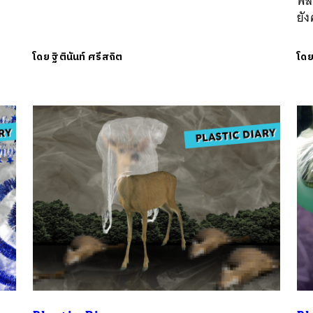
พล
ยัง
โดย
ฐิตินันท์ ศรีสถิต
โด