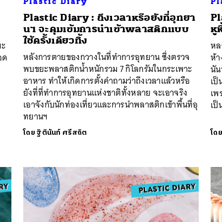
Plastic Diary
Pl
Plastic Diary : ถึงเวลาหรือยังที่อุทยา
Pl
นฯ จะคุมเข้มการนำเข้าพลาสติกแบบ
หู
ใช้ครั้งเดียวทิ้ง
ยะ
หลา
หลังการตายของกวางในที่ทำการอุทยาน ซึ่งตรวจ
อด
ห้า
พบขยะพลาสติกน้ำหนักรวม 7 กิโลกรัมในกระเพาะ
่
นัน
อาหาร ทำให้เกิดการตั้งคำถามว่าถึงเวลาแล้วหรือ
เป็
ยังที่ที่ทำการอุทยานแห่งชาติทั้งหลาย จะเอาจริง
เพร
เอาจังกับนักท่องเที่ยวและการนำพลาสติกเข้าพื้นที่อุ
เป
ทยานฯ
โดย
ฐิตินันท์ ศรีสถิต
โด
นหา
SHARE
TWEET
LINE
EMAIL