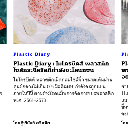
Plastic Diary
Pl
Plastic Diary : ไมโครบีดส์ พลาสติก
Pl
ไซส์กระจิ๊ดริดที่กำลังจะโดนแบน
พล
อย
ไมโครบีดส์ พลาสติกเม็ดกลมไซส์จิ๋ว ขนาดเส้นผ่าน
จา
ด
ศูนย์กลางไม่เกิน 0.5 มิลลิเมตร กำลังจะถูกแบน
11.
ใจ
ภายในปีนี้ ตามร่างโรดแม็พการจัดการขยะพลาสติก
และ
พ.ศ. 2561-2573
ขึ้
จะ
โดย
ฐิตินันท์ ศรีสถิต
โด