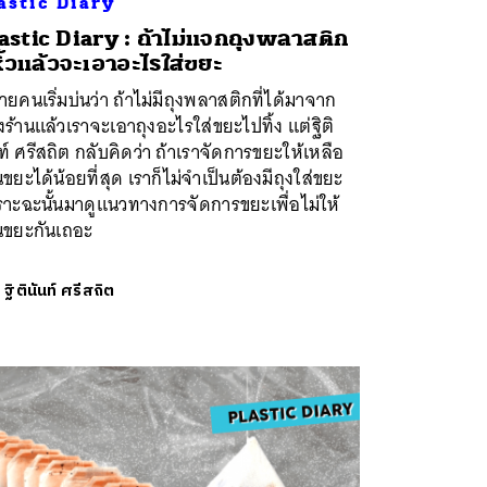
astic Diary
astic Diary : ถ้าไม่แจกถุงพลาสติก
หิ้วแล้วจะเอาอะไรใส่ขยะ
ยคนเริ่มบ่นว่า ถ้าไม่มีถุงพลาสติกที่ได้มาจาก
งร้านแล้วเราจะเอาถุงอะไรใส่ขยะไปทิ้ง แต่ฐิติ
ท์ ศรีสถิต กลับคิดว่า ถ้าเราจัดการขยะให้เหลือ
นขยะได้น้อยที่สุด เราก็ไม่จำเป็นต้องมีถุงใส่ขยะ
าะฉะนั้นมาดูแนวทางการจัดการขยะเพื่อไม่ให้
็นขยะกันเถอะ
ย
ฐิตินันท์ ศรีสถิต