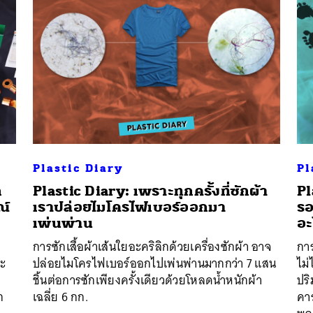
Plastic Diary
Pl
ก
Plastic Diary: เพราะทุกครั้งที่ซักผ้า
Pl
ณ์
เราปล่อยไมโครไฟเบอร์ออกมา
รอ
เพ่นพ่าน
อะ
การซักเสื้อผ้าเส้นใยอะคริลิกด้วยเครื่องซักผ้า อาจ
กา
จะ
ปล่อยไมโครไฟเบอร์ออกไปเพ่นพ่านมากกว่า 7 แสน
ไม่
ชิ้นต่อการซักเพียงครั้งเดียวด้วยโหลดน้ำหนักผ้า
ปริ
ก
เฉลี่ย 6 กก.
คาร