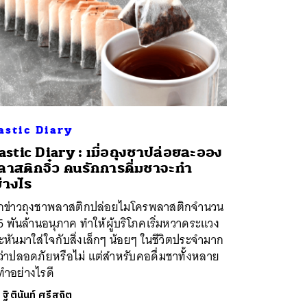
astic Diary
astic Diary : เมื่อถุงชาปล่อยละออง
าสติกจิ๋ว คนรักการดื่มชาจะทำ
่างไร
กข่าวถุงชาพลาสติกปล่อยไมโครพลาสติกจำนวน
6 พันล้านอนุภาค ทำให้ผู้บริโภคเริ่มหวาดระแวง
หันมาใส่ใจกับสิ่งเล็กๆ น้อยๆ ในชีวิตประจำมาก
นว่าปลอดภัยหรือไม่ แต่สำหรับคอดื่มชาทั้งหลาย
ทำอย่างไรดี
ย
ฐิตินันท์ ศรีสถิต