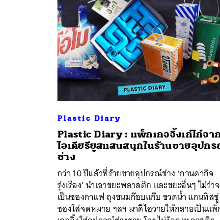
Plastic Diary
Plastic Diary : แพ็กเกจจิ้งเก๋ไก๋จา
ไอเดียรียูสแสนสนุกในร้านขายอุปกร
ช่าง
กว่า 10 ปีแล้วที่ร้ายขายอุปกรณ์ช่าง ‘กานดากิจ
รุ่งเรือง’ นำเอาขยะพลาสติก และขยะอื่นๆ ไม่ว่า
เป็นซองกาแฟ ถุงขนมก๊อบแก๊บ ขวดน้ำ แกนทิสชู่
ซองใส่จดหมาย​ ฯลฯ มาดีไอวายให้กลายเป็นแพ็