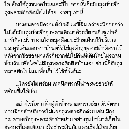
ใด
ต้องใช้ถุงขนาดไหนและกี่ใบ
จากนั้นก็หยิบถุงผ้าหรือ
ถุงพลาสติกติดมือไปด้วย
…
ง่ายๆ
เท่านี้
บางคนอาจมีความตั้งใจดี
แต่ขี้ลืม
กว่าจะนึกออกว่า
ไม่ได้หยิบถุงผ้าหรือถุงพลาสติกมาด้วยก็ตอนถึงซูเปอร์
มาร์เก็ตแล้ว
ทางแก้ง่ายสุดคือแปะป้ายเตือนไว้บริเวณ
ประตูที่เดินออกจากบ้านหรือใส่ถุงผ้าถุงพลาสติกติดรถไว้
หลังจากซื้อของมาแล้วก็เอากลับไปคืนที่เดิมโดยไม่รอจน
ข้ามวัน
หรือใครไม่มีถุงพลาสติกติดบ้านเลย
ช่วงนี้ก็รับถุง
พลาสติกใบใหม่เพื่อเก็บไว้ใช้ซ้ำได้นะ
…
ใครยังไม่พร้อม
เทคนิคพวกนี้น่าจะพอช่วยให้
พร้อมขึ้นได้บ้าง
อย่างไรก็ตาม
ฝั่งผู้ค้าทั้งหลายควรเตรียมตัวจัดหา
ทางเลือกสำหรับการไม่แจกถุงพลาสติกด้วย
เช่น
มีถุง
กระดาษหรือถุงพลาสติกจำหน่าย
อย่างซูเปอร์มาร์เก็ตใน
ฮ่องกงที่เคยเห็นมา
เมื่อชำระเงินกับแคชเชียร์เรียบร้อย