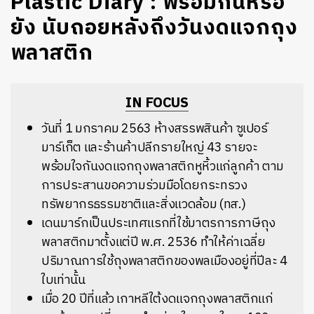
Plastic Diary : พร้อมกันหรือ
ยัง นับถอยหลังถึงวันงดแจกถุง
พลาสติก
IN FOCUS
วันที่
1
มกราคม
2563
ห้างสรรพสินค้า
ซูเปอร์
มาร์เก็ต
และร้านค้าปลีกรายใหญ่
43
รายจะ
พร้อมใจกันงดแจกถุงพลาสติกหูหิ้วแก่ลูกค้า
ตาม
การประสานขอความร่วมมือโดยกระทรวง
ทรัพยากรธรรมชาติและสิ่งแวดล้อม
(
ทส
.)
เดนมาร์กเป็นประเทศแรกที่ใช้มาตรการภาษีถุง
พลาสติกมาตั้งแต่ปี
พ
.
ศ
. 2536
ทำให้ค่าเฉลี่ย
ปริมาณการใช้ถุงพลาสติกของพลเมืองอยู่ที่ปีละ
4
ใบเท่านั้น
เมื่อ
20
ปีที่แล้ว
เกาหลีใต้งดแจกถุงพลาสติกแก่