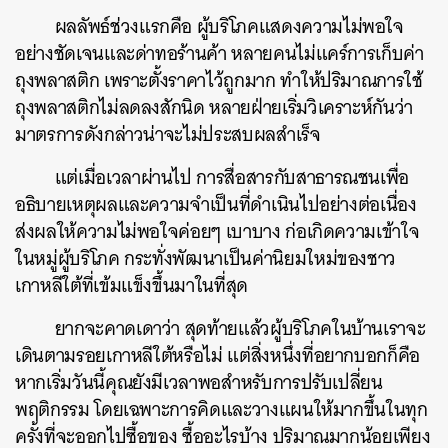
ผลลัพธ์ช่วงแรกคือ
ผู้บริโภคแสดงความไม่พอใจ
อย่างชัดเจนและด่าทอร้านค้า
หลายคนไม่แคร์การเก็บค่า
ถุงพลาสติก
เพราะตั้งราคาไว้ถูกมาก
ทำให้ปริมาณการใช้
ถุงพลาสติกไม่ลดลงสักนิด
หลายฝ่ายเริ่มวิเคราะห์กันว่า
มาตรการดังกล่าวน่าจะไม่ประสบผลสำเร็จ
แต่เมื่อเวลาผ่านไป
การสื่อสารกับสาธารณชนเพื่อ
อธิบายเหตุผลและความจำเป็นที่ดำเนินไปอย่างต่อเนื่อง
ส่งผลให้ความไม่พอใจค่อยๆ
เบาบาง
ก่อเกิดความเข้าใจ
ในหมู่ผู้บริโภค
กระทั่งพัฒนาเป็นค่านิยมใหม่ของชาว
เกาหลีใต้ที่เข้มแข็งขึ้นมาในที่สุด
ยากจะคาดเดาว่า
สุดท้ายแล้วผู้บริโภคในบ้านเราจะ
เดินตามรอยเกาหลีใต้หรือไม่
แต่สิ่งหนึ่งที่อยากบอกก็คือ
หากเริ่มวันนี้คุณยังมีเวลาพอสำหรับการปรับเปลี่ยน
พฤติกรรม
โดยเฉพาะการคิดและวางแผนให้มากขึ้นในทุก
ครั้งที่จะออกไปซื้อของ
ซื้ออะไรบ้าง
ปริมาณมากน้อยเพียง