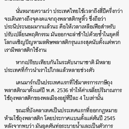
นั่นหมายความว่า
ประเทศไทยใช้เวลาถึงสี่ปีครึ่งกว่า
จะเดินทางถึงจุดงดแจกถุงพลาสติกหูหิ้ว
ซึ่งถือว่า
ประนีประนอมมากแล้วนะ
คือให้เวลาเหลือเฟือสำหรับ
ปรับเปลี่ยนพฤติกรรม
มันออกจะล่าช้าไปด้วยซ้ำในยุคที่
โลกเผชิญปัญหามลพิษพลาสติกรุนแรงสุดนับตั้งแต่พวก
เรามีพลาสติกใช้งาน
หากเปรียบเทียบกันในระดับนานาชาติ
มีหลาย
ประเทศที่ก้าวนำเราไปไกลแล้วหลายช่วงตัว
เดนมาร์กเป็นประเทศแรกที่ใช้มาตรการภาษีถุง
พลาสติกมาตั้งแต่ปี
พ
.
ศ
. 2536
ทำให้ค่าเฉลี่ยปริมาณการ
ใช้ถุงพลาสติกของพลเมืองอยู่ที่ปีละ
4
ใบเท่านั้น
ขณะที่บังคลาเทศเป็นประเทศแรกที่ออกกฎหมาย
ห้ามใช้ถุงพลาสติก
โดยประกาศแบนตั้งแต่ต้นปี
2545
หลังจากพบว่า
มันอุดตันท่อระบายน้ำและเป็นตัวการ