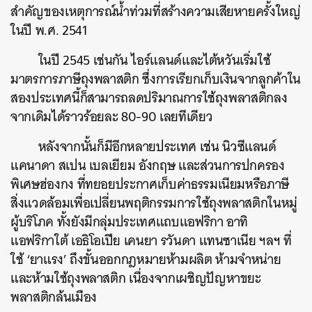
สำคัญของเหตุการณ์น้ำท่วมที่สร้างความเสียหายครั้งใหญ่
ในปี
พ
.
ศ
. 2541
ในปี
2545
เช่นกัน
ไอร์แลนด์และไต้หวันเริ่มใช้
มาตรการภาษีถุงพลาสติก
ซึ่งการเรียกเก็บเงินจากลูกค้าใน
สองประเทศนี้ก็สามารถลดปริมาณการใช้ถุงพลาสติกลง
จากเดิมได้ราวร้อยละ
80-90
เลยทีเดียว
หลังจากนั้นก็มีอีกหลายประเทศ
เช่น
นิวซีแลนด์
แคนาดา
สเปน
เบลเยียม
อังกฤษ
และส่วนการปกครอง
พิเศษฮ่องกง
ที่ทยอยประกาศเก็บค่าธรรมเนียมหรือภาษี
สิ่งแวดล้อมเพื่อเปลี่ยนพฤติกรรมการใช้ถุงพลาสติกในหมู่
ผู้บริโภค
ทั้งยังมีกลุ่มประเทศแถบแอฟริกา
อาทิ
แอฟริกาใต้
เอธิโอเปีย
เคนยา
รวันดา
แทนซาเนีย
ฯลฯ
ที่
ใช้
‘
ยาแรง
’
ถึงขั้นออกกฎหมายห้ามผลิต
ห้ามจำหน่าย
และห้ามใช้ถุงพลาสติก
เนื่องจากเผชิญปัญหาขยะ
พลาสติกล้นเมือง