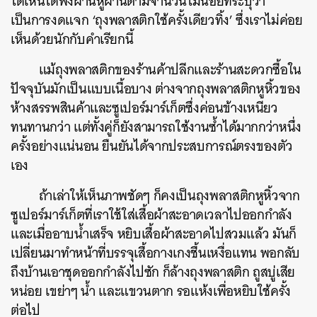
ได้เห็นได้ฟังผ่านหูผ่านตามีจำนวนไม่น้อยที่ระบุว่า
เป็นการงดแจก
‘
ถุงพลาสติกใช้ครั้งเดียวทิ้ง
’
ซึ่งเราไม่ค่อย
เห็นด้วยนักกับคำเรียกนี้
แม้ถุงพลาสติกของร้านค้าปลีกและร้านสะดวกซื้อใน
ปัจจุบันมักเป็นแบบเนื้อบาง
ต่างจากถุงพลาสติกหูหิ้วของ
ห้างสรรพสินค้าและซูเปอร์มาร์เก็ตซึ่งค่อนข้างเหนียว
ทนทานกว่า
แต่ทั้งคู่ก็ยังสามารถใช้งานซ้ำได้มากกว่าหนึ่ง
ครั้งอย่างแน่นอน
ยืนยันได้จากประสบการณ์ตรงของตัว
เอง
ถ้าเล่าให้เห็นภาพชัดๆ
ก็คงเป็นถุงพลาสติกหูหิ้วจาก
ซูเปอร์มาร์เก็ตที่เราใช้ใส่เสื้อผ้าสะอาดเวลาไปออกกำลัง
และเมื่ออาบน้ำเสร็จ
หยิบเสื้อผ้าสะอาดไปสวมแล้ว
มันก็
เปลี่ยนมาทำหน้าที่บรรจุเสื้อกางเกงชื้นเหงื่อแทน
พอกลับ
ถึงบ้านเอาชุดออกกำลังไปซัก
ก็ล้างถุงพลาสติก
ถูสบู่เสีย
หน่อย
เขย่าๆ
น้ำ
และแขวนตาก
รอแห้งเพื่อหยิบใช้ครั้ง
ต่อไป