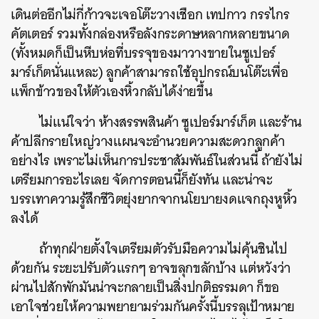
เดินต่ออีกไม่กี่ก้าวจะเจอโต๊ะวางเชือก
เทปกาว
กรรไกร
คัตเตอร์
รวมทั้งกล่องหรือลังกระดาษหลากหลายขนาด
(
ทั้งหมดก็เป็นหีบห่อที่บรรจุของมาวางขายในซูเปอร์
มาร์เก็ตนั่นแหละ
)
ลูกค้าสามารถใช้อุปกรณ์บนโต๊ะเพื่อ
แพ็กข้าวของให้ตัวเองหิ้วกลับได้ง่ายขึ้น
ไม่แน่ใจว่า
ห้างสรรพสินค้า
ซูเปอร์มาร์เก็ต
และร้าน
ค้าปลีกรายใหญ่วางแผนจะอำนวยความสะดวกลูกค้า
อย่างไร
เพราะไม่เห็นการประชาสัมพันธ์ในส่วนนี้
ถ้ายังไม่
เตรียมการอะไรเลย
จัดการตอนนี้ก็ยังทัน
และน่าจะ
บรรเทาความรู้สึกชีวิตยุ่งยากจากนโยบายงดแจกถุงหูหิ้ว
ลงได้
ถ้าทุกฝ่ายตั้งใจเตรียมตัวรับมือความไม่คุ้นชินไป
ด้วยกัน
ระยะปรับตัวแรกๆ
อาจขลุกขลักบ้าง
แต่หวังว่า
ผ่านไปสักพักมันน่าจะกลายเป็นสิ่งปกติธรรมดา
ก็ขอ
เอาใจช่วยให้ความพยายามร่วมกันครั้งนี้บรรลุเป้าหมาย