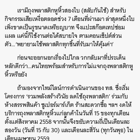
เรามีถุงพลาสติกหูหิ้วสองใบ
(
สลับกันใช้
)
สำหรับ
กิจกรรมเสียเหงื่อตลอดช่วง
7
เดือนที่ผ่านมา
ล่าสุดหนึ่งใบ
เพิ่งขาดเป็นรูขนาดเหรียญบาท
จึงแปะสก๊อตเทปซ่อม
แผล
แค่นี้ก็ใช้งานต่อได้สบายใจ
ตามคอนเซ็ปต์ส่วน
ตัว
…‘
พยายามใช้พลาสติกทุกชิ้นที่รับมาให้คุ้มค่า
’
ก่อนจะออกนอกเรื่องไปไกล
วกกลับมาที่ประเด็น
หลักดีกว่า
…
คนไทยพร้อมสำหรับการไม่แจกถุงพลาสติกหู
หิ้วหรือยัง
ถ้ามองจากไทม์ไลน์การดำเนินงานของ
ทส
.
ซึ่งเริ่ม
โครงการ
‘รวมพลังสร้างวินัย
ลดใช้ถุงพลาสติก
’
ร่วมกับ
ห้างสรรพสินค้า
ซูเปอร์มาร์เก็ต
ร้านสะดวกซื้อ
ฯลฯ
งดให้
บริการถุงพลาสติกหูหิ้วแก่ลูกค้าในวันที่
15
ของทุกเดือน
ตั้งแต่สิงหาคม
2558
จากนั้นจึงขยับความถี่เป็นเดือนละ
สองวัน
(
วันที่
15
กับ
30)
และเดือนละสี่วัน
(
ทุกวันพุธ
)
ใน
เดือนเมษายน
2559