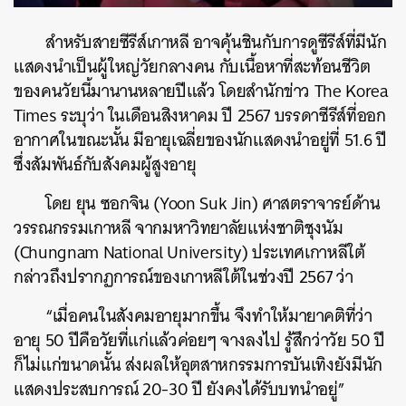
สำหรับสายซีรีส์เกาหลี อาจคุ้นชินกับการดูซีรีส์ที่มีนัก
แสดงนำเป็นผู้ใหญ่วัยกลางคน กับเนื้อหาที่สะท้อนชีวิต
ของคนวัยนี้มานานหลายปีแล้ว โดยสำนักข่าว The Korea
Times ระบุว่า ในเดือนสิงหาคม ปี 2567 บรรดาซีรีส์ที่ออก
อากาศในขณะนั้น มีอายุเฉลี่ยของนักแสดงนำอยู่ที่ 51.6 ปี
ซึ่งสัมพันธ์กับสังคมผู้สูงอายุ
ค้นหา
โดย ยุน ซอกจิน (Yoon Suk Jin) ศาสตราจารย์ด้าน
SHARE
TWEET
LINE
EMAIL
วรรณกรรมเกาหลี จากมหาวิทยาลัยแห่งชาติชุงนัม
(Chungnam National University) ประเทศเกาหลีใต้
กล่าวถึงปรากฏการณ์ของเกาหลีใต้ในช่วงปี 2567 ว่า
“เมื่อคนในสังคมอายุมากขึ้น จึงทำให้มายาคติที่ว่า
อายุ 50 ปีคือวัยที่แก่แล้วค่อยๆ จางลงไป รู้สึกว่าวัย 50 ปี
ก็ไม่แก่ขนาดนั้น ส่งผลให้อุตสาหกรรมการบันเทิงยังมีนัก
แสดงประสบการณ์ 20-30 ปี ยังคงได้รับบทนำอยู่”