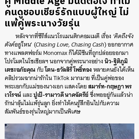
คู่ Middle Age มันดีต่อใจ ทำไม
คนดูชอบเชียร์รักแบบผู้ใหญ่ ไม่
แพ้คู่พระนางวัยรุ่น
หลังจากที่ซีรีส์แนวโรแมนติกคอมเมดี เรื่อง ‘
คิดถึงจัง
ตังค์อยู่ไหน
’ (
Chasing Love, Chasing Cash
) ออกอากาศ
ทางแพลตฟอร์ม Monomax ก็ได้มีซีนที่ถูกปล่อยออกมา
นิว-ฐิติภูมิ
โปรโมตในโซเชียลฯ นอกจากคู่พระนางอย่าง
เตชะอภัยคุณ
โตน-ธวัลสิรี โพธิ์ทอง
กับ
หลายคนยังได้เห็น
คลิปรวมฉากน่ารักใน TikTok มากมาย ที่เป็นคู่พ่อของ
สมาร์ท-กฤษฎา พร
พระเอกกับแม่ของนางเอก แสดงโดย
เวโรจน์
ปูเป้-รามาวดี นาคฉัตรีย์
และ
ซึ่งพออยู่กันแล้วน่า
รักน่าลุ้นไม่แพ้รุ่นลูก ยิ่งทำให้คนรู้สึกอินไปกับความ
สัมพันธ์ของรุ่นใหญ่มากเป็นพิเศษ