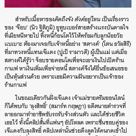
สำหรับเนื้อหาของ
คิดถึงจัง ตังค์อยู่ไหน
เป็นเรื่องราว
ของ ‘จ๊อบ’ (นิว ฐิติภูมิ) ยูทูบเบอร์สายสร้างแรงบันดาลใจ
ที่เมียหนีหายไป ทิ้งหนี้ก้อนโตไว้ให้พร้อมกับลูกน้อยวัย
แบเบาะ ต้องมาเจอกับเจ้าหนี้อย่าง ‘สตางค์’ (โตน ธวัลสิรี)
ที่มาทวงหนี้แทนเจ๊แดง (ปูเป้ รามาวดี) ผู้เป็นแม่ แต่เมื่อ
สตางค์ได้รู้ว่า จ็อบขายคอนโดเพื่อจะเอาเงินไปเปิดร้าน
กาแฟ หาเงินเพิ่มเพื่อจ่ายหนี้ สตางค์จึงได้ยื่นข้อเสนอขอ
เป็นหุ้นส่วนด้วย เพราะเธอมีความฝันอยากเป็นเจ้าของ
ร้านกาแฟ
ในขณะเดียวกันฝั่งเจ๊แดง เจ้าแม่ขายครีมออนไลน์
ก็ได้พบกับ ‘ลุงสิทธิ์’ (สมาร์ท กฤษฎา) อดีตนายตำรวจที่
ลาออกมาทำอาชีพขับรถรับจ้างส่วนตัว และได้ช่วยชีวิต
เธอไว้ ทั้งนี้คลิปสั้นที่แฟนๆ อัปโหลด เพราะชื่นชอบคู่ของ
เจ๊แดงกับลุงสิทธิ์ คลิปเหล่านั้นช่วยดึงดูดให้คนกดเข้าไป