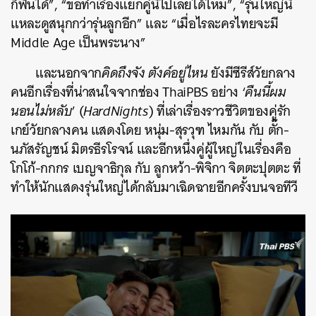
ก็ฟินได้”, “ขอทำเรื่องแยกคู่นี้ไปเลยได้ไหม”, “รุ่นใหญ่นี่
แหละดูสนุกกว่ารุ่นลูกอีก” และ “เมื่อไรละครไทยจะมี
Middle Age เป็นพระนาง”
และนอกจาก
คิดถึงจัง ตังค์อยู่ไหน
ยังมีซีรีส์วัยกลาง
คนอีกเรื่องที่น่าสนใจจากช่อง ThaiPBS อย่าง ‘
คืนนี้ผม
นอนไม่หลับ
’ (
HardNights
) ที่เล่าเรื่องราวชีวิตของคู่รัก
เกย์วัยกลางคน แสดงโดย หนุ่ม-สุรวุฑ ไหมกัน กับ ตั๊ก-
นภัสรัญชน์ มิตรธีรโรจน์ และอีกหนึ่งคู่ผู้ใหญ่ในเรื่องคือ
โกโก้-กกกร เบญจาธิกุล กับ ลูกหว้า-พิจิกา จิตตะปุตตะ ที่
ทำให้นักแสดงรุ่นใหญ่ได้กลับมาเฉิดฉายอีกครั้งบนจอทีวี