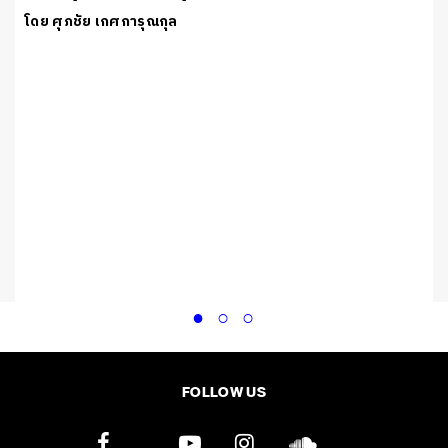
โดย ศุภชัย เกศการุณกุล
FOLLOW US