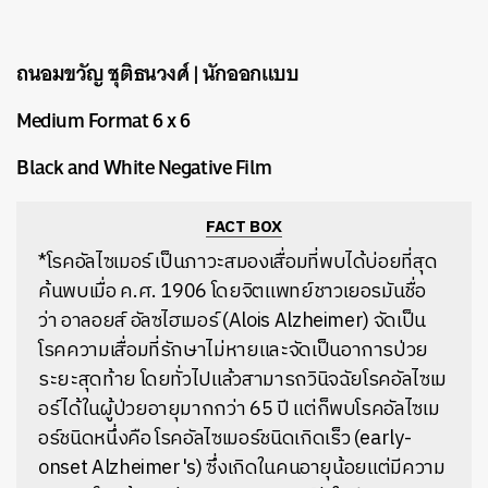
ถนอมขวัญ ชุติธนวงศ์ | นักออกแบบ
Medium Format 6 x 6
Black and White Negative Film
FACT BOX
*โรคอัลไซเมอร์
เป็น
ภาวะสมองเสื่อม
ที่พบได้บ่อยที่สุด
ค้นพบเมื่อ
ค.ศ. 1906 โดยจิตแพทย์ชาว
เยอรมัน
ชื่อ
ว่า
อาลอยส์ อัลซไฮเมอร์
(Alois Alzheimer) จัดเป็น
โรคความเสื่อม
ที่รักษาไม่หายและจัดเป็นอาการป่วย
ระยะสุดท้าย โดยทั่วไปแล้วสามารถวินิจฉัยโรคอัลไซเม
อร์ได้ในผู้ป่วยอายุมากกว่า 65 ปี แต่ก็พบโรคอัลไซเม
อร์ชนิดหนึ่งคือ
โรคอัลไซเมอร์ชนิดเกิดเร็ว
(early-
onset Alzheimer's) ซึ่งเกิดในคนอายุน้อยแต่มี
ความ