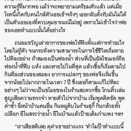
ความรู้ที่มากพอ แม้ว่าจะพยายามเตรียมตัวแล้ว แต่เมื่อ
ค้นหา
โรคนี้เกิดกับคนใกล้ตัวเธอเข้าจริงๆ เธอกลับตั้งรับมันไม่ได้
SHARE
TWEET
LINE
EMAIL
เป็นตัวเธอเองที่ควบคุมอารมณ์ไม่อยู่ เพราะไม่เข้าใจว่าพ่อ
ของเธอทำแบบนั้นได้อย่างไร
ถนอมขวัญเล่าอาการของพ่อให้ฟังตั้งแต่การทำอะไร
โดยไม่รู้ตัว จนกระทั่งความสามารถในการใช้ชีวิตเริ่มหาย
ไปทีละอย่าง ถ้าสมองเป็นฟองน้ำ ส่วนที่เป็นอัลไซเมอร์คือ
ฟองน้ำที่ฟีบ แห้ง และตายไปในที่สุด แล้วเชื้อก็เริ่มลามไป
กินทีละส่วนของสมอง อาการแปลกๆ ของพ่อจึงเริ่มขึ้น
จากน้อยไปมากภายในเวลา 7 ปี ซึ่งเธอก็ตามแก้ไปทีละ
อย่างๆ ไม่ว่าจะเป็นขโมยของในร้านสะดวกซื้อ โกนคิ้วเล่น
สูญเสียความทรงจำ หายตัวไปจากบ้าน เริ่มพูดติดขัด พูด
คำซ้ำ ฉี่หน้าบ้านคนอื่น กินหมูดิบในร้านสุกี้ กินกล้วยทั้ง
เปลือก อึในสระว่ายน้ำ อึในบ้านแล้วป้ายเต็มกำแพง ฯลฯ
“เราเสียสติเลย ดุด่าเขาอย่างแรง ‘ทำไมป๊าทำแบบนี้