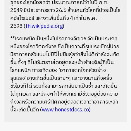
ชุกของโรค
น้อยกว่า ประมาณการณ์ว่าในปี
พ.ศ.
2549
มีประชากรราว 26.6 ล้านคนทั่วโลกที่ป่วยเป็นโร
คอัลไซเมอร์ และจะเพิ่มขึ้นถึง 4 เท่าใน
พ.ศ.
2593
(
th.wikipedia.org
)
**โรคแพนิค
เป็นหนึ่งในโรคทางจิตเวช จัดเป็นประเภท
หนึ่งของ
โรควิตกกังวล
ซึ่งเป็นภาวะที่รุนแรงเมื่อผู้ป่วย
มีอาการกลัวแบบไม่มีปี่ไม่มีขลุ่ย
ว่าสิ่งไม่ดีกำลังจะเกิด
ขึ้น ทั้งๆ ที่ไม่อันตรายใดอยู่ตรงหน้า สำหรับผู้ที่เป็น
โรคแพนิค การเกิดของ ‘อาการตกใจกลัวอย่าง
รุนแรง’ อาจเกิดขึ้นเป็นระยะๆ และอาจนานถึงครึ่ง
ชั่วโมงก็ได้ รวมทั้งสามารถกลับมาเป็นซ้ำ และเกิดขึ้น
ได้ทุกเวลา และมักจะทำให้พวกเขามีชีวิตอยู่ด้วยความ
กังวลหรือความเศร้าโศกอยู่ตลอดเวลาว่าอาการเหล่า
นี้จะเกิดขึ้นอีก
(
www.honestdocs.co
)