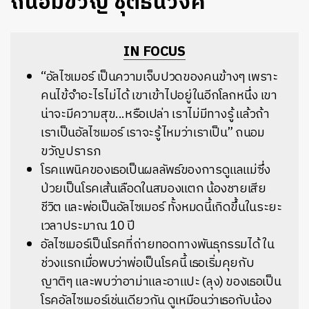
ถนอมขวัญ ชุติธนวงศ์
IN FOCUS
“อัลไซเมอร์ เป็นความเจ็บปวดของคนข้างๆ เพราะ
คนไข้จำอะไรไม่ได้ เขาเข้าไปอยู่ในอีกโลกหนึ่ง เขา
น่าจะมีความสุข...หรือเปล่า เราไม่มีทางรู้ แล้วถ้า
เราเป็นอัลไซเมอร์ เราจะรู้ไหมว่าเราเป็น” ถนอม
ขวัญปรารภ
โรคแพนิคของเธอเป็นผลลัพธ์ของการดูแลแม่ซึ่ง
ป่วยเป็นโรคเส้นเลือดในสมองแตก น้องชายเสีย
ชีวิต และพ่อเป็นอัลไซเมอร์ ทั้งหมดนี้เกิดขึ้นในระยะ
เวลาประมาณ 10 ปี
อัลไซเมอร์เป็นโรคที่ถ่ายทอดทางพันธุกรรมได้ ใน
ช่วงแรกเมื่อพบว่าพ่อเป็นโรคนี้ เธอเริ่มคุยกับ
ญาติๆ และพบว่าอาม่าและอาแปะ (ลุง) ของเธอเป็น
โรคอัลไซเมอร์เช่นเดียวกัน ดูเหมือนว่าเธอกับน้อง