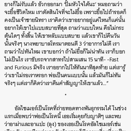
ยางก็ไม่รับแล้ว อ้วกออกมา ‘ปั้มหัวใจได้นะ’ หมอถามว่า
จะยื้อชีวิตไหม เราตัดสินใจที่จะไม่ยื้อ เพราะยื้อไปถ้ารอดก็
คงเป็นเจ้าชายนิทรา เราคิดว่าเขาอยากอยู่แค่ไหนก็แค่นั้น
อยากให้เขาไปแบบสบายที่สุด ถามว่าแบบไหน คือไม่กระ
ตุ้นใดๆ ทั้งสิ้น ให้เขาหลับแบบสบาย แล้วเขาก็ไปคืนวัน
นั้นจริงๆ นางพยาบาลโทรมาตอนตี 3 ว่าอาการไม่ดี เรา
ถามว่าไปทันไหม เขาบอกว่า ถ้าไม่ยื้อก็ไม่น่าทัน เราก็บอก
ไม่เป็นไร เราขับรถจากสาทรไปสามเสน 15 นาที- -Fast
and Furious มีจริง เราอยากไปให้ทันนาทีสุดท้าย แต่เรารู้
ว่าเขาไม่รอเราหรอก พ่อเป็นคนแบบนั้น แล้วมันก็ไม่ทัน
จริงๆ แต่เราก็คิดว่าเราคืนคำสัญญาให้เขาแล้ว…”
*
อัลไซเมอร์เป็นโรคที่ถ่ายทอดทางพันธุกรรมได้ ในช่วง
แรกเมื่อพบว่าพ่อเป็นโรคนี้ เธอเริ่มคุยกับญาติๆ และพบ
ว่าอาม่าและอาแปะ (ลุง) ของเธอเป็นโรคอัลไซเมอร์เช่น