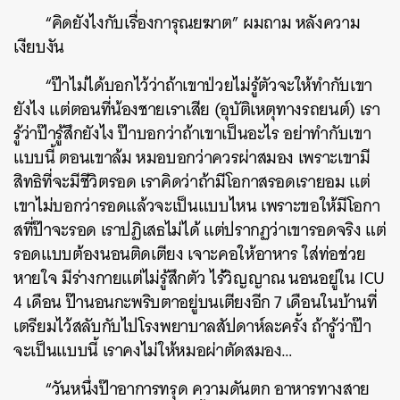
“คิดยังไงกับเรื่องการุณยฆาต” ผมถาม หลังความ
เงียบงัน
“ป๊าไม่ได้บอกไว้ว่าถ้าเขาป่วยไม่รู้ตัวจะให้ทำกับเขา
ยังไง แต่ตอนที่น้องชายเราเสีย (อุบัติเหตุทางรถยนต์) เรา
รู้ว่าป๊ารู้สึกยังไง ป๊าบอกว่าถ้าเขาเป็นอะไร อย่าทำกับเขา
แบบนี้ ตอนเขาล้ม หมอบอกว่าควรผ่าสมอง เพราะเขามี
สิทธิที่จะมีชีวิตรอด เราคิดว่าถ้ามีโอกาสรอดเรายอม เเต่
เขาไม่บอกว่ารอดแล้วจะเป็นแบบไหน เพราะขอให้มีโอกา
สที่ป๊าจะรอด เราปฏิเสธไม่ได้ แต่ปรากฏว่าเขารอดจริง แต่
รอดแบบต้องนอนติดเตียง เจาะคอให้อาหาร ใส่ท่อช่วย
หายใจ มีร่างกายแต่ไม่รู้สึกตัว ไร้วิญญาณ นอนอยู่ใน ICU
4 เดือน ป๊านอนกะพริบตาอยู่บนเตียงอีก 7 เดือนในบ้านที่
เตรียมไว้สลับกับไปโรงพยาบาลสัปดาห์ละครั้ง ถ้ารู้ว่าป๊า
จะเป็นแบบนี้ เราคงไม่ให้หมอผ่าตัดสมอง…
“วันหนึ่งป๊าอาการทรุด ความดันตก อาหารทางสาย