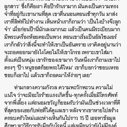
ลูกสาว’ ซึ่งก็คือเรา คือป๊ารักเรามาก มันคงเป็นความทรง
จำที่อยู่กับเขานานที่สุด เขาตื่นนอนตอนเช้าทุกวัน มาส่ง
เราที่ลิฟท์ไปทำงาน เห็นหน้าเราก็ถามว่า ‘เป็นไงบ้างจ๊ะลูก
จ๋า’ เมื่อก่อนป๊านี่นักเลงมากนะ แล้วเป็นคนมีระเบียบมาก
มีพระเครื่องห้อยคอเป็นพวง ตอนเขาเริ่มเป็นอัลไซเมอร์
เราก็กลัวว่าสิ่งนี้จะทำให้เขาเป็นอันตราย เราคิดอยู่นานว่า
จะถอดออกมายังไงโดยไม่ให้เขาโกรธ เพราะเขาใส่มา
ตั้งแต่เป็นหนุ่ม เขารักของเขามาก วันหนึ่งเราก็ถามเขาไป
ตรงๆ ‘ป๊า หนูขอสร้อยพระได้ไหม’ เขาก็บอกว่าชอบเหรอ
ชอบก็เอาไป แล้วเขาก็ถอดมาให้ง่ายๆ เลย”
ท่ามกลางความกังวล ความพะวักพะวน ความไม่
แน่ใจ ว่าจะมีอะไรร้ายแรงเกิดขึ้น-ทุกครั้งเมื่อมีโทรศัพท์
จากพี่เลี้ยง แต่ถนอมขวัญก็ยอมรับว่ามันเป็นช่วงเวลาที่ดี
ที่สุดของเธอกับพ่อที่ได้ดูแลเขา หลังจากเขาหายไปสร้าง
ครอบครัวใหม่และห่างเหินกันไปราว 15 ปี เธอหาข้อมูล
ศึกษา หาวิธีการรับมือกับโรคนี้ แต่เหมือนว่ายังไม่มีองค์