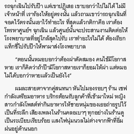
รถฉุกเฉินไปรับป๊า แต่เขาปฏิเสธ เขาบอกว่าไปไม่ได้ ไม่มี
เจ้าหน้าที่ เราร้องไห้อยู่ตรงนั้น แล้วถามเขาว่ารถฉุกเฉินที่
จอดไว้ตรงนั้นเอาไว้ทำอะไร ที่สุดแล้วกติกาคือ เราต้อง
โทรหาศูนย์ฯ ฉุกเฉิน แล้วศูนย์นั้นจะประสานงานติดต่อให้
โรงพยาบาลที่อยู่ใกล้สุดไปรับ เราทำอะไรไม่ได้ ต้องเรียก
แท็กซี่ไปรับป๊าให้พามาส่งโรงพยาบาล
“ตอนนั้นหมอบอกว่าต้องผ่าตัดสมอง คนไข้มีโอกาส
หาย เราก็คิดว่าถ้าป๊ามีโอกาสหายเราก็ยอมให้ผ่า แต่หมอ
ไม่ได้บอกว่าหายแล้วเป็นยังไง”
ผมละสายตาจากคู่สนทนา หันไปมองรอบๆ ร้าน เชฟ
กำลังเตรียมอาหาร บริกรต้อนรับลูกค้าที่เข้ามาใหม่ หญิง
สาวกำลังโพสต์ท่ากินอาหารให้ชายหนุ่มของเธอถ่ายรูปไว้
เป็นที่ระลึก เสียงเพลงในร้านคลอเบาๆ ทุกอย่างในร้านดู
เป็นระเบียบเรียบร้อย แสงไฟนุ่มนวลไม่ต่างจากฟ้าที่อิ่ม
ฝนอยู่ด้านนอก