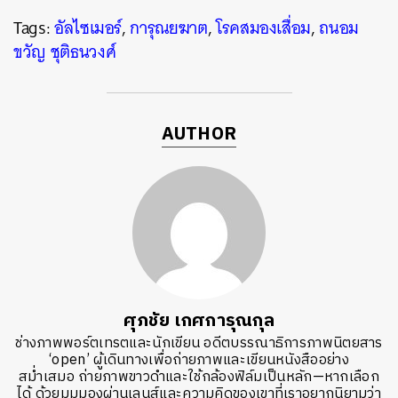
Tags:
อัลไซเมอร์
,
การุณยฆาต
,
โรคสมองเสื่อม
,
ถนอม
ขวัญ ชุติธนวงศ์
AUTHOR
ศุภชัย เกศการุณกุล
ช่างภาพพอร์ตเทรตและนักเขียน อดีตบรรณาธิการภาพนิตยสาร
‘open’ ผู้เดินทางเพื่อถ่ายภาพและเขียนหนังสืออย่าง
สม่ำเสมอ ถ่ายภาพขาวดำและใช้กล้องฟิล์มเป็นหลัก—หากเลือก
ได้ ด้วยมุมมองผ่านเลนส์และความคิดของเขาที่เราอยากนิยามว่า