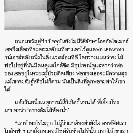
ถนอมขวัญรู้ว่า ปัจจุบันยังไม่มีวิธีรักษาโรคอัลไซเมอร์
เธอจึงเลือกที่จะตระเตรียมที่ทางเอาไว้ดูแลพ่อ เธอหาทา
วน์เฮาส์หลังหนึ่งในสิ่งแวดล้อมที่ดี โดยวางแผนว่าจะให้
พ่อไปอยู่ที่นั่นมีคนดูแลใกล้ชิด มีอุปกรณ์ดูแลหากว่าพ่อ
ของเธออยู่ในระยะผู้ป่วยติดเตียง พ่อของเธอจะมีความสุข
แม้เขาจะรับรู้หรือไม่ก็ตาม นั่นเป็นสิ่งที่ลูกพอจะทำให้เขา
ได้
แล้ววันหนึ่งเหตุการณ์นี้ก็เกิดขึ้นจนได้ พี่เลี้ยงโทร
มาบอกว่า ‘อากงล้มให้ห้องน้ำ’
“เราทำอะไรไม่ถูก ไม่รู้ว่าเราต้องทำยังไง ออฟฟิศเรา
ใกล้จุฬาฯ เรานั่งมอเตอร์ไซค์รับจ้างไปที่นั้น บอกให้เขาเอา