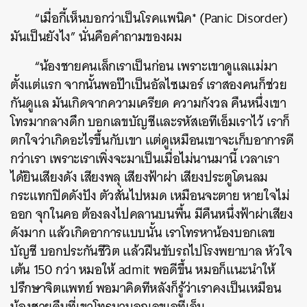
“เมื่อกี้เห็นบอกว่าเป็นโรคแพนิค* (Panic Disorder)
มันเป็นยังไง” นั่นคือคำถามของผม
“น้องชายคนเล็กเราเป็นก่อน เพราะเขาดูแลแม่มา
ตั้งแต่แรก จากนั้นพอป๊าเป็นอัลไซเมอร์ เราสองคนก็ช่วย
กันดูแล มันเกิดจากความเครียด ความกังวล คืนหนึ่งเขา
โทรมากลางดึก บอกเลขบัญชีและรหัสเอทีเอ็มเราไว้ เราก็
ตกใจว่าเกิดอะไรขึ้นกับเขา แต่ดูเหมือนเขาจะเก็บอาการดี
กว่าเรา เพราะเราเพิ่งจะมาเป็นเมื่อไม่นานมานี้ เวลาเรา
ได้ยินเสียงดัง เสียงพลุ เสียงฟ้าผ่า เสียงประตูโดนลม
กระแทกปิดดังปัง ตัวสั่นไปหมด เหมือนจะตาย หายใจไม่
ออก จุกในคอ ต้องลงไปคลานบนพื้น มีคืนหนึ่งฟ้าผ่าเสียง
ดังมาก แล้วเกิดอาการแบบนั้น เราโทรหาน้องบอกเลข
บัญชี บอกประกันชีวิต แล้วฝืนขับรถไปโรงพยาบาล หัวใจ
เต้น 150 กว่า หมอให้ admit พอดีขึ้น หมอก็แนะนำให้
ปรึกษาจิตแพทย์ พอมาคิดทีหลังก็รู้ว่าเราคงเป็นเหมือน
น้องชายคืนที่เขาโทรมาบอกเลขเอทีเอ็ม