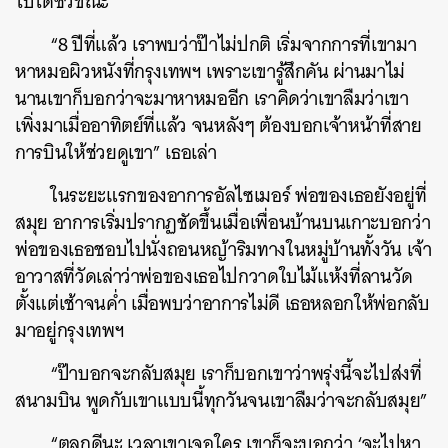
ไปได้ชั่วขณะ
“8 ปีที่แล้ว เราพบว่าป๊าไม่ปกติ เริ่มจากการที่เขามา
หาหมอผิวหนังที่กรุงเทพฯ เพราะเขารู้สึกคัน ผ่านมาไม่
นานเขาก็บอกว่าจะมาหาหมออีก เราคิดว่าเขาลืมว่าเขา
เพิ่งมาเมื่ออาทิตย์ที่แล้ว จนหลังๆ ต้องบอกเจ้าหน้าที่สาย
การบินให้ช่วยดูเขา” เธอเล่า
ในระยะแรกของอาการอัลไซเมอร์ พ่อของเธอยังอยู่ที่
สมุย อาการเริ่มปรากฏชัดขึ้นเมื่อเพื่อนบ้านบนเกาะบอกว่า
พ่อของเธอชอบไปนั่งถอนหญ้าริมทางในหมู่บ้านทั้งวัน เจ้า
อาวาสที่วัดเล่าว่าพ่อของเธอไปกวาดใบไม้แห้งที่ลานวัด
ตั้งแต่เช้าจนค่ำ เมื่อพบว่าอาการไม่ดี เธอหลอกให้พ่อกลับ
มาอยู่กรุงเทพฯ
“ป๊าบอกจะกลับสมุย เราก็บอกเขาว่าพรุ่งนี้จะไปส่งที่
สนามบิน พูดกับเขาแบบนี้ทุกวันจนเขาลืมว่าจะกลับสมุย”
“ตลกดีนะ เวลาเขาเจอใคร เขาก็จะบอกว่า ‘จะไปหา