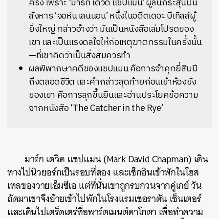
ครั้ง เพราะ ‘มาร์ก เดวิด แชปแมน’ ผู้ลั่นกระสุนปืน
สังหาร ‘จอห์น เลนนอน’ หนึ่งในอดีตเดอะ บีเทิลส์ผู้
ยิ่งใหญ่ กล่าวอ้างว่า มันเป็นหนังสือเล่มโปรดของ
เขา และเป็นแรงดลใจให้ก่อเหตุฆาตกรรมในครั้งนั้น
—ที่เขาคิดว่าเป็นสิ่งสมควรทำ
ผลพิพากษาคดีของแชปแมน คือการจำคุกยี่สิบปี
ถึงตลอดชีวิต และคำกล่าวสุดท้ายก่อนเข้าห้องขัง
ของเขา คือการลุกขึ้นยืนและอ่านประโยคข้อความ
จากหนังสือ ‘The Catcher in the Rye’
มาร์ก
เดวิด
แชปแมน
(Mark David Chapman)
เดิน
ทางไปนิวยอร์กเป็นรอบที่สอง
และเช็กอินเข้าพักในโฮส
เทลของวายเอ็มซีเอ
แต่ที่นั่นเขาถูกรบกวนจากคู่เกย์
วัน
ถัดมาเขาจึงย้ายเข้าไปพักในโรงแรมเชอราตัน
เซ็นเตอร์
และเดินไปเตร็ดเตร่ที่อพาร์ตเมนต์ดาโกตา
เพื่อทำความ