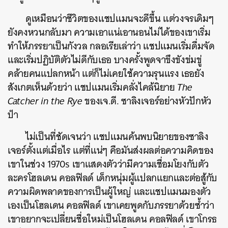
ดูเหมือนว่าชีวิตของแชปแมนจะดีขึ้น
แต่วงจรเดิมๆ
ยังคงหวนกลับมา
ความเอาแน่เอานอนไม่ได้ของเขาเริ่ม
ทำให้ภรรยาเป็นกังวล
กลอเรียเล่าว่า
แชปแมนเริ่มดื่มจัด
และเริ่มปฏิบัติตัวไม่ดีกับเธอ
บางครั้งพูดจาขึงขังข่มขู่
คล้ายคนแปลกหน้า
แต่ก็ไม่เคยใช้ความรุนแรง
เธอยัง
สังเกตเห็นด้วยว่า
แชปแมนเริ่มคลั่งไคล้นิยาย
The
Catcher in the Rye
ของเจ
.
ดี
.
ซาลิงเจอร์อย่างหัวปักหัว
ปำ
ไม่เป็นที่ชัดเจนว่า
แชปแมนค้นพบนิยายของซาลิง
เจอร์ตั้งแต่เมื่อไร
แต่ที่แน่ๆ
คือมันส่งผลต่อความคิดของ
เขาในช่วง
1970s
เขาแสดงตัวว่ามีความเชื่อมโยงกับตัว
ละครโฮลเดน
คอลฟิลด์
เด็กหนุ่มผู้แปลกแยกและต่อสู้กับ
ความผิดพลาดของการเป็นผู้ใหญ่
และแชปแมนมองตัว
เองเป็นโฮลเดน
คอลฟิลด์
เขาเคยพูดกับภรรยาด้วยซ้ำว่า
เขาอยากจะเปลี่ยนชื่อใหม่เป็นโฮลเดน
คอลฟิลด์
เขาโกรธ