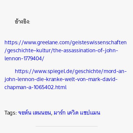
อ้างอิง
:
https://www.greelane.com/geisteswissenschaften
/geschichte–kultur/the-assassination-of-john-
lennon-1779404/
https://www.spiegel.de/geschichte/mord-an-
john-lennon-die-kranke-welt-von-mark-david-
chapman-a-1065402.html
Tags:
จอห์น เลนนอน
,
มาร์ก เดวิด แชปแมน