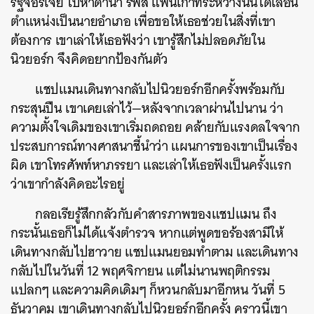
รัฐจอร์เจีย
ไปหาดานา
รีฟส์
แฟนเก่าที่ระหว่างนั้นได้เลื่อน
ตำแหน่งเป็นนายอำเภอ
เพื่อขอให้เธอช่วยในสิ่งที่เขา
ต้องการ
เขาเล่าให้เธอฟังว่า
เขารู้สึกไม่ปลอดภัยใน
นิวยอร์ก
จึงคิดอยากป้องกันตัว
แชปแมนเดินทางกลับไปนิวยอร์กอีกครั้งพร้อมกับ
กระสุนปืน
เขาเคยเล่าไว้
—
หลังจากเวลาผ่านไปนาน
ว่า
ความตั้งใจเดิมของเขาเริ่มถดถอย
คล้ายกับแรงดลใจจาก
ประสบการณ์ทางศาสนาชี้นำว่า
แผนการของเขาเป็นเรื่อง
ผิด
เขาโทรศัพท์หาภรรยา
และเล่าให้เธอฟังเป็นครั้งแรก
ว่าเขากำลังคิดอะไรอยู่
กลอเรียรู้สึกกลัวกับคำสารภาพของแชปแมน
ถึง
กระนั้นเธอก็ไม่ได้แจ้งตำรวจ
หากแต่พูดขอร้องสามีให้
เดินทางกลับไปฮาวาย
แชปแมนยอมทำตาม
และเดินทาง
กลับไปในวันที่
12
พฤศจิกายน
แต่ไม่นานพฤติกรรม
แปลกๆ
และความคิดเดิมๆ
ก็หวนกลับมาอีกหน
วันที่
5
ธันวาคม
เขาเดินทางกลับไปนิวยอร์กอีกครั้ง
คราวนี้เขา