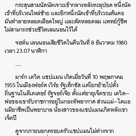
กระสุนสามนัดนัดเจาะเข้ากลางหลังทะลุปอด
หนึ่งนัด
เข้าที่บริเวณไหล่ซ้าย
และอีกหนึ่งนัดเข้าที่บริเวณต้นคอ
มันทำลายหลอดเลือดใหญ่
และตัดหลอดลม
แพทย์กู้ชีพ
ไม่สามารถช่วยชีวิตเลนนอนไว้ได้
จอห์น
เลนนอนเสียชีวิตในคืนวันที่
8
ธันวาคม
1980
เวลา
23.07
นาฬิกา
…..
มาร์ก
เดวิด
แชปแมน
เกิดเมื่อวันที่
10
พฤษภาคม
1955
ในเมืองฟอร์ต
เวิร์ธ
รัฐเท็กซัส
แต่โยกย้ายไปตั้ง
ถิ่นฐานในดีเคเตอร์
รัฐจอร์เจีย
ตั้งแต่อายุเจ็ดขวบ
เดวิด
—
พ่อของเขารับราชการอยู่ในกองทัพอากาศ
ส่วนแม่
—
ไดแอ
นมีอาชีพเป็นพยาบาล
น้องสาวของแชปแมนเกิดหลังเขา
เจ็ดปี
ดูจากภายนอกครอบครัวแชปแมนไม่ต่างจาก