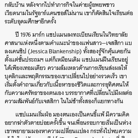
กลับบ้าน
หลังจากไปทำภารกิจในค่ายผู้อพยพชาว
เวียดนามในรัฐอาร์แคนซอส์ไม่นาน
เขาก็ตัดสินใจเรียนต่อ
ระดับอุดมศึกษาอีกครั้ง
ปี
1976
มาร์ก
แชปแมนลงทะเบียนเรียนในวิทยาลัย
ศาสนาแห่งหนึ่งตามคำแนะนำของแฟนสาว
—
เจสสิกา
แบ
ลงเคนชิป
(Jessica Blankenship)
ทั้งสองรู้จักคุ้นเคยกัน
ตั้งแต่ชั้นประถมฯ
แต่ก็เหมือนเดิม
แชปแมนฝืนเรียนอยู่
ได้เพียงเทอมเดียว
ความล้มเหลวด้านการเรียนส่งผลให้
บุคลิกและพฤติกรรมของเขาเปลี่ยนไปอย่างรวดเร็ว
เขา
เริ่มตั้งคำถามเกี่ยวกับเนื้อหาของชีวิตและการอุทิศตนให้
กับความศรัทธาของตนเอง
บรรยากาศที่เปลี่ยนไปมีผลต่อ
ความสัมพันธ์กับเจสสิกา
ในไม่ช้าทั้งสองก็แยกทางกัน
แชปแมนเริ่มฝ่อ
มองตนเองเป็นคนขี้แพ้
มีความคิด
อยากฆ่าตัวตายบ่อยครั้งขึ้น
จนเพื่อนรอบกายเริ่มเป็นห่วง
เขาพยายามมองหาความเปลี่ยนแปลง
กระทั่งไปพบความ