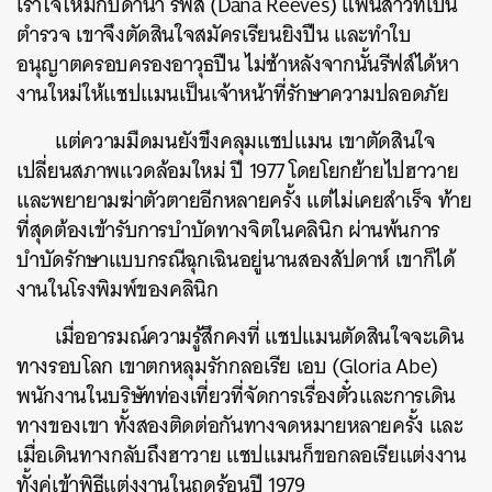
เร้าใจใหม่กับดานา
รีฟส์
(Dana Reeves)
แฟนสาวที่เป็น
ตำรวจ
เขาจึงตัดสินใจสมัครเรียนยิงปืน
และทำใบ
อนุญาตครอบครองอาวุธปืน
ไม่ช้าหลังจากนั้นรีฟส์ได้หา
งานใหม่ให้แชปแมนเป็นเจ้าหน้าที่รักษาความปลอดภัย
แต่ความมืดมนยังขึงคลุมแชปแมน
เขาตัดสินใจ
เปลี่ยนสภาพแวดล้อมใหม่
ปี
1977
โดยโยกย้ายไปฮาวาย
และพยายามฆ่าตัวตายอีกหลายครั้ง
แต่ไม่เคยสำเร็จ
ท้าย
ที่สุดต้องเข้ารับการบำบัดทางจิตในคลินิก
ผ่านพ้นการ
บำบัดรักษาแบบกรณีฉุกเฉินอยู่นานสองสัปดาห์
เขาก็ได้
งานในโรงพิมพ์ของคลินิก
เมื่ออารมณ์ความรู้สึกคงที่
แชปแมนตัดสินใจจะเดิน
ทางรอบโลก
เขาตกหลุมรักกลอเรีย
เอบ
(Gloria Abe)
พนักงานในบริษัทท่องเที่ยวที่จัดการเรื่องตั๋วและการเดิน
ทางของเขา
ทั้งสองติดต่อกันทางจดหมายหลายครั้ง
และ
เมื่อเดินทางกลับถึงฮาวาย
แชปแมนก็ขอกลอเรียแต่งงาน
ทั้งคู่เข้าพิธีแต่งงานในฤดูร้อนปี
1979