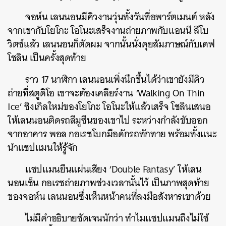
จอห์น
เลนนอนมีคิวงานวุ่นทั้งวันที่อพาร์ตเมนต์
หลัง
จากเขากับโยโกะ
โอโนะเสร็จงานถ่ายภาพกับแอนนี
ลีโบ
วิตซ์แล้ว
เลนนอนก็ตัดผม
จากนั้นนั่งคุยสัมภาษณ์กับเดฟ
โชลิน
เป็นครั้งสุดท้าย
ราว
17
นาฬิกา
เลนนอนเพิ่งนึกขึ้นได้ว่าเขายังมีคิว
ถ่ายที่สตูดิโอ
เขาจะต้องเคลียร์งาน
‘Walking On Thin
Ice’
ซิงเกิลใหม่ของโยโกะ
โอโนะให้แล้วเสร็จ
โชลินเสนอ
ให้เลนนอนติดรถลีมูซีนของเขาไป
ระหว่างกำลังขับออก
จากอาคาร
พอล
กอเรชโบกมือดักรถทักทาย
พร้อมทั้งแนะ
นำแชปแมนให้รู้จัก
แชปแมนยืนแผ่นเสียง
‘Double Fantasy’
ให้เลน
นอนเซ็น
กอเรชถ่ายภาพช่วงเวลานั้นไว้
เป็นภาพสุดท้าย
ของจอห์น
เลนนอนซึ่งเห็นหน้าคนที่ลงมือสังหารเขาด้วย
ไม่มีคำอธิบายชัดเจนนักว่า
ทำไมแชปแมนถึงไม่ใช้