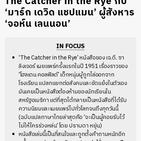
The Catcher in the Rye กับ
‘มาร์ก เดวิด แชปแมน’ ผู้สังหาร
‘จอห์น เลนนอน’
IN FOCUS
‘The Catcher in the Rye’
หนังสือของ
เจ
.
ดี
.
ซา
ลิงเจอร์
เผยแพร่ครั้งแรกในปี
1951
เรื่องราวของ
‘
โฮลเดน
คอลฟิลด์
’
เด็กหนุ่มผู้ถูกไล่ออกจาก
โรงเรียน
แปลกแยกต่อสังคมและขัดแย้งในตัวเอง
มันเคยเป็นหนังสือต้องห้ามของนักเรียนใน
สหรัฐอเมริกา
แต่ที่สุดได้กลายเป็นหนังสือที่ได้รับ
ความนิยมและเผยแพร่ไปทั่วโลกจนถึงทุกวันนี้
(
ฉบับแปลภาษาไทยล่าสุดคือ
‘
จะเป็นผู้คอยรับไว้
ไม่ให้ใครร่วงหล่น
’
โดย
ปราบดา
หยุ่น
)
หนังสือเล่มนี้เป็นที่สนใจและถูกตั้งคำถามหนักอีก