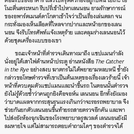
ต้อนรับของอาคาร
แล้วไปทรุดตัวกองอยู่กับพื้น
โยโกะ
โอ
โนะตื่นตระหนก
รีบปรี่เข้าไปหาเลนนอน
ยามรักษาการณ์
ของอพาร์ตเมนต์ดาโกตาเข้าใจว่าเป็นเรื่องเล่นตลก
จน
กระทั่งมองเห็นเลือดที่ไหลจากปากและหน้าอกของเลน
นอน
จึงรีบโทรศัพท์แจ้งเหตุร้าย
และคลุมร่างเลนนอนไว้
ด้วยชุดเครื่องแบบของเขา
ขณะเจ้าหน้าที่ตำรวจเดินทางมาถึง
แชปแมนกำลัง
นั่งอยู่ใต้เสาไฟด้านหน้าประตู
อ่านหนังสือ
The Catcher
in the Rye
อย่างสงบ
ฆาตกรไม่ได้พยายามหลบหนี
ซ้ำยัง
กล่าวขอโทษตำรวจที่เขาเป็นต้นเหตุของเรื่องเลวร้ายนี้
เจ้า
หน้าที่ควบคุมตัวแชปแมนและนำขึ้นรถ
ในตอนนั้นตำรวจ
ยังไม่รู้ด้วยซ้ำว่าคนถูกยิงคือจอห์น
เลนนอน
อีกทั้งยังมอง
ว่าบาดแผลจากกระสุนรุนแรงเกินกว่าจะรอรถพยาบาล
จึง
ช่วยกันยกตัวเลนนอนขึ้นท้ายรถสายตรวจอีกคัน
และพา
ไปส่งยังห้องฉุกเฉินของโรงพยาบาลรูสเวลต์
เลนนอนยังมี
ลมหายใจ
แต่ไม่สามารถตอบคำถามใดๆ
ของตำรวจได้