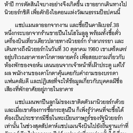
ห้าปี
การตัดสินใจบางอย่างจึงเกิดขึ้น
เขาอยากเดินทางไป
นิวยอร์กซิตี
เพื่อดักยิงไอคอนแห่งวัฒนธรรมป็อปคนนี้
แชปแมนลาออกจากงาน
และซื้อปืนคาลิเบอร์
.38
หนึ่งกระบอกจากร้านขายปืนในโฮโนลูลู
พร้อมทั้งซื้อตั๋ว
เครื่องบินเที่ยวเดียวปลายทางนิวยอร์ก
ร่ำลาภรรยา
และ
เดินทางถึงนิวยอร์กในวันที่
30
ตุลาคม
1980
เขาเตร็ดเตร่
อยู่บริเวณอาคารดาโกตาหลายครั้ง
เพื่อสอบถามเกี่ยวกับ
ห้องพักของจอห์น
เลนนอนจากเจ้าหน้าที่เฝ้าประตู
แต่ไร้
ผล
พนักงานของดาโกตาคุ้นเคยกับคำถามของบรรดา
แฟนคลับดี
และปฏิเสธที่จะให้ข้อมูลเกี่ยวกับบุคคลมีชื่อ
เสียงที่พักอาศัยอยู่ภายในอาคาร
แชปแมนพกปืนลูกโม่ของเขาติดตัวมานิวยอร์กด้วย
และเมื่อเขาต้องการซื้อกระสุนปืน
ก็เพิ่งรู้ว่าคนที่จะซื้อได้
ต้องเป็นประชากรมีชื่อในทะเบียนราษฎร์ของรัฐนิวยอร์ก
เท่านั้น
ในช่วงสุดสัปดาห์แชปแมนจึงบินไปยังถิ่นฐานเก่าที่