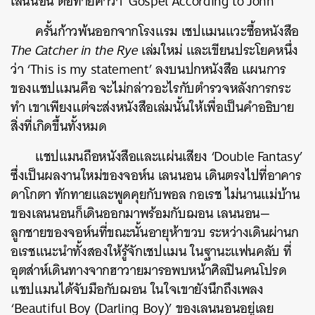
เลนนอน
ต่อท้ายคำว่า
‘Gospel According to John’
ครั้นก้าวพ้นออกจากโรงแรม
เชปแมนแวะซื้อหนังสือ
The Catcher in the Rye
เล่มใหม่
และเขียนประโยคหนึ่ง
ว่า
‘This is my statement’
ลงบนปกหนังสือ
แผนการ
ของแชปแมนคือ
จะไม่กล่าวอะไรกับตำรวจหลังการกระ
ทำ
เขาเพียงแต่จะส่งหนังสือเล่มนั้นให้เพื่อเป็นคำอธิบาย
สิ่งที่เกิดขึ้นทั้งหมด
แชปแมนถือหนังสือและแผ่นเสียง
‘Double Fantasy’
ซึ่งเป็นผลงานใหม่ของจอห์น
เลนนอน
เดินตรงไปที่อาคาร
ดาโกตา
ทักทายและพูดคุยกับพอล
กอเรช
ไม่นานแม่บ้าน
ของเลนนอนก็เดินออกมาพร้อมกับฌอน
เลนนอน
—
ลูกชายของจอห์นที่ขณะนั้นอายุห้าขวบ
ระหว่างเดินผ่านก
อเรชแนะนำทั้งสองให้รู้จักเชปแมน
ในฐานะแฟนคลับ
ที่
อุตส่าห์เดินทางจากฮาวายมารอพบหน้าศิลปินคนโปรด
แชปแมนได้จับมือกับฌอน
ในใจเขายังนึกถึงเพลง
‘Beautiful Boy (Darling Boy)’
ของเลนนอนอยู่เลย