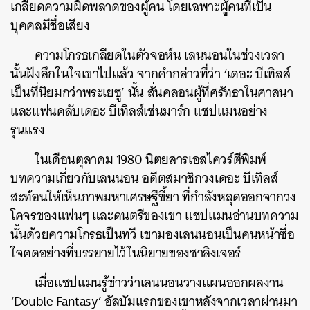
เกลียดความผิดพลาดของผู้คน
โดยเฉพาะผู้คนที่เป็น
บุคคลมีชื่อเสียง
ความโกรธเกลียดในตัวจอห์น
เลนนอนในช่วงเวลา
นั้นฝังลึกในใจเขาไปแล้ว
จากคำกล่าวที่ว่า
‘
เดอะ
บีเทิลส์
เป็นที่นิยมกว่าพระเยซู
’
นั้น
สั่นคลอนผู้ที่ศรัทธาในศาสนา
และแฟนคลับเดอะ
บีเทิลส์เช่นมาร์ก
แชปแมนอย่าง
รุนแรง
ในเดือนตุลาคม
1980
นิตยสารเอสไควร์ตีพิมพ์
บทความเกี่ยวกับเลนนอน
อดีตสมาชิกวงเดอะ
บีเทิลส์
สะท้อนให้เห็นภาพมหาเศรษฐีขี้ยา
ที่กำลังหลุดออกจากวง
โคจรของแฟนๆ
และดนตรีของเขา
แชปแมนอ่านบทความ
นั้นด้วยความโกรธเป็นทวี
เขามองเลนนอนเป็นคนหน้าซื่อ
ใจคดอย่างที่บรรยายไว้ในนิยายของซาลิงเจอร์
เมื่อแชปแมนรู้ข่าวว่าเลนนอนวางแผนออกผลงาน
‘Double Fantasy’
อัลบัมแรกของเขาหลังจากเวลาผ่านมา