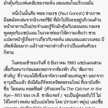
มักคุ้นกับแฟนคลับของจอห์น
เลนนอนในบริเวณนั้น
หนึ่งในนั้นคือ
พอล
กอเรช
(Paul Goresh)
ช่างภาพ
มือสมัครเล่นจากนิวเจอร์ซีย์
ที่มักไปยืนรออยู่บริเวณด้าน
หน้าอาคารเป็นประจำและรู้จักมักคุ้นกับเลนนอน
กอเรช
พูดคุยกับแชปแมน
ในเวลาต่อมาให้ความเห็นว่า
ชาย
แปลกหน้ารู้เรื่องราวเกี่ยวกับจอห์น
เลนนอนและวงเดอะ
บี
เทิลส์น้อยมาก
แม้ว่าเขาจะกล่าวอ้างว่าเป็นแฟนตัวยง
ก็ตาม
ในตอนเช้าของวันที่
8
ธันวาคม
1980
แชปแมนสวม
เสื้อกันหนาวก่อนผละออกจากห้องพัก
เก็บ
‘
สัมภาระ
สำคัญ
’
ที่วางบนโต๊ะซึ่งเขาจัดวางคล้ายแท่นบูชา
นอกจาก
อาวุธปืนแล้ว
ยังมีคัมภีร์พระคริสตธรรมใหม่
ที่เขาบันทึก
ชื่อ
‘
โฮลเดน
คอลฟิลด์
’ (
ตัวละครใน
The Catcher in the
Rye—
1951
ของ
เจ
.
ดี
.
ซาลิงเจอร์
/
จะเป็นผู้คอยรับไว้
ไม่
ให้ใครร่วงหล่น
ฉบับแปลไทย
โดย
ปราบดา
หยุ่น
)
และชื่อ