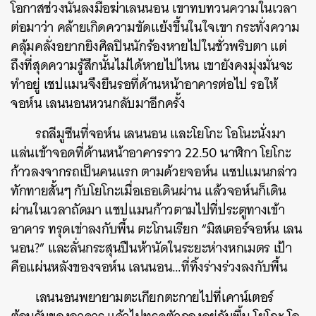
โอกาสช่วงนั้นลงมือฆ่าเลนนอน
เขาทบทวนความในเวลา
ต่อมาว่า
คล้ายเกิดความขัดแย้งขึ้นในใจเขา
กระทั่งความ
คลุ้มคลั่งอยากยิงศิลปินนักร้องหายไปในชั่วพริบตา
แต่
ถึงที่สุดความรู้สึกนั้นไม่ได้หายไปไหน
เขายังคงมุ่งมั่นจะ
ทำอยู่
เชปแมนจึงยืนรอที่ด้านหน้าอาคารต่อไป
รอให้
จอห์น
เลนนอนหวนกลับมาอีกครั้ง
รถลีมูซีนที่จอห์น
เลนนอน
และโยโกะ
โอโนะนั่งมา
แล่นเข้าจอดที่ด้านหน้าอาคารราว
22.50
นาฬิกา
โยโกะ
ก้าวลงจากรถเป็นคนแรก
ตามด้วยจอห์น
แชปแมนกล่าว
ทักทายสั้นๆ
กับโยโกะเมื่อเธอเดินผ่าน
แล้วจอห์นก็เดิน
ผ่านในเวลาถัดมา
แชปแมนก้าวตามไปที่ประตูทางเข้า
อาคาร
ทรุดเข่าลงกับพื้น
ตะโกนเรียก
“
มิสเตอร์จอห์น
เลน
นอน
?”
และลั่นกระสุนปืนห้านัดในระยะห่างหกเมตร
เป้า
คือแผ่นหลังของจอห์น
เลนนอน
…
ที่ทิ้งร่างร่วงลงกับพื้น
เลนนอนพยายามตะเกียกตะกายไปที่เคาน์เตอร์