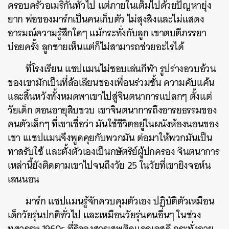
ครอบครัวอเมริกันทั่วไป
แต่ภายในเต็มไปด้วยปัญหายุ่ง
ยาก
พ่อของมาร์กเป็นคนเก็บตัว
ไม่สุงสิงและไม่แสดง
อารมณ์ความรู้สึกใดๆ
แม้กระทั่งกับลูก
เขาตบตีภรรยา
บ่อยครั้ง
ลูกชายเห็นแต่ก็ไม่สามารถช่วยอะไรได้
ที่โรงเรียน
แชปแมนไม่ชอบเล่นกีฬา
รูปร่างอวบอ้วน
ของเขามักเป็นที่ล้อเลียนของเพื่อนร่วมชั้น
ความคับแค้น
และสิ้นหวังทั้งหมดพาเขาไปสู่จินตนาการแปลกๆ
ตั้งแต่
วัยเด็ก
ตอนอายุสิบขวบ
เขาจินตนาการถึงอารยธรรมของ
คนตัวเล็กๆ
ที่เขาเชื่อว่า
มันใช้ชีวิตอยู่ในผนังห้องนอนของ
เขา
เแชปแมนจึงพูดคุยกับพวกมัน
ต่อมาให้พวกมันเป็น
ทาสรับใช้
และตั้งตัวเองเป็นกษัตริย์ผู้ปกครอง
จินตนาการ
เหล่านี้ยังติดตามเขาไปจนถึงวัย
25
ในวัยที่เขายิงจอห์น
เลนนอน
มาร์ก
แชปแมนรู้จักควบคุมตัวเอง
ปฏิบัติตัวเหมือน
เด็กวัยรุ่นปกติทั่วไป
และเหมือนวัยรุ่นคนอื่นๆ
ในช่วง
ทศวรรษ
1960s
ที่ริลองสารเสพติดแอลเอสดี
กระทั่งอายุ