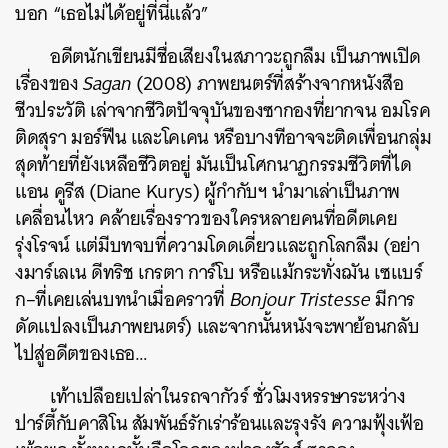
บอก
“
เธอไม่ได้อยู่ที่นี่แล้ว
”
อดีตนักเขียนมีชื่อเสียงในสภาวะถูกลืม
เป็นภาพเปิด
เรื่องของ
Sagan
(2008)
ภาพยนตร์ที่สร้างจากหนังสือ
ชีวประวัติ
เล่าจากชีวิตปัจจุบันของซากองที่ยากจน
อมโรค
ติดสุรา
มอร์ฟีน
และโคเคน
หรือบางทีอาจจะติดเพื่อนกลุ่ม
สุดท้ายที่ยังเหลือชีวิตอยู่
มันเป็นโศกนาฏกรรมชีวิตที่ได
แอน
คูรีส
(Diane Kurys)
ผู้กำกับฯ
นำมาเล่าเป็นภาพ
เคลื่อนไหว
คล้ายเรื่องราวของใครหลายคนที่อดีตเคย
รุ่งโรจน์
แต่มีบทจบที่ความโดดเดี่ยวและถูกโลกลืม
(
อย่า
งมาร์เลเน
ดีทริช
เกรตา
การ์โบ
หรือแม้กระทั่งฌัน
เซแบร์
ก
–
ที่เคยเล่นบทนำเมื่อคราวที่
Bonjour Tristesse
มีการ
ดัดแปลงเป็นภาพยนตร์
)
และจากนั้นหนังจะพาย้อนกลับ
ไปสู่อดีตของเธอ
…
เท้าเปลือยเปล่าในรถจากัวร์
ชั่วโมงหรรษาระหว่าง
ปาร์ตี้กับคาสิโน
สัมพันธ์รักเร่าร้อนและรุงรัง
ความฟุ้งเฟ้อ