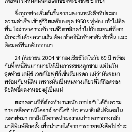
เพ้อพก
ทั้งหมดนั้นคือโลกของฟรองซัวส์
ซากอง
ซึ่งทุกอย่างเริ่มต้นขึ้นจากผลงานหนังสือที่ประสบ
ความสำเร็จ
เข้าสู่ชีวิตเสรีของยุค
1950s
ฟูฟ่อง
เท้าไม่ติด
พื้น
ไล่ล่าหาความรัก
จนชีวิตพลิกคว่ำไปกับรถยนต์ที่เธอ
มักจะขับด้วยความเร็ว
ต้องเข้าคลินิกรักษาตัว
พักฟื้น
และ
ติดมอร์ฟีนกลับออกมา
24
กันยายน
2004
ซากองเสียชีวิตในวัย
69
ปี
พร้อม
กับทิ้งหนี้สินมากมายให้เป็นภาระของลูกชาย
แต่ในวัน
สุดท้าย
เดนีส์
เวสต์โฮฟฟ์ก็เซ็นรับมรดก
แม้ว่ามันจะมา
พร้อมกับหนี้สิน
เพราะนั่นเป็นหนทางเดียวที่ได้ถือครอง
ลิขสิทธิ์ผลงานของผู้เป็นแม่
ตลอดสามปีที่ต้องทำงานหนัก
กอปรกับได้รับความ
ช่วยเหลือจากนิโคลาส์
ซาร์โคซี
ประธานาธิบดีฝรั่งเศสใน
เวลาต่อมา
เขาถึงมีโอกาสนำผลงานเก่าของซากองกลับ
มาตีพิมพ์อีกครั้ง
เพื่อนำรายได้จากการขายหนังสือไปชำระ