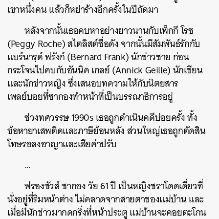
เขาหนึ่งคน
แล้วก็หย่าร้างอีกครั้งในปีถัดมา
หลังจากนั้นเธอคบหาอย่างยาวนานกับเพ็กกี
โรช
(Peggy Roche)
สไตลิสต์ชื่อดัง
จากนั้นมีสัมพันธ์รักกับ
แบร์นารฺด์
ฟรังก์
(Bernard Frank)
นักข่าวชาย
ก่อน
กระโจนไปคบกับอันนิค
เกลย์
(Annick Geille)
นักเขียน
และนักข่าวหญิง
ซึ่งเสนอบทความให้กับนิตยสาร
เพลย์บอยที่ซากองทำหน้าที่เป็นบรรณาธิการอยู่
ช่วงทศวรรษ
1990s
เธอถูกดำเนินคดีบ่อยครั้ง
ทั้ง
ข้อหายาเสพติดและภาษีย้อนหลัง
ส่วนใหญ่เธอถูกตัดสิน
โทษรอลงอาญาและเสียค่าปรับ
…
ฟรองซัวส์
ซากอง
วัย
61
ปี
เป็นหญิงชราโดดเดี่ยวที่
นั่งอยู่ที่ริมหน้าต่าง
ไม่คลาดจากสายตาของแม่บ้าน
และ
ค้นหา
เมื่อมีนักข่าวมากดกริ่งที่หน้าประตู
แม่บ้านจะคอยตะโกน
SHARE
TWEET
LINE
EMAIL