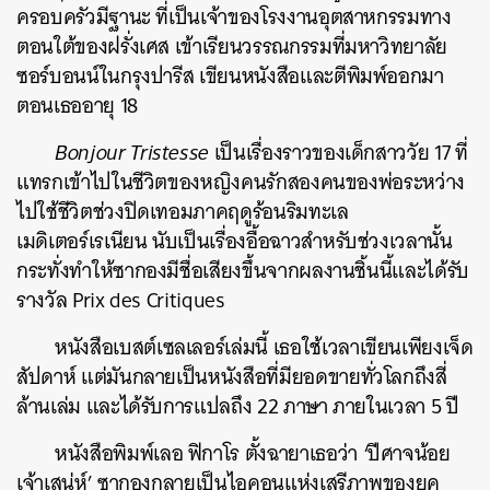
ครอบครัวมีฐานะ
ที่เป็นเจ้าของโรงงานอุตสาหกรรมทาง
ตอนใต้ของฝรั่งเศส
เข้าเรียนวรรณกรรมที่มหาวิทยาลัย
ซอร์บอนน์ในกรุงปารีส
เขียนหนังสือและตีพิมพ์ออกมา
ตอนเธออายุ
18
Bonjour Tristesse
เป็นเรื่องราวของเด็กสาววัย
17
ที่
แทรกเข้าไปในชีวิตของหญิงคนรักสองคนของพ่อระหว่าง
ไปใช้ชีวิตช่วงปิดเทอมภาคฤดูร้อนริมทะเล
เมดิเตอร์เรเนียน
นับเป็นเรื่องอื้อฉาวสำหรับช่วงเวลานั้น
กระทั่งทำให้ซากองมีชื่อเสียงขึ้นจากผลงานชิ้นนี้และได้รับ
รางวัล
Prix des Critiques
หนังสือเบสต์เซลเลอร์เล่มนี้
เธอใช้เวลาเขียนเพียงเจ็ด
สัปดาห์
แต่มันกลายเป็นหนังสือที่มียอดขายทั่วโลกถึงสี่
ล้านเล่ม
และได้รับการแปลถึง
22
ภาษา
ภายในเวลา
5
ปี
หนังสือพิมพ์เลอ
ฟิกาโร
ตั้งฉายาเธอว่า
‘
ปีศาจน้อย
เจ้าเสน่ห์
’
ซากองกลายเป็นไอคอนแห่งเสรีภาพของยุค