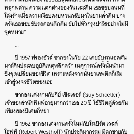
พลุกพล่าน
ความแตกต่างของวันและคืน
เธอชอบถนนที่
โล่งร้างเมื่อความเงียบสงบหวนกลับมาในยามค่ำคืน
บาง
ครั้งเธอชอบขับรถตอนดึกดื่น
ขับไปทั่วกรุงปารีสอย่างไม่มี
จุดหมาย
”
…
ปี
1957
ฟรองซัวส์
ซากองในวัย
22
เคยขับรถแอสตัน
มาร์ตินประสบอุบัติเหตุพลิกคว่ำ
เหตุการณ์ครั้งนั้นนำมา
ซึ่งจุดเปลี่ยนของชีวิต
เพราะหลังจากนั้นยาเสพติดก็เริ่ม
เข้าสู่วงจรชีวิตของเธอ
ซากองแต่งงานกับกีย์
เชิลเลอร์
(Guy Schoeller)
เจ้าของสำนักพิมพ์อายุมากกว่าเธอ
20
ปี
ใช้ชีวิตคู่ด้วยกัน
เพียงสองปีเศษก็หย่า
ปี
1962
ซากองแต่งงานครั้งใหม่กับโรเบิร์ต
เวสต์
โฮฟฟ์
(Robert Westhoff)
นักประติมากรรม
มีลูกชายกับ