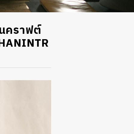
านคราฟต์
ย CHANINTR