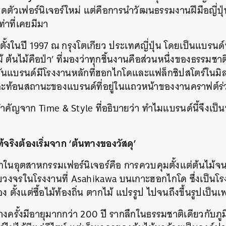
ปิดตัวเฟอร์นิเจอร์ใหม่ แต่คือการนำวัฒนธรรมงานฝีมือญี่ปุ่น
SHARE
TWEET
LINE
EMAIL
่าที่เคยมีมา
ตั้งในปี 1997 ณ กรุงโตเกียว ประเทศญี่ปุ่น โดยเป็นแบรนด์
ม้ ต้นไม้คือป่า’ ที่มองว่าทุกชิ้นงานคือส่วนหนึ่งของธรรมชาติ
ุบันแบรนด์มีโรงงานหลักที่ฮอกไกโดและแฟล็กชิปสโตร์ในมิล
สะท้อนสถานะของแบรนด์ที่อยู่ในแถวหน้าของงานคราฟต์ร่
องสำคัญจาก Time & Style ที่อธิบายว่า ทำไมแบรนด์นี้จึงเ
ริงต้องเริ่มจาก ‘ต้นทางของวัสดุ’
ากในอุตสาหกรรมเฟอร์นิเจอร์คือ การควบคุมตั้งแต่ต้นไม้จน
งครบวงจรในโรงงานที่ Asahikawa บนเกาะฮอกไกโด ซึ่งเป็นโ
เอง ตั้งแต่ซื้อไม้ท้องถิ่น ตากไม้ แปรรูป ไปจนถึงขึ้นรูปเป็นเฟ
างครั้งมีอายุมากกว่า 200 ปี รากลึกในธรรมชาติเดียวกับภูม