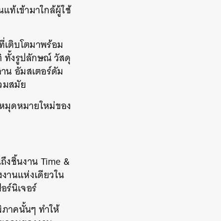
แท้เข้ามาใกล้ผู้ใช้
ที่เติบโตมาพร้อม
 ทั้งรูปลักษณ์ วัสดุ
าน อัมสเตอร์ดัม
วมสมัย
ป็นหมุดหมายใหม่ของ
ถึงชิ้นงาน Time &
รงงานแห่งเดียวใน
อร์นิเจอร์
ิภาคนั้นๆ ทำให้