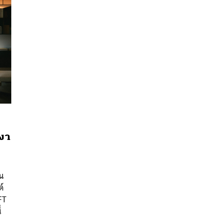
องา
ะ
นหา
น
SHARE
TWEET
LINE
EMAIL
ด์
FT
่