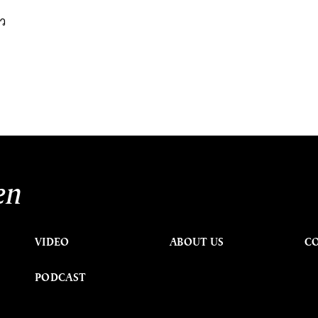
ำ
าว
en
VIDEO
ABOUT US
C
PODCAST