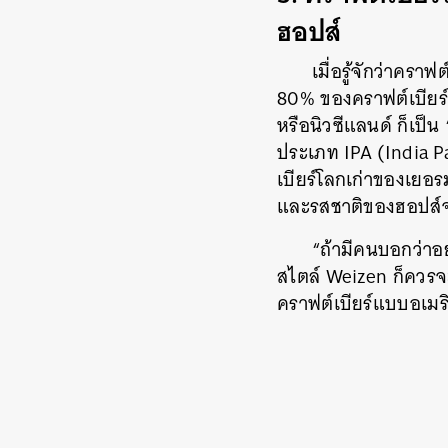
ฮอปส์
เมื่อรู้จักว่าคร
80% ของคราฟต์เบียร์ทุ
หรือนิวซีแลนด์ ก็เป็น
ประเภท IPA (India P
เบียร์โลกเก่าของเยอร
และรสชาติของฮอปส์จะไ
“ถ้ามีคนบอกว่าอย
สไตล์ Weizen ก็ควรจะเ
คราฟต์เบียร์แบบอเมร