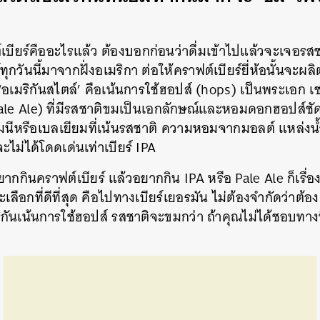
าฟต์เบียร์คืออะไรแล้ว ต้องบอกก่อนว่าดื่มเข้าไปแล้วจะเจ
กวันนี้มาจากฝั่งอเมริกา ต่อให้คราฟต์เบียร์ยี่ห้อนั้นจะผลิ
 ‘อเมริกันสไตล์’ คือเน้นการใช้ฮอปส์ (hops) เป็นพระเอก เช
ale Ale) ที่มีรสชาติขมเป็นเอกลักษณ์และหอมดอกฮอปส์ช
มนีหรือเบลเยียมที่เน้นรสชาติ ความหอมจากมอลต์ แหล่งน้
ม่ได้โดดเด่นเท่าเบียร์ IPA
ากกินคราฟต์เบียร์ แล้วอยากกิน IPA หรือ Pale Ale ก็เรื่อ
ลือกที่ดีที่สุด คือไปทางเบียร์เยอรมัน ไม่ต้องจำกัดว่าต้อ
ิกันเน้นการใช้ฮอปส์ รสชาติจะขมกว่า ถ้าคุณไม่ได้ชอบทาง