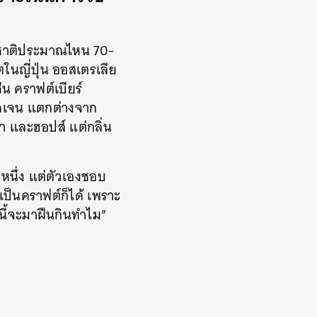
อรสชาติประมาณไหน 70-
ตในญี่ปุ่น ออสเตรเลีย
่น คราฟต์เบียร์
ัดเจน แตกต่างจาก
ำ และฮอปส์ แต่กลิ่น
งหนึ่ง แต่ตัวเองชอบ
งเป็นคราฟต์ก็ได้ เพราะ
นี้จะมาฝืนกินทำไม”