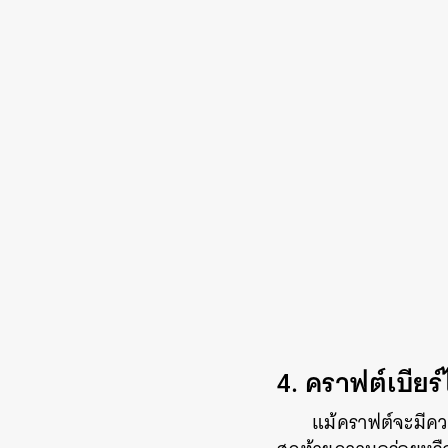
4. คราฟต์เบียร์ไ
แม้คราฟต์จะมีควา