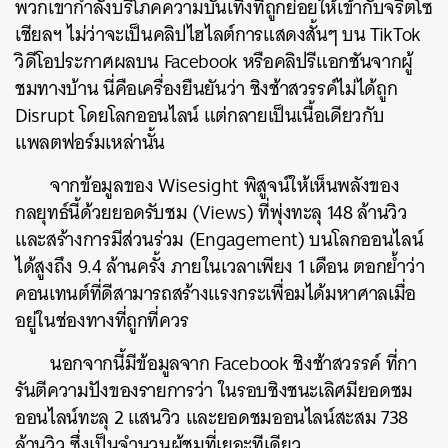
พวกเขากำลังบริโภคความบันเทิงที่ถูกย่อยให้เข้ากับจริตโซ
เชียลฯ ไม่ว่าจะเป็นคลิปไฮไลต์การแสดงสั้นๆ บน TikTok
วิดีโอประกาศผลบน Facebook หรือคลิปรีแอกชันจากผู้
ชมทางบ้าน นี่คือเครื่องยืนยันว่า ชิงช้าสวรรค์ไม่ได้ถูก
Disrupt โดยโลกออนไลน์ แต่กลายเป็นเนื้อเดียวกับ
แพลตฟอร์มเหล่านั้น
จากข้อมูลของ Wisesight พิสูจน์ให้เห็นพลังของ
กลยุทธ์นี้ด้วยยอดรับชม (Views) ที่พุ่งทะลุ 148 ล้านวิว
และสร้างการมีส่วนร่วม (Engagement) บนโลกออนไลน์
ได้สูงถึง 9.4 ล้านครั้ง ภายในเวลาเพียง 1 เดือน ตอกย้ำว่า
คอนเทนต์ที่ดีสามารถสร้างแรงกระเพื่อมได้มหาศาลเมื่อ
อยู่ในช่องทางที่ถูกที่ควร
นอกจากนี้มีข้อมูลจาก Facebook ชิงช้าสวรรค์ ที่กา
รันตีความปังของรายการว่า ในรอบชิงชนะเลิศมียอดชม
ออนไลน์ทะลุ 2 แสนวิว และยอดชมออนไลน์สะสม 738
ล้านวิว ซึ่งเป็นจำนวนผู้ชมที่เยอะทีเดียว