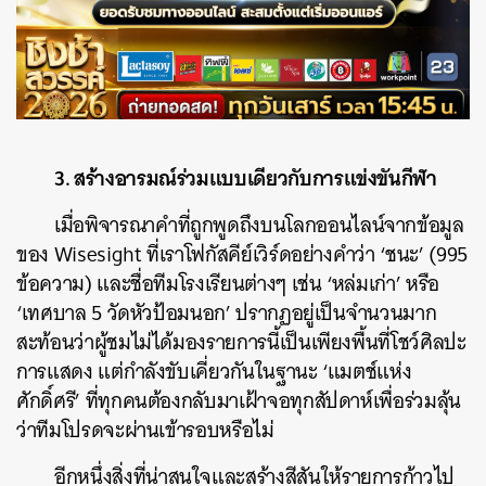
ค้นหา
SHARE
TWEET
LINE
EMAIL
3. สร้างอารมณ์ร่วมแบบเดียวกับการแข่งขันกีฬา
เมื่อพิจารณาคำที่ถูกพูดถึงบนโลกออนไลน์จากข้อมูล
ของ Wisesight ที่เราโฟกัสคีย์เวิร์ดอย่างคำว่า ‘ชนะ’ (995
ข้อความ) และชื่อทีมโรงเรียนต่างๆ เช่น ‘หล่มเก่า’ หรือ
‘เทศบาล 5 วัดหัวป้อมนอก’ ปรากฏอยู่เป็นจำนวนมาก
สะท้อนว่าผู้ชมไม่ได้มองรายการนี้เป็นเพียงพื้นที่โชว์ศิลปะ
การแสดง แต่กำลังขับเคี่ยวกันในฐานะ ‘แมตช์แห่ง
ศักดิ์ศรี’ ที่ทุกคนต้องกลับมาเฝ้าจอทุกสัปดาห์เพื่อร่วมลุ้น
ว่าทีมโปรดจะผ่านเข้ารอบหรือไม่
อีกหนึ่งสิ่งที่น่าสนใจและสร้างสีสันให้รายการก้าวไป