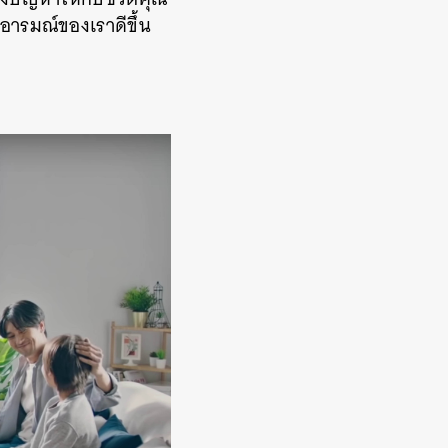
้อารมณ์ของเราดีขึ้น