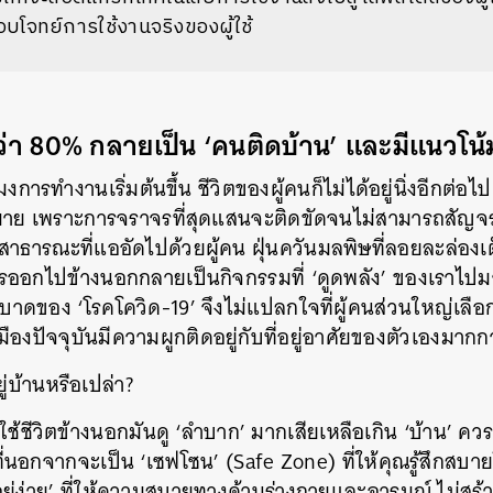
อบโจทย์การใช้งานจริงของผู้ใช้
่า 80% กลายเป็น ‘คนติดบ้าน’ และมีแนวโน้ม
วโมงการทำงานเริ่มต้นขึ้น ชีวิตของผู้คนก็ไม่ได้อยู่นิ่งอีกต่อไ
มาย เพราะการจราจรที่สุดแสนจะติดขัดจนไม่สามารถสัญ
สาธารณะที่แออัดไปด้วยผู้คน ฝุ่นควันมลพิษที่ลอยละล่องเ
รออกไปข้างนอกกลายเป็นกิจกรรมที่ ‘ดูดพลัง’ ของเราไปมาก
บาดของ ‘โรคโควิด-19’ จึงไม่แปลกใจที่ผู้คนส่วนใหญ่เลือกท
ืองปัจจุบันมีความผูกติดอยู่กับที่อยู่อาศัยของตัวเองมากก
ู่บ้านหรือเปล่า?
ช้ชีวิตข้างนอกมันดู ‘ลำบาก’ มากเสียเหลือเกิน ‘บ้าน’ ควรจ
นอกจากจะเป็น ‘เซฟโซน’ (Safe Zone) ที่ให้คุณรู้สึกสบายใจ
‘อยู่ง่าย’ ที่ให้ความสบายทางด้านร่างกายและอารมณ์ ไม่สร้