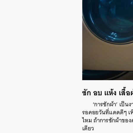
ซัก อบ แห้ง เสื้
‘การซักผ้า’ เป็น
รอคอยวันที่แดดดีๆ เพื่
ไหม ถ้าการซักผ้าของคุ
เดียว