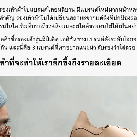
ุคที่รองเท้าผ้าใบแบรนด์ไทยผลิบาน มีแบรนด์ใหม่มากหน้า
่สำคัญ รองเท้าผ้าใบได้เปลี่ยนสถานะจากแค่สิ่งที่ปกป้องรอ
ารเป็นไอเท็มที่บอกถึงรสนิยมและสไตล์ของคนใส่ได้เป็นอย่า
่อคิวซื้อรองเท้ารุ่นลิมิเต็ด เอดิชันของแบรนด์ดังระดับโล
้กัน และนี่คือ 3 แบรนด์ที่เราอยากแนะนำ รับรองว่าใส่สวย
าที่จะทำให้เราลึกซึ้งถึงรายละเอียด