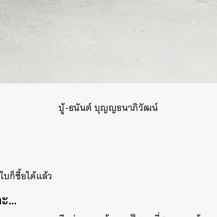
บู้-ธนันต์ บุญญธนาภิวัฒน์
ก็ซื้อได้แล้ว
าะ…