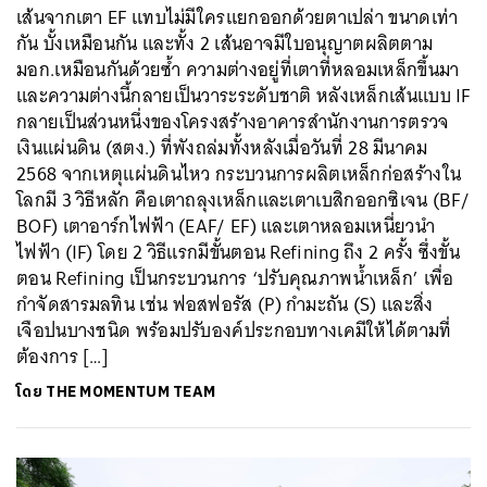
เส้นจากเตา EF แทบไม่มีใครแยกออกด้วยตาเปล่า ขนาดเท่า
กัน บั้งเหมือนกัน และทั้ง 2 เส้นอาจมีใบอนุญาตผลิตตาม
มอก.เหมือนกันด้วยซ้ำ ความต่างอยู่ที่เตาที่หลอมเหล็กขึ้นมา
และความต่างนี้กลายเป็นวาระระดับชาติ หลังเหล็กเส้นแบบ IF
กลายเป็นส่วนหนึ่งของโครงสร้างอาคารสำนักงานการตรวจ
เงินแผ่นดิน (สตง.) ที่พังถล่มทั้งหลังเมื่อวันที่ 28 มีนาคม
2568 จากเหตุแผ่นดินไหว กระบวนการผลิตเหล็กก่อสร้างใน
โลกมี 3 วิธีหลัก คือเตาถลุงเหล็กและเตาเบสิกออกซิเจน (BF/
BOF) เตาอาร์กไฟฟ้า (EAF/ EF) และเตาหลอมเหนี่ยวนำ
ไฟฟ้า (IF) โดย 2 วิธีแรกมีขั้นตอน Refining ถึง 2 ครั้ง ซึ่งขั้น
ตอน Refining เป็นกระบวนการ ‘ปรับคุณภาพน้ำเหล็ก’ เพื่อ
กำจัดสารมลทิน เช่น ฟอสฟอรัส (P) กำมะถัน (S) และสิ่ง
เจือปนบางชนิด พร้อมปรับองค์ประกอบทางเคมีให้ได้ตามที่
ต้องการ […]
โดย
THE MOMENTUM TEAM