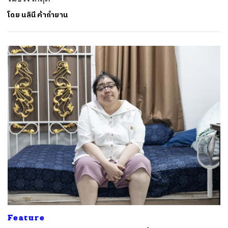
โดย
นลินี ค้ากำยาน
Feature