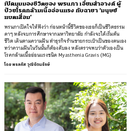
เปิดมุมมองชีวิตของ พรนภา เอี่ยมสำอางค์ ผู้
ป่วยโรคกล้ามเนื้ออ่อนแรง กับฉายา ‘มนุษย์
แบตเสื่อม’
พรนภาเปิดใจให้ฟังว่า ก่อนหน้านี้ชีวิตของเธอก็เป็นชีวิตธรรม
ดาๆ หลังจบการศึกษาจากมหาวิทยาลัย กำลังจะได้เริ่มต้น
ชีวิต เดินตามความฝัน ทำธุรกิจร้านขายกระเป๋าเป็นของตนเอง
ทว่าความฝันในวันนั้นก็ต้องดับลง หลังตรวจพบว่าตัวเองเป็น
โรคกล้ามเนื้ออ่อนแรงชนิด Myasthenia Gravis (MG)
โดย
พรลภัส วุฒิรัตนรักษ์