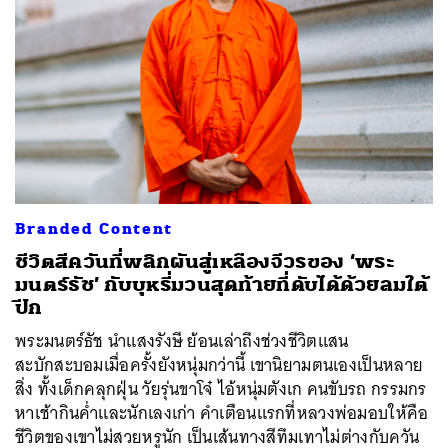
Branded Content
ชีวิตสีควันที่พลิกผันสู่เหลืองจีวรของ ‘พระ
มนตร์ธัช’ กับบุหรี่มวนสุดท้ายที่ดับได้ด้วยลมใต้
ปีก
พระมนตร์ธัช นำแสงรังษี ย้อนเล่าถึงช่วงชีวิตแสน
สะบักสะบอมเมื่อครั้งยังหนุ่มกว่านี้ เขานิยามตนเองเป็นหลาย
สิ่ง ทั้งเด็กคลุกฝุ่น วัยรุ่นขาโจ๋ ไอ้หนุ่มตังเก คนขับรถ กรรมกร
หาเช้ากินค่ำและนักเลงเก่า คำเตือนแรกที่หลวงพ่อมอบให้คือ
ชีวิตของเขาไม่สวยหรูนัก เป็นเส้นทางสีทึมเทาไม่ต่างกับควัน