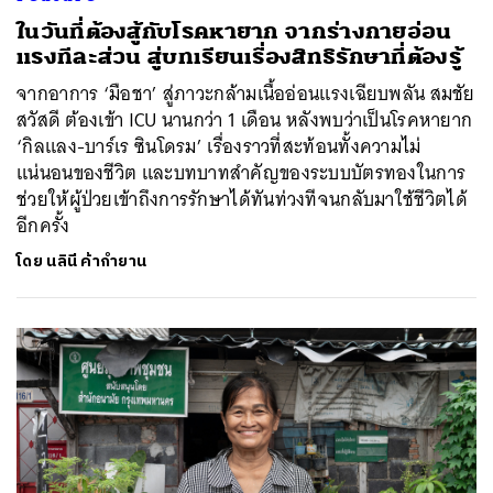
ในวันที่ต้องสู้กับโรคหายาก จากร่างกายอ่อน
แรงทีละส่วน สู่บทเรียนเรื่องสิทธิรักษาที่ต้องรู้
จากอาการ ‘มือชา’ สู่ภาวะกล้ามเนื้ออ่อนแรงเฉียบพลัน สมชัย
สวัสดี ต้องเข้า ICU นานกว่า 1 เดือน หลังพบว่าเป็นโรคหายาก
‘กิลแลง-บาร์เร ซินโดรม’ เรื่องราวที่สะท้อนทั้งความไม่
แน่นอนของชีวิต และบทบาทสำคัญของระบบบัตรทองในการ
ช่วยให้ผู้ป่วยเข้าถึงการรักษาได้ทันท่วงทีจนกลับมาใช้ชีวิตได้
อีกครั้ง
โดย
นลินี ค้ากำยาน