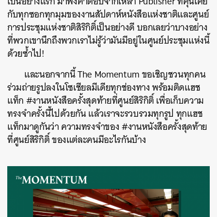
เป็นอย่างแรก มาฟังคำตอบจากเหล่า Publisher ที่คุ้นเคย
กับทุกซอกทุกมุมของงานสัปดาห์หนังสือแห่งชาติและศูนย์
การประชุมแห่งชาติสิริกิติ์เป็นอย่างดี บอกเลยว่าบางอย่าง
ที่พวกเขานึกถึงพวกเราไม่รู้ว่ามันมีอยู่ในศูนย์ประชุมแห่งนี้
ด้วยซ้ำไป!
และนอกจากนี้ The Momentum ขอเชิญชวนทุกคน
ร่วมถ่ายรูปลงในโซเชียลมีเดียทุกช่องทาง พร้อมติดแฮช
แท็ก #งานหนังสือครั้งสุดท้ายที่ศูนย์สิริกิติ์ เพื่อเก็บความ
ทรงจำครั้งนี้ไปด้วยกัน แล้วเราจะรวบรวมทุกรูป ทุกแฮช
แท็กมาดูกันว่า ความทรงจำของ #งานหนังสือครั้งสุดท้าย
ที่ศูนย์สิริกิติ์ ของแต่ละคนมีอะไรกันบ้าง