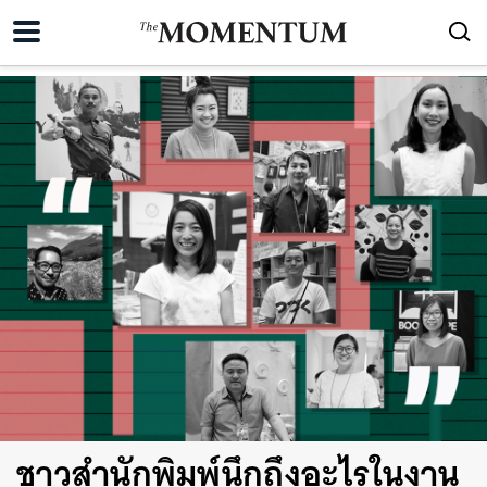
ชาวสำนักพิมพ์นึกถึงอะไรในงาน