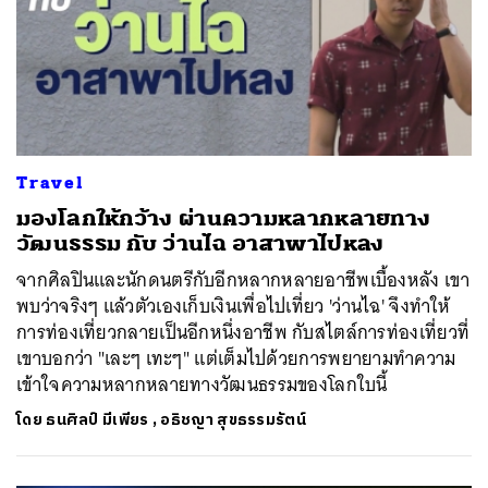
ค้นหา
SHARE
TWEET
LINE
EMAIL
Travel
มองโลกให้กว้าง ผ่านความหลากหลายทาง
วัฒนธรรม กับ ว่านไฉ อาสาพาไปหลง
จากศิลปินและนักดนตรีกับอีกหลากหลายอาชีพเบื้องหลัง เขา
พบว่าจริงๆ แล้วตัวเองเก็บเงินเพื่อไปเที่ยว 'ว่านไฉ' จึงทำให้
การท่องเที่ยวกลายเป็นอีกหนึ่งอาชีพ กับสไตล์การท่องเที่ยวที่
เขาบอกว่า "เละๆ เทะๆ" แต่เต็มไปด้วยการพยายามทำความ
เข้าใจความหลากหลายทางวัฒนธรรมของโลกใบนี้
โดย
ธนศิลป์ มีเพียร
,
อธิชญา สุขธรรมรัตน์