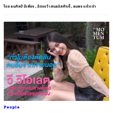
โดย
ธนศิลป์ มีเพียร
,
ฉัตรรวี เสนธนิสศักดิ์
,
ธนพร แก้วเต่า
People