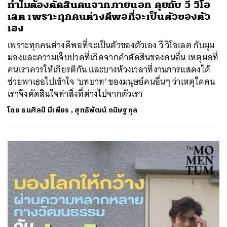
ทำไมต้องตัดสินคนจากภายนอก คุยกับ วี วิโอ
เลต เพราะทุกคนต่างดีพอที่จะเป็นตัวของตัว
เอง
เพราะทุกคนต่างดีพอที่จะเป็นตัวของตัวเอง วี วิโอเลต กับมุม
มองและความเจ็บปวดที่เกิดจากคำตัดสินของคนอื่น เหตุผลที่
คนเราควรให้เกียรติกัน และบางห้วงเวลาที่งานการแสดงได้
ช่วยพาเธอไปเข้าใจ 'บทบาท' ของมนุษย์คนอื่นๆ ว่าเหตุใดคน
เราจึงตัดสินใจทำสิ่งที่ต่างไปจากตัวเรา
โดย
ธนศิลป์ มีเพียร
,
สุทธิพัฒน์ กนิษฐกุล