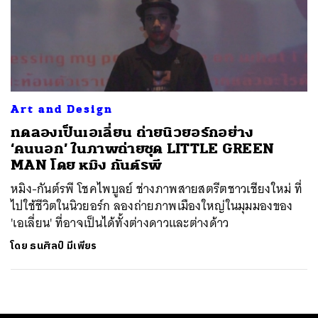
Art and Design
ทดลองเป็นเอเลี่ยน ถ่ายนิวยอร์กอย่าง
‘คนนอก’ ในภาพถ่ายชุด LITTLE GREEN
MAN โดย หมิง กันต์รพี
หมิง-กันต์รพี โชคไพบูลย์ ช่างภาพสายสตรีตชาวเชียงใหม่ ที่
ไปใช้ชีวิตในนิวยอร์ก ลองถ่ายภาพเมืองใหญ่ในมุมมองของ
'เอเลี่ยน' ที่อาจเป็นได้ทั้งต่างดาวและต่างด้าว
โดย
ธนศิลป์ มีเพียร