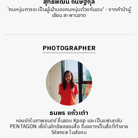
สุทธิพัฒน์ กนิษฐกุล
ค้นหา
'คนหนุ่มควรจะเป็นผู้เฝ้ามองคนหนุ่มด้วยกันเอง' - จากคำนำผู้
SHARE
TWEET
LINE
EMAIL
เขียน สะพานขาด
PHOTOGRAPHER
ธนพร แก้วเต่า
หลงรักในภาพยนตร์ ชื่นชอบ Kpop และเป็นแฟนคลับ
PENTAGON เชื่อในอิทธิพลของสื่อ จึงอยากเป็นสื่อที่ทำลาย
Silence ในสังคม