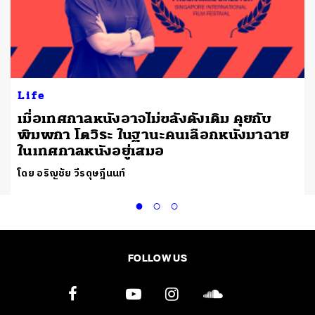
Life
​เมื่อเทศกาลหนังอาจไม่ขลังดังเดิม คุยกับ
พิมพกา โตวิระ ในฐานะคนเลือกหนังมาฉาย
ในเทศกาลหนังอยู่เสมอ
โดย อริญชัย วีรดุษฎีนนท์
FOLLOW US