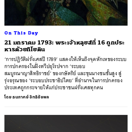
On This Day
21 มกราคม 1793: พระเจ้าหลุยส์ที่ 16 ถูกประ
หารด้วยกิโยติน
‘การปฏิวัติฝรั่งเศสปี 1789’ แสดงให้เห็นถึงจุดหักเหของระบบ
การปกครองในฝั่งทวีปยุโรปจาก ‘ระบอบ
สมบูรณาญาสิทธิราชย์’ ของกษัตริย์ และขุนนางชนชั้นสูง สู่
รุ่งอรุณของ ‘ระบอบประชาธิปไตย’ ที่อำนาจในการปกครอง
ประเทศถูกกระจายให้แก่ประชาชนฝรั่งเศสทุกคน
โดย
ธนภาคย์ อิทธิชัยพล