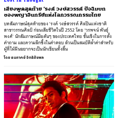
Lost in Thought
เสียงพูดสุดท้าย ’รงค์ วงษ์สวรรค์ ปัจฉิมบท
ของพญาอินทรีย์แห่งโลกวรรณกรรมไทย
บทสัมภาษณ์สุดท้ายของ ’รงค์ วงษ์สวรรค์ ศิลปินแห่งชาติ
สาขาวรรณศิลป์ ก่อนเสียชีวิตในปี 2552 โดย ‘วรพจน์ พันธ์ุ
พงศ์’ นักสัมภาษณ์มือต้นๆ ของประเทศไทย ชั้นเชิงในการตั้ง
คำถาม และความลึกซึ้งในคำตอบ ล้วนเป็นสมบัติล้ำค่าสำหรับ
ผู้ที่ใฝ่ฝันอยากจะเป็นนักเขียนทั้งสิ้น
โดย
ธนภาคย์ อิทธิชัยพล