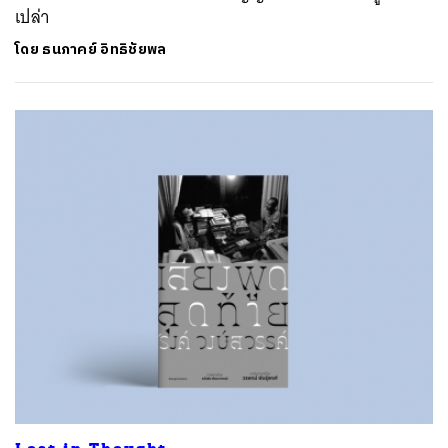
เปล่า
โดย
ธนภาคย์ อิทธิชัยพล