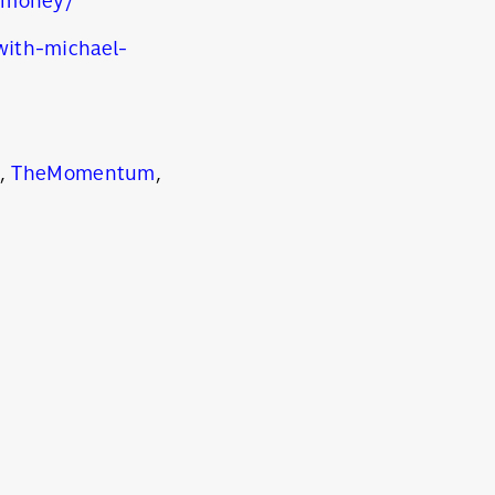
d-money/
with-michael-
,
TheMomentum
,