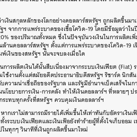
ว่าเงินสกุลหลักของโลกอย่างดอลลาร์สหรัฐฯ ถูกผลิตขึ้นมา
ฐฯ จากการแพร่ระบาดของเชื้อโควิด-19 โดยมีข้อมูลว่าในป
 20% ของปริมาณทั้งหมด ซึ่งในปัจจุบันวงเงินในการผลิตเพ
่นล้านดอลลาร์สหรัฐฯ ตั้งแต่การแพร่ระบาดของโควิด-19 เริ่
พ์เงินของสหรัฐฯ นั้นจะจบลงเมื่อใด
ในการผลิตเงินได้นั้นสืบเนื่องมาจากระบบเงินเฟียต (Fiat)
ริ่มใช้งานตั้งแต่สมัยอดีตประธานาธิบดีสหรัฐฯ ริชาร์ด นิกสั
อยู่กับความน่าเชื่อถือของรัฐบาล และรัฐมีอำนาจเบ็ดเสร็จใ
านนโยบายการเงิน-การคลัง ทำให้เงินดอลลาร์ฯ ที่หลายๆ ป
กระทบทุกครั้งที่สหรัฐฯ ควบคุมเงินดอลลาร์ฯ
หากเราไม่สามารถมีรายได้เพิ่มขึ้นให้เท่าทันกับอัตราเงินเฟ
ทั้งระบบเงินเฟียตและเงินเฟ้อยังทำร้ายผู้ที่ตั้งใจเก็บออ
ในทุกๆ วินาทีที่เงินถูกผลิตขึ้นมาใหม่