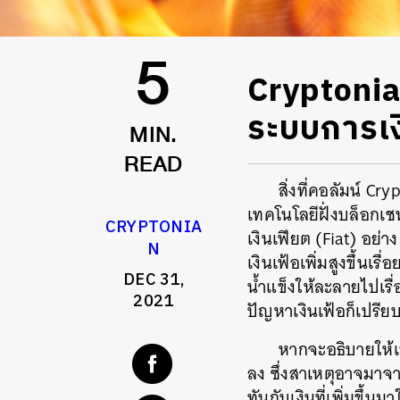
Cryptonia
5
ระบบการเงิ
MIN.
READ
สิ่งที่คอลัมน์ C
เทคโนโลยีฝั่งบล็อกเช
CRYPTONIA
เงินเฟียต (Fiat) อย่า
N
เงินเฟ้อเพิ่มสูงขึ้นเร
DEC 31,
น้ำแข็งให้ละลายไปเรื่
2021
ปัญหาเงินเฟ้อก็เปรียบ
หากจะอธิบายให้เข
ลง ซึ่งสาเหตุอาจมาจา
ทันกับเงินที่เพิ่มขึ้