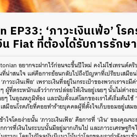
n EP33: ‘ภาวะเงินเฟ้อ’ โรค
น Fiat ที่ต้องได้รับการรักษา
ryptonian อยากจะฝากไว้ก่อนจะขึ้นปีใหม่ คงไม่ใช่เทรนด์คริ
นที่น่าสนใจ แต่คือการย้อนกลับไปถึงปัญหาที่เปรียบเสมือน
ง ‘ภาวะเงินเฟ้อ’ เพราะเงินที่อยู่ในกระเป๋าของพวกเราจะมี
ื่อยๆ ผู้ที่ตระหนักแล้วว่าการปล่อยให้เงินอยู่เฉยๆ นั้นไม่ต
อยๆ ในอุณหภูมิห้อง และนับตั้งแต่โลกของเราได้เริ่มต้นใช้ 
เสมือนโรคภัยที่คอยทำร้ายบุคคลผู้ที่ตั้งใจเก็บออมอยู่เสม
้าใจโดยง่ายนั้น ‘ภาวะเงินเฟ้อ’ คือการที่ ‘เงิน’ ของคุณจ
กการที่เงินในระบบนั้นมีอยู่มากเกินไป และภาวะเศรษฐกิจ
นมาในระบบ โดยในปัจจุบันมีแนวโน้มว่าโลกของเรากำลังจะเข้า