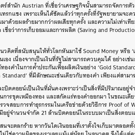
์สำนัก Austrian ที่เชื่อว่าเศรษฐกิจนั้นสามารถจัดการตัวเอ
าแทรกแซง เพราะเห็นได้ชัดแล้วว่าทุกครั้งที่รัฐพยายามจะ
าด้วยผลร้ายมากกว่าผลเสียทุกครั้ง และความไม่เท่าเทียม
n เชื่อว่าการเก็บออมและการผลิต (Saving and Production
แนวคิดที่สนับสนุนให้ทั่วโลกหันมาใช้ Sound Money หรือ ‘เงินท
ันเอง เนื่องจากเป็นเงินที่รัฐไม่สามารถควบคุมได้ อย่างเช
ใช้ทองคำในการค้ำประกันเพื่อผลิตเงินอย่าง ‘Gold Stand
in Standard’ ที่มีลักษณะเช่นเดียวกับทองคำ เพียงแต่สาม
บิตคอยน์เป็นเงินที่มั่นคงเพราะว่าเป็นสิ่งที่มีปริมาณอยู่
ในการขุดเหมืองทอง และสกัดแร่ทองคำออกมา ในขณะเดียวก
รวจสอบการทำธุรกรรมในเครือข่ายด้วยวิธีการ Proof of 
์ที่มีอยู่จำนวนจำกัด 21 ล้านบิตคอยน์ในระบบมาเป็นสิ่งตอ
ุดแสนจะตลกร้าย หากวันใดเงินออมที่เราตั้งใจเก็บมาตลอดทั้งช
นหา
ไม่ใช่ความผิดของเราเลยแม้แต่น้อย ในอนาคต จึงได้แต่ค