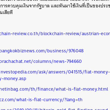
SHARE
TWEET
LINE
EMAIL
รควบคุมเงินจากรัฐบาล และหันมาใช้เงินที่เป็นของประ
นเสียที
kchain-review.co.th/blockchain-review/austrian-ec
bangkokbiznews.com/business/976048
prachachat.net/columns/news-794660
investopedia.com/ask/answers/041515/fiat-money
ty-money.asp
netinbag.com/th/finance/what-is-fiat-money.html
cz.com/what-is-fiat-currency/?lang=th