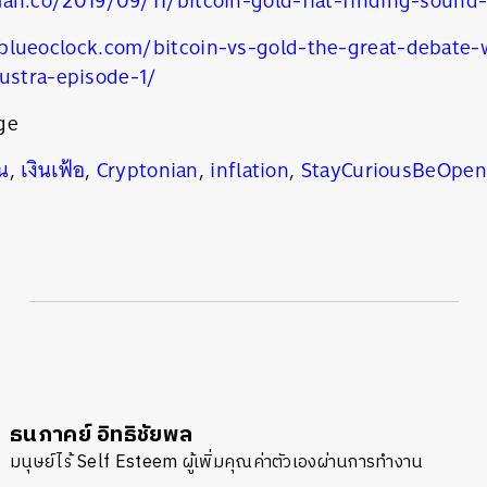
man.co/2019/09/11/bitcoin-gold-fiat-finding-soun
blueoclock.com/bitcoin-vs-gold-the-great-debate-
iustra-episode-1/
ge
น
,
เงินเฟ้อ
,
Cryptonian
,
inflation
,
StayCuriousBeOpen
ธนภาคย์ อิทธิชัยพล
มนุษย์ไร้ Self Esteem ผู้เพิ่มคุณค่าตัวเองผ่านการทำงาน