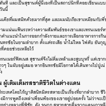
นที และเป็นสุชานต์ผู้นี้เองที่เป็นสถาปนิกที่คอยเขียนแบบส
SHARE
TWEET
LINE
EMAIL
ันนี้
นเดียที่ผมสนิทด้วยมากที่สุด และผมนับถือเขาเหมือนกับพี
ความแน่นแฟ้นระหว่างความสัมพันธ์ของเขาและเทรนเนอร์ห
กคำแนะนำในการออกกำลังกายและการเลือกอาหารการกิน เข
ินทรชัยในยามลำบาก ตั้งแต่รถเสีย น้ำไม่ไหล ไฟดับ ยันก
ที่คอยช่วยเหลือไว้
รนเนอร์ฟิตเนส สุชานต์จึงไม่ดิ่มเหล้าและสูบบุหรี่ แต่เขากล
บสาวๆ ในผับอยู่เสมอ หากอินทรชัยมีโอกาสได้เดินทางไปปูเน
้ง
ผู้เติมเต็มรสชาติชีวิตในต่างแดน
ประเทศโดยไร้ญาติสนิทมิตรสหายเป็นเรื่องที่ยากลำบาก ชี
ึงมีการพูดถึงเหล่าเพื่อนพ้องของเขาอยู่บ่อยครั้ง ไม่ว่าจ
อย่างหลวงพี่พิชัย, คัง จุนกุก สหายสายดื่มจากแดนเกาหลี, 