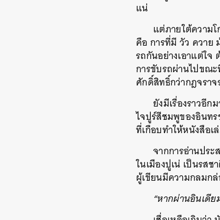
แน่
แต่ภายใต้ความโก
คือ การที่มี วัว ควา
รถกันอย่างเอาแต่ใจ ต
การขับรถผ่านไปขณะที่วั
ศักดิ์สิทธิ์กว่ากฎจราจ
ยังมีเรื่องราวอีก
ไจปูร์สีชมพูของอินท
ที่เกือบทำให้หนังสือเล
จากการอ่านประส
ในเมืองปูเน่ เป็นรสช
ผู้เขียนมีความกลมกล
“หากผ่านอินเดียมา
เชื่อเหลือเกินว่า 