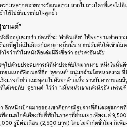
งความหลากหลายทางวัฒนธรรม หากไปถามใครที่เคยไปอินเ
เข้าไส้ไปยันประทับใจสุดขั้ว
สุชานต์”
งสืออยู่เสมอว่า ก่อนที่จะ ‘ด่าอินเดีย’ ให้พยายามทำความ
่อนที่ดูไม่เป็นมิตรกับคนต่างถิ่นนั้น หากปรับตัวให้เข้าก
ข้าใจว่าทำไมหนังสือเล่มนี้ถึงชื่อว่า
อย่าด่าอินเดีย
จุไปด้วยประสบการณ์ที่น่าประทับใจมากมาย หนึ่งในนั้นคื
บเทรนเนอร์ฟิตเนสที่ชื่อ ‘สุชานต์’ หนุ่มกล้ามโตหนวดงาม ท
แข็งแรงกำยำ และอุดมไปด้วยกล้ามเนื้อ ราวกับดาราบอลลีวู
่ได้เจอกับ ‘สุชานต์’ ไว้ว่า
“เห็นหน้าเขาแล้วนึกถึง เฟรดดี 
ว่า อีกหนึ่งเป้าหมายของเขาคือการมีรูปร่างที่ดีและสุขภาพ
ฟิตเนสใกล้เคียงกับที่พักในราคาที่ย่อมเยาเพียงแค่ 9,500 
,000 รูปีต่อเดือน (2,500 บาท) โดยไม่จำกัดชั่วโมง ก็เพีย
นหา