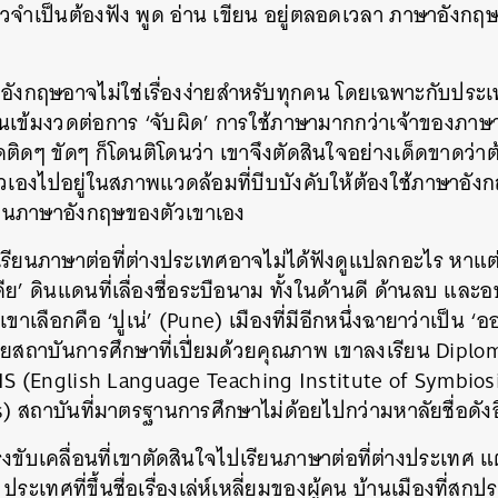
กข่าวจำเป็นต้องฟัง พูด อ่าน เขียน อยู่ตลอดเวลา ภาษาอังก
อังกฤษอาจไม่ใช่เรื่องง่ายสำหรับทุกคน โดยเฉพาะกับประเท
้คนเข้มงวดต่อการ ‘จับผิด’ การใช้ภาษามากกว่าเจ้าของภาษ
พูดติดๆ ขัดๆ ก็โดนติโดนว่า เขาจึงตัดสินใจอย่างเด็ดขาดว่
ัวเองไปอยู่ในสภาพแวดล้อมที่บีบบังคับให้ต้องใช้ภาษาอังกฤ
นภาษาอังกฤษของตัวเขาเอง
รียนภาษาต่อที่ต่างประเทศอาจไม่ได้ฟังดูแปลกอะไร หา
ดีย’ ดินแดนที่เลื่องชื่อระบือนาม ทั้งในด้านดี ด้านลบ แล
่เขาเลือกคือ ‘ปูเน่’ (Pune) เมืองที่มีอีกหนึ่งฉายาว่าเป็น
ยสถาบันการศึกษาที่เปี่ยมด้วยคุณภาพ เขาลงเรียน Dipl
S (English Language Teaching Institute of Symbiosi
 สถาบันที่มาตรฐานการศึกษาไม่ด้อยไปกว่ามหาลัยชื่อดังอื
ขับเคลื่อนที่เขาตัดสินใจไปเรียนภาษาต่อที่ต่างประเทศ แต่
ประเทศที่ขึ้นชื่อเรื่องเล่ห์เหลี่ยมของผู้คน บ้านเมืองที่สก