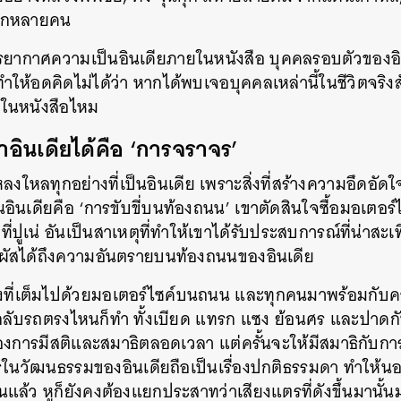
ะอีกหลายคน
ากาศความเป็นอินเดียภายในหนังสือ บุคคลรอบตัวของอินทร
นทำให้อดคิดไม่ได้ว่า หากได้พบเจอบุคคลเหล่านี้ในชีวิตจริง
นในหนังสือไหม
ด่าอินเดียได้คือ ‘การจราจร’
ลงใหลทุกอย่างที่เป็นอินเดีย เพราะสิ่งที่สร้างความอึดอัดใจ
อินเดียคือ ‘การขับขี่บนท้องถนน’ เขาตัดสินใจซื้อมอเตอร์
ี่ปูเน่ อันเป็นสาเหตุที่ทำให้เขาได้รับประสบการณ์ที่น่าสะเท
สัมผัสได้ถึงความอันตรายบนท้องถนนของอินเดีย
มืองที่เต็มไปด้วยมอเตอร์ไซค์บนถนน และทุกคนมาพร้อมกั
 กลับรถตรงไหนก็ทำ ทั้งเบียด แทรก แซง ย้อนศร และปาดก
ร้องการมีสติและสมาธิตลอดเวลา แต่ครั้นจะให้มีสมาธิกับการขับ
นวัฒนธรรมของอินเดียถือเป็นเรื่องปกติธรรมดา ทำให้น
แล้ว หูก็ยังคงต้องแยกประสาทว่าเสียงแตรที่ดังขึ้นมานั