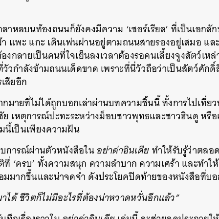
ลาหลบนท้องถนนก็ยังคงมีความ ‘เซอร์เรียล’ ที่เป็นเอกลัก
ย ม้า แพะ แกะ เดินเพ่นผ่านอยู่ตามถนนสายรองอยู่เสมอ และท
้องกลายเป็นคนที่ใจเย็นลงเวลาต้องรอคนเลี้ยงจูงสัตว์เหล่า
วกำลังข้ามถนนเด็ดขาด เพราะที่นี่วัวถือว่าเป็นสัตว์ศักดิ์สิ
รเสียอีก
มากมายที่ไม่ได้ถูกบอกเล่าผ่านบทความชิ้นนี้ ทั้งการไปเที่ยว
รชัย เหตุการณ์ปะทะระหว่างม็อบชาวพุทธและชาวฮินดู หรือ
่มนี้เป็นเพียงความฝัน
บการณ์ผ่านตัวหนังสือใน
อย่าด่าอินเดีย
ทำให้รับรู้ว่าตลอ
าติที่ ‘ครบ’ ทั้งความสนุก ความลำบาก ความเศร้า และทำให้
่อมมากขึ้นและน่าจดจำ ดังประโยคปิดท้ายของหนังสือที่บอ
ได้ ชีวิตก็ไม่มีอะไรที่ต้องน่าหวาดหวั่นอีกแล้ว”
บันทึกเรื่องราวใน
อย่าด่าอินเดีย
เล่มนี้ จะช่วยจุดประกาย