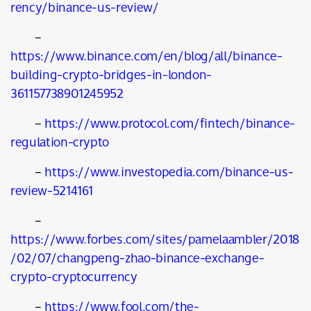
rency/binance-us-review/
–
https://www.binance.com/en/blog/all/binance-
building-crypto-bridges-in-london-
361157738901245952
ค้นหา
SHARE
TWEET
LINE
EMAIL
–
https://www.protocol.com/fintech/binance-
regulation-crypto
–
https://www.investopedia.com/binance-us-
review-5214161
–
https://www.forbes.com/sites/pamelaambler/2018
/02/07/changpeng-zhao-binance-exchange-
crypto-cryptocurrency
–
https://www.fool.com/the-