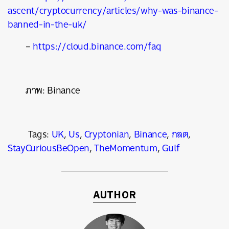
ascent/cryptocurrency/articles/why-was-binance-
banned-in-the-uk/
–
https://cloud.binance.com/faq
ภาพ: Binance
Tags:
UK
,
Us
,
Cryptonian
,
Binance
,
กลต
,
StayCuriousBeOpen
,
TheMomentum
,
Gulf
AUTHOR