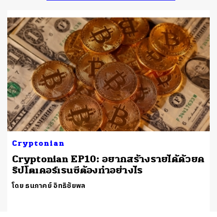
Cryptonian
Cryptonian EP10: อยากสร้างรายได้ด้วยค
ริปโตเคอร์เรนซีต้องทำอย่างไร
โดย ธนภาคย์ อิทธิชัยพล