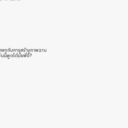
้สึกตลกกับการสร้างภาพฉาบ
พูดได้มั้ยพี่จี้?