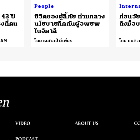
People
Intern
 43 ปี
ชีวิตของผู้ลี้ภัย ท่ามกลาง
ก่อนวัย
งที่คน
นโยบายกีดกันผู้อพยพ
ถึงม็อ
ในอิตาลี
EAM
โดย ธนศิลป์ มีเพียร
โดย ธนศิลป
en
VIDEO
ABOUT US
C
PODCAST