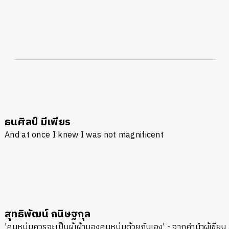
ธนศิลป์ มีเพียร
And at once I knew I was not magnificent
นหา
SHARE
TWEET
LINE
EMAIL
สุทธิพัฒน์ กนิษฐกุล
'คนหนุ่มควรจะเป็นผู้เฝ้ามองคนหนุ่มด้วยกันเอง' - จากคำนำผู้เขี