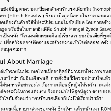
เดียยังมีปัญหาความเกลียดกลัวคนรักเพศเดียวกัน
(homoph
ลยา
(Hitesh Kewalya)
จึงมองถึงกุศโลบายในการกล่อม
เดียวกันด้วยวิธีที่ประนีประนอมไม่ยัดเยียด
โดยการสร้า
iage
หรือชื่อในภาษาฮินดีคือ
Shubh Mangal Zyada Saav
่าเป็นหนัง
“โรแมนติกคอเมดีเกย์เรื่องแรกของอินเดียที่พู
น
”
เพื่อหวังลดการตีตราและสร้างความเข้าใจต่อครอบครัว
พลต่อบุคคลมาก
ful About Marriage
้ได้เข้าฉายในประเทศไทยเมื่ออาทิตย์ที่ผ่านมาที่โรงภาพยนต
วลาใกล้ๆ
กับอินเดียพอดี
การตั้งชื่อก็มีความน่าสนใจแล้ว
นี้ต้องการสื่อสารอะไร
ต้องการเตือนผู้หญิงให้ระวังการแต่
ราต้องระวังในการแต่งงาน
จึงลองน่าไปพิสูจน์ดูว่า
สารของหน
้าใจกับสังคมว่า
“
คนรักเพศเดียวกันไม่ใช่เรื่องน่ากลัว
”
เปิดเผยเนื้อหาบางส่วนของหนัง
ซึ่งจริงๆ
แล้วหนังแนว
ROM
นหา