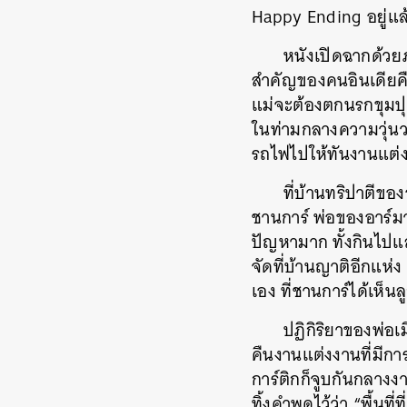
Happy Ending
อยู่แล
หนังเปิดฉากด้วย
สำคัญของคนอินเดียค
แม่จะต้องตกนรกขุมป
ในท่ามกลางความวุ่น
รถไฟไปให้ทันงานแต่
ที่บ้านทริปาตีขอ
ชานการ์
พ่อของอาร์มา
ปัญหามาก
ทั้งกินไปแ
จัดที่บ้านญาติอีกแห่ง
เอง
ที่ชานการ์ได้เห็
ปฏิกิริยาของพ่อเม
คืนงานแต่งงานที่มีกา
การ์ติกก็จูบกันกลางงา
ทิ้งคำพูดไว้ว่า
“
พื้นที