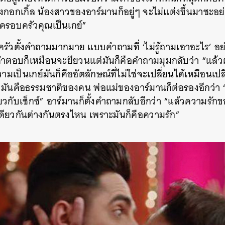
งกอกเกิ้ล
น้องสาวของอาร์มานก็อยู่ๆ
จะไม่แต่งขึ้นมาซะอย่
องครอบครัวคุณเป็นเกย์
”
ครัวตั้งคำถามมากมาย
แบบคำถามที่
‘ไม่รู้ถามเอาอะไร
’
อย
ำตอบก็เหมือนจะยียวนแต่มันก็คือคำถามมุมกลับว่า
“
แล้ว
มเป็นเกย์มันก็คืออัตลักษณ์ที่ไม่ใช่จะเปลี่ยนได้เหมือนเป
มันคือธรรมชาติของคน
พ่อแม่ของอาร์มานก็ต่อรองอีกว่า
ยวกับเซ็กซ์
”
อาร์มานก็ตั้งคำถามกลับอีกว่า
“
แล้วความรักขอ
ดียวกันต่างกันตรงไหน
เพราะมันก็คือความรัก
”