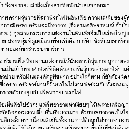
้ว
จึงอยากจะเล่าถึงเรื่องสารที่หนังนำเสนอออกมา
SHARE
TWEET
LINE
EMAIL
ภาพความวุ่นวายที่สถานีรถไฟในอินเดีย
ความเร่งรีบของผู
ือการมีครอบครัวและมีทายาท
(
ซึ่งตามคติพราหมณ์
ถ้าบ้
ุตตะ
)
อุตสาหกรรมการแต่งงานในอินเดียจึงเป็นเรื่องใหญ่
วาย
สองหนุ่มที่ดูเหมือนเพื่อนรักคือ
การ์ติก
ซิงห์และอาร์ม
งงานของน้องสาวของอาร์มาน
งอาร์มานที่เตรียมงานแต่งงานให้น้องสาวก็วุ่นวาย
ถูกเกษตร
นเป็นนักวิทยาศาสตร์ที่คิดค้นสายพันธุ์กะหล่ำดอกสีดำ
แต
ล้วป่วย
หรือมีแมลงศัตรูพืชมาก
อย่างไรก็ตาม
ก็ยังต้องจั
ซึ่งครอบครัวอาร์มานก็ขึ้นรถไฟไปงานต่อร่วมกับทั้งสองหนุ
นลูกชายตัวเองจูบกับเพื่อนชายบนรถไฟ
ื่อเห็นคือไปอ้วก
!
แต่ก็พยายามทำเงียบๆ
ไว้เพราะเครือญาต
รจัดกิจกรรมงานเลี้ยงรื่นเริงมากมาย
ด้วยบรรยากาศเป็นใจ
นอีกครั้ง
คราวนี้คนเห็นกันทั้งงาน
การ์ติกถูกไล่ออกจากงา
่ที่ต่อสู้เพื่อให้ได้การยอมรับความรักของเราที่หนักที่สุดก็คื