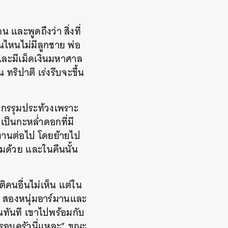
้คน
และพูดถึงว่า
สิ่งที่
านไหนไม่มีลูกชาย
พ่อ
และมีเม็ดเงินมหาศาล
าน
ทริปาตี
เร่งรีบจะขึ้น
กรรุมประท้วงเพราะ
่เป็นกะหล่ำดอกที่มี
ดงานต่อไป
โดยย้ายไป
่มด้วย
และในคืนนั้น
ิคนอื่นไม่เห็น
แต่ใน
สองหนุ่มอาร์มานและ
นทันที
เขาไปพร้อมกับ
อครอบครัวนี่แหละ
”
ขณะ