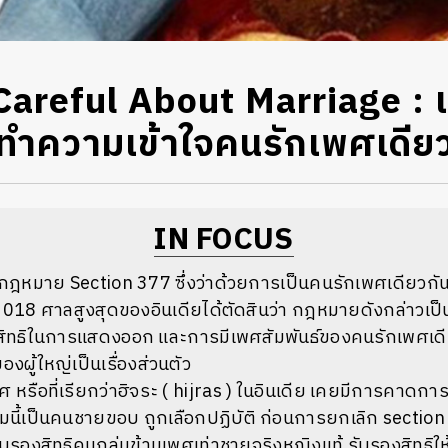
areful About Marriage : เม
่อทำความเข้าใจคนรักเพศเดีย
IN FOCUS
มีกฎหมาย
Section 377
ซึ่งว่าด้วยการเป็นคนรักเพศเดียว
 2018
ศาลสูงสุดของอินเดียได้ตัดสินว่า
กฎหมายดังกล่าวเป็น
ดสิทธิในการแสดงออก
และการมีเพศสัมพันธ์ของคนรักเพศเด
งผู้ใหญ่เป็นเรื่องส่วนตัว
พศ
หรือที่เรียกว่าฮิจระ
( hijras )
ในอินเดีย
เคยมีการคาดการณ
ุ่มนี้เป็นคนชายขอบ
ถูกเลือกปฏิบัติ
ก่อนการยกเลิก
section
รับรองสิทธิคนกลุ่มข้ามเพศเท่าชายจริงหญิงแท้
รับรองสิทธิให