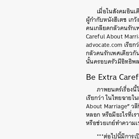
เมื่อในสังคมอิน
ผู้กำกับหนัง
ฮีเตช
เกวั
คนเกลียดกลัวคนรักเพศ
Careful About Marr
advocate.com
เรียกว
กลัวคนรักเพศเดียวกั
นั้นครอบครัวมีอิทธิ
Be Extra Care
ภาพยนตร์เรื่องนี
เรียกว่า
ในไทยฉายในเ
”
About Marriage
วลี
หลอก
หรือมีอะไรที่เ
หรือช่วยเกย์ทำความเข
***
ต่อไปนี้มีการ
ค้