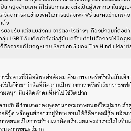
เป็นหญิงข้ามเพศ
ก็ได้รับการแต่งตั้งเป็นผู้พิพากษาในรัฐเ
ห้สวัสดิการคนข้ามเพศในการแปลงเพศฟรี
และคนข้ามเพศจะม
กตั้ง
ารยอมรับ
แต่ขนบสังคม
จารีตอะไรต่างๆ
ก็ยังมีกลุ่มที่ต่อต
่กลุ่ม
LGBT
อินเดียกำลังต่อสู้ขับเคลื่อนต่อไปคือการให้มี
่งก็คือการแก้ไขกฎหมาย
Section 5
ของ
The Hindu Marri
การสื่อสารที่มีอิทธิพลต่อสังคม
คือภาพยนตร์หรือสื่อบันเทิง
ับได้ง่ายกว่าสื่อที่มีความเป็นทางการ
หรือที่เรียกว่าซอฟ
วามสนุก
มีแง่คิดคำคมที่นำไปใช้ติดปาก
ราทราบกับดีว่าขนาดของอุตสาหกรรมภาพยนตร์ใหญ่มาก
ถ้า
ลลีวู้ด
หรือศูนย์กลางอยู่ที่ทางตอนใต้ก็คือกอลลีวู้ด
ผลิตภ
่อภาพยนตร์ในการสร้างแนวคิดหรือเผยแพร่สารอะไรในอินเ
ชอบดูภาพยนตร์มาก