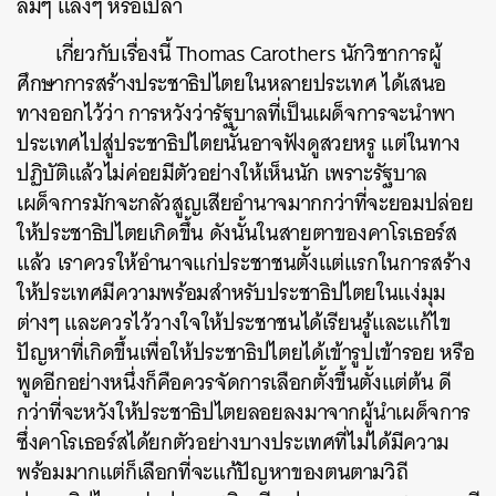
ลมๆ แล้งๆ หรือเปล่า
เกี่ยวกับเรื่องนี้ Thomas Carothers นักวิชาการผู้
ศึกษาการสร้างประชาธิปไตยในหลายประเทศ ได้เสนอ
ทางออกไว้ว่า การหวังว่ารัฐบาลที่เป็นเผด็จการจะนำพา
ประเทศไปสู่ประชาธิปไตยนั้นอาจฟังดูสวยหรู แต่ในทาง
ปฏิบัติแล้วไม่ค่อยมีตัวอย่างให้เห็นนัก เพราะรัฐบาล
เผด็จการมักจะกลัวสูญเสียอำนาจมากกว่าที่จะยอมปล่อย
ให้ประชาธิปไตยเกิดขึ้น ดังนั้นในสายตาของคาโรเธอร์ส
แล้ว เราควรให้อำนาจแก่ประชาชนตั้งแต่แรกในการสร้าง
ให้ประเทศมีความพร้อมสำหรับประชาธิปไตยในแง่มุม
ต่างๆ และควรไว้วางใจให้ประชาชนได้เรียนรู้และแก้ไข
ปัญหาที่เกิดขึ้นเพื่อให้ประชาธิปไตยได้เข้ารูปเข้ารอย หรือ
พูดอีกอย่างหนึ่งก็คือควรจัดการเลือกตั้งขึ้นตั้งแต่ต้น ดี
กว่าที่จะหวังให้ประชาธิปไตยลอยลงมาจากผู้นำเผด็จการ
ซึ่งคาโรเธอร์สได้ยกตัวอย่างบางประเทศที่ไม่ได้มีความ
พร้อมมากแต่ก็เลือกที่จะแก้ปัญหาของตนตามวิถี