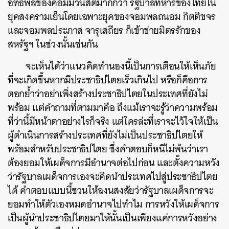
อิทธิพลของคอมมิวนิสต์มากกว่า รัฐบาลทหารของไทยใน
ยุคสงครามเย็นโดยเฉพาะยุคของจอมพลถนอม กิตติขจร
และจอมพลประภาส จารุเสถียร ก็เข้าข่ายมิตรรักของ
ค้นหา
สหรัฐฯ ในช่วงนั้นเช่นกัน
SHARE
TWEET
LINE
EMAIL
จะเห็นได้ว่าแนวคิดทำนองนี้เป็นการเตือนให้เห็นภัย
ที่จะเกิดขึ้นหากมีประชาธิปไตยเร็วเกินไป หรือก็คือการ
ตอกย้ำว่าอย่าเพิ่งสร้างประชาธิปไตยในประเทศที่ยังไม่
พร้อม แต่คำถามที่ตามมาคือ ถึงแม้เราจะรู้ว่าความพร้อม
ที่ว่านี้มีหน้าตาอย่างไรก็จริง แต่ใครล่ะที่เราจะไว้ใจให้เป็น
ผู้ดำเนินการสร้างประเทศที่ยังไม่เป็นประชาธิปไตยให้
พร้อมสำหรับประชาธิปไตย ซึ่งคำตอบก็หนีไม่พ้นว่าเรา
ต้องยอมให้เผด็จการมีอำนาจต่อไปก่อน และตั้งความหวัง
ว่ารัฐบาลเผด็จการเองจะคิดนำประเทศไปสู่ประชาธิปไตย
ได้ คำตอบแบบนี้ชวนให้ฉงนสงสัยว่ารัฐบาลเผด็จการจะ
ยอมทำให้ตัวเองหมดอำนาจไปทำไม การหวังให้เผด็จการ
เป็นผู้นำประชาธิปไตยมาให้นั้นเป็นเพียงแค่การหวังอย่าง