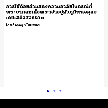
การใช้ถ้อยคำแสดงความอาลัยในกรณีที่
พระบาทสมเด็จพระเจ้าอยู่หัวภูมิพลอดุลย
เดชเสด็จสวรรคต
โดย จักรกฤต โยมพยอม