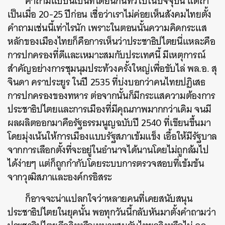
คำถามแบบนี้เป็นที่ได้ยินกันทั่วไปในปัจจุบัน แต่ถ้า
เป็นเมื่อ 20-25 ปีก่อน เชื่อว่าเราไม่ค่อยเห็นสังคมไทยตั้ง
คำถามเช่นนี้เท่าไรนัก เพราะในตอนนั้นความคิดกระแส
หลักของเมืองไทยก็คือการเห็นว่าประชาธิปไตยนี่แหละคือ
การปกครองที่ดีและเหมาะสมกับประเทศนี้ มีเหตุการณ์
สำคัญอย่างการชุมนุมประท้วงครั้งใหญ่เพื่อขับไล่ พล.อ. สุ
จินดา คราประยูร ในปี 2535 ที่บ่งบอกว่าคนไทยปฏิเสธ
การปกครองของทหาร ต่อจากนั้นก็มีกระแสความต้องการ
ประชาธิปไตยและการเมืองที่มีคุณภาพมากกว่าเดิม จนมี
ผลผลิตออกมาคือรัฐธรรมนูญฉบับปี 2540 ที่เขียนขึ้นมา
โดยมุ่งเน้นให้การเมืองแบบรัฐสภาเข้มแข็ง เอื้อให้มีรัฐบาล
จากการเลือกตั้งที่จะอยู่ในอำนาจได้นานโดยไม่ถูกล้มไป
ได้ง่ายๆ แต่ก็ถูกกำกับโดยระบบการตรวจสอบที่เข้มข้น
จากวุฒิสภาและองค์กรอิสระ
ก็อาจจะน่าแปลกใจว่าหลายคนที่เคยสนับสนุน
ประชาธิปไตยในยุคนั้น พอทุกวันนี้กลับหันมาตั้งคำถามว่า