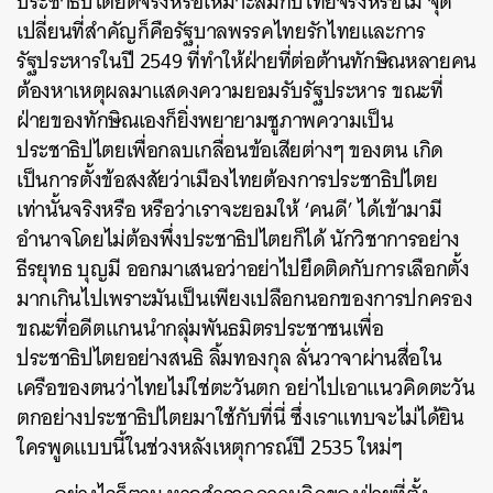
ประชาธิปไตยดีจริงหรือเหมาะสมกับไทยจริงหรือไม่ จุด
เปลี่ยนที่สำคัญก็คือรัฐบาลพรรคไทยรักไทยและการ
รัฐประหารในปี 2549 ที่ทำให้ฝ่ายที่ต่อต้านทักษิณหลายคน
ต้องหาเหตุผลมาแสดงความยอมรับรัฐประหาร ขณะที่
ฝ่ายของทักษิณเองก็ยิ่งพยายามชูภาพความเป็น
ประชาธิปไตยเพื่อกลบเกลื่อนข้อเสียต่างๆ ของตน เกิด
เป็นการตั้งข้อสงสัยว่าเมืองไทยต้องการประชาธิปไตย
เท่านั้นจริงหรือ หรือว่าเราจะยอมให้ ‘คนดี’ ได้เข้ามามี
อำนาจโดยไม่ต้องพึ่งประชาธิปไตยก็ได้ นักวิชาการอย่าง
ธีรยุทธ บุญมี ออกมาเสนอว่าอย่าไปยึดติดกับการเลือกตั้ง
มากเกินไปเพราะมันเป็นเพียงเปลือกนอกของการปกครอง
ขณะที่อดีตแกนนำกลุ่มพันธมิตรประชาชนเพื่อ
ประชาธิปไตยอย่างสนธิ ลิ้มทองกุล ลั่นวาจาผ่านสื่อใน
เครือของตนว่าไทยไม่ใช่ตะวันตก อย่าไปเอาแนวคิดตะวัน
ตกอย่างประชาธิปไตยมาใช้กับที่นี่ ซึ่งเราแทบจะไม่ได้ยิน
ใครพูดแบบนี้ในช่วงหลังเหตุการณ์ปี 2535 ใหม่ๆ