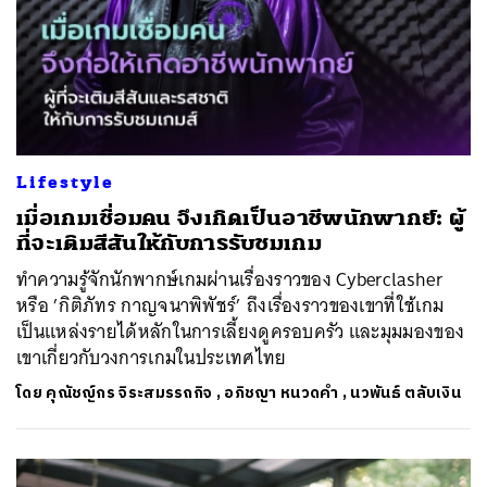
ค้นหา
Lifestyle
SHARE
TWEET
LINE
EMAIL
เมื่อเกมเชื่อมคน จึงเกิดเป็นอาชีพนักพากย์: ผู้
ที่จะเติมสีสันให้กับการรับชมเกม
ทำความรู้จักนักพากษ์เกมผ่านเรื่องราวของ Cyberclasher
หรือ ’กิติภัทร กาญจนาพิพัชร์’ ถึงเรื่องราวของเขาที่ใช้เกม
เป็นแหล่งรายได้หลักในการเลี้ยงดูครอบครัว และมุมมองของ
เขาเกี่ยวกับวงการเกมในประเทศไทย
โดย
คุณัชญ์กร จิระสมรรถกิจ
,
อภิชญา หนวดคำ
,
นวพันธ์ ตลับเงิน