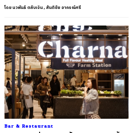
โดย
นวพันธ์ ตลับเงิน
,
สันติชัย อาภรณ์ศรี
Bar & Restaurant