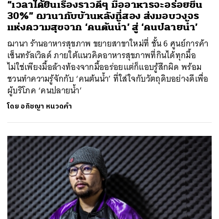
“เวลาได้ยินเรื่องราวดีๆ มื้ออาหารจะอร่อยขึ้น
30%” ฌานากับบ้านหลังที่สอง ส่งมอบวงจร
แห่งความสุขจาก ‘คนต้นน้ำ’ สู่ ‘คนปลายน้ำ’
ฌานา ร้านอาหารสุขภาพ ขยายสาขาใหม่ที่ ชั้น 6 ศูนย์การค้า
เซ็นทรัลเวิลด์ ภายใต้แนวคิดอาหารสุขภาพที่กินได้ทุกมื้อ
ไม่ใช่เพียงมื้อล้างท้องจากมื้ออร่อยแต่ก็แอบรู้สึกผิด พร้อม
ชวนทำความรู้จักกับ ‘คนต้นน้ำ’ ที่ใส่ใจกับวัตถุดิบอย่างดีเพื่อ
ผู้บริโภค ‘คนปลายน้ำ’
โดย
อภิชญา หนวดคำ