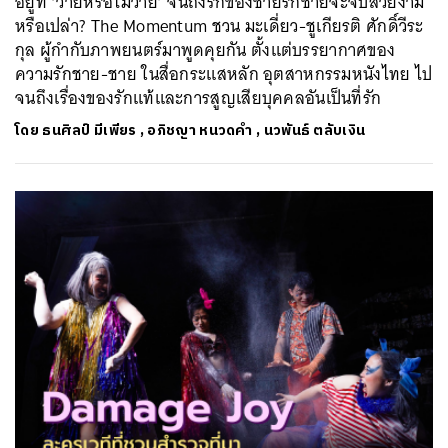
อยู่ที่ ‘วายหรือไม่วาย’ จนถึงรักของชายรักชายจะจบสวยงาม
หรือเปล่า? The Momentum ชวน มะเดี่ยว-ชูเกียรติ ศักดิ์วีระ
กุล ผู้กำกับภาพยนตร์มาพูดคุยกัน ตั้งแต่บรรยากาศของ
ความรักชาย-ชาย ในสื่อกระแสหลัก อุตสาหกรรมหนังไทย ไป
จนถึงเรื่องของรักแท้และการสูญเสียบุคคลอันเป็นที่รัก
โดย
ธนศิลป์ มีเพียร
,
อภิชญา หนวดคำ
,
นวพันธ์ ตลับเงิน