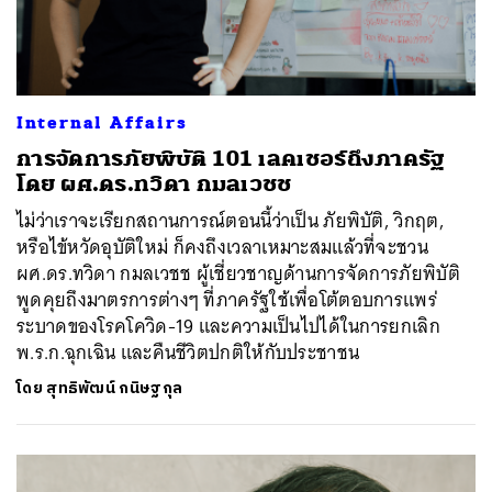
Internal Affairs
การจัดการภัยพิบัติ 101 เลคเชอร์ถึงภาครัฐ
โดย ผศ.ดร.ทวิดา กมลเวชช
ไม่ว่าเราจะเรียกสถานการณ์ตอนนี้ว่าเป็น ภัยพิบัติ, วิกฤต,
หรือไข้หวัดอุบัติใหม่ ก็คงถึงเวลาเหมาะสมแล้วที่จะชวน
ผศ.ดร.ทวิดา กมลเวชช ผู้เชี่ยวชาญด้านการจัดการภัยพิบัติ
พูดคุยถึงมาตรการต่างๆ ที่ภาครัฐใช้เพื่อโต้ตอบการแพร่
ระบาดของโรคโควิด-19 และความเป็นไปได้ในการยกเลิก
พ.ร.ก.ฉุกเฉิน และคืนชีวิตปกติให้กับประชาชน
โดย
สุทธิพัฒน์ กนิษฐกุล