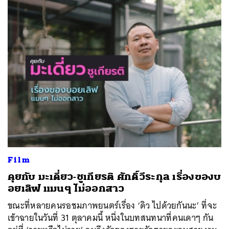
Film
คุยกับ มะเดี่ยว-ชูเกียรติ ศักดิ์วีระกุล เรื่องของบ
อยเลิฟ แมนๆ ไม่ออกสาว
ขณะที่หลายคนรอชมภาพยนตร์เรื่อง ‘ดิว ไปด้วยกันนะ’ ที่จะ
เข้าฉายในวันที่ 31 ตุลาคมนี้ หนึ่งในบทสนทนาที่คนเดาๆ กัน