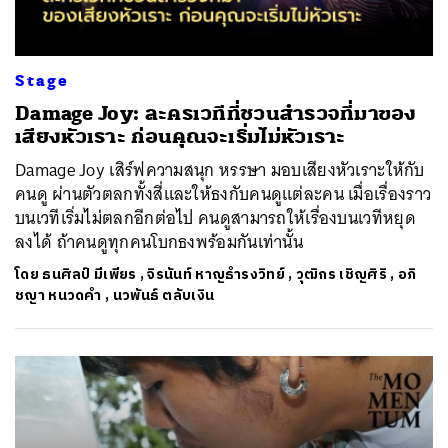
Stage
Damage Joy: ละครเวทีที่ชวนสำรวจที่มาของ
เสียงหัวเราะ ก่อนคุณจะเริ่มไม่หัวเราะ
Damage Joy เสิร์ฟความสนุก หรรษา มอบเสียงหัวเราะให้กับ
คนดู ผ่านตัวตลกทั้งสี่และให้ธงกับคนดูแต่ละคน เมื่อเรื่องราว
บนเวทีเริ่มไม่ตลกอีกต่อไป คนดูสามารถให้เรื่องบนเวทีหยุด
ลงได้ ถ้าคนดูทุกคนโบกธงพร้อมกันเท่านั้น
โดย
ธนศิลป์ มีเพียร
,
จิรนันท์ หาญธำรงวิทย์
,
วุฒิกร เชิญศิริ
,
อภิ
ชญา หนวดคำ
,
นวพันธ์ ตลับเงิน