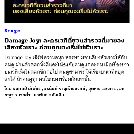
Stage
Damage Joy: ละครเวทีที่ชวนสำรวจที่มาของ
เสียงหัวเราะ ก่อนคุณจะเริ่มไม่หัวเราะ
Damage Joy เสิร์ฟความสนุก หรรษา มอบเสียงหัวเราะให้กับ
คนดู ผ่านตัวตลกทั้งสี่และให้ธงกับคนดูแต่ละคน เมื่อเรื่องราว
บนเวทีเริ่มไม่ตลกอีกต่อไป คนดูสามารถให้เรื่องบนเวทีหยุด
ลงได้ ถ้าคนดูทุกคนโบกธงพร้อมกันเท่านั้น
โดย
ธนศิลป์ มีเพียร
,
จิรนันท์ หาญธำรงวิทย์
,
วุฒิกร เชิญศิริ
,
อภิ
ชญา หนวดคำ
,
นวพันธ์ ตลับเงิน