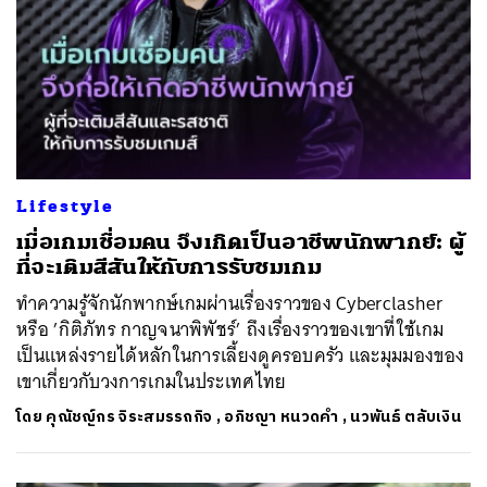
Lifestyle
เมื่อเกมเชื่อมคน จึงเกิดเป็นอาชีพนักพากย์: ผู้
ที่จะเติมสีสันให้กับการรับชมเกม
ทำความรู้จักนักพากษ์เกมผ่านเรื่องราวของ Cyberclasher
หรือ ’กิติภัทร กาญจนาพิพัชร์’ ถึงเรื่องราวของเขาที่ใช้เกม
เป็นแหล่งรายได้หลักในการเลี้ยงดูครอบครัว และมุมมองของ
เขาเกี่ยวกับวงการเกมในประเทศไทย
โดย
คุณัชญ์กร จิระสมรรถกิจ
,
อภิชญา หนวดคำ
,
นวพันธ์ ตลับเงิน