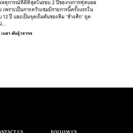
เหตุการณ์ที่ดีที่สุดในรอบ 2 ปีของวงการฟุตบอล
 เพราะเป็นการคว้าแชมป์รายการนี้ครั้งแรกใน
 12 ปี และเป็นจุดเริ่มต้นของทีม ‘ช้างศึก’ ยุค
่...
ย
เมธา พันธุ์วราทร
ONTACT US
FOLLOW US