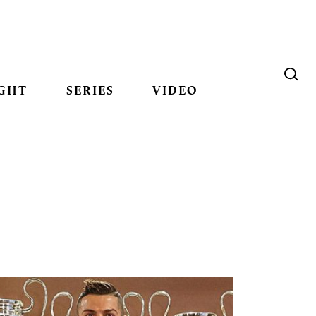
GHT
SERIES
VIDEO