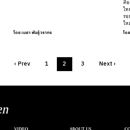
คือ
ไทย
รอบ
ใหม
โดย
เมธา พันธุ์วราทร
โด
‹
Prev
1
2
3
Next
›
en
VIDEO
ABOUT US
C