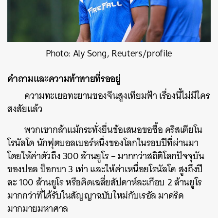
Photo: Aly Song, Reuters/profile
คำถามและความท้าทายที่รออยู่
ความทะเยอทะยานของจีนสูงเทียมฟ้า เรื่องนี้ไม่มีใคร
สงสัยแล้ว
พวกเขากล้าแม้กระทั่งยื่นข้อเสนอขอซื้อ คริสเตียโน
โรนัลโด นักฟุตบอลเบอร์หนึ่งของโลกในรอบปีที่ผ่านมา
ค้นหา
โดยให้ค่าตัวถึง 300 ล้านยูโร – มากกว่าสถิติโลกปัจจุบัน
SHARE
TWEET
LINE
EMAIL
ของปอล ป็อกบา 3 เท่า และให้ค่าเหนื่อยโรนัลโด สูงถึงปี
ละ 100 ล้านยูโร หรือคิดเฉลี่ยสัปดาห์ละเกือบ 2 ล้านยูโร
มากกว่าที่ได้รับในสัญญาฉบับใหม่กับเรอัล มาดริด
มากมายมหาศาล