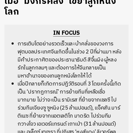
เมื่อ ‘มังกรคลั่ง’ เขย่าลูกหนัง
โลก
IN FOCUS
การเติบโตอย่างรวดเร็วและบ้าคลั่งของวงการ
ฟุตบอลประเทศจีนเกิดขึ้นในช่วง 2 ปีที่ผ่านมา หลัง
มีคำประกาศิตของประธานาธิบดี สีจิ้นผิง ผู้หลง
รักในลูกกลมๆ และต้องการให้จีนกลายเป็น
มหาอำนาจของเกมลูกหนังโลกให้ได้
เมื่อปีกลายก็เกิดการปฏิวัติรอบที่ 3 โดยครั้งนี้เกิด
เป็น ‘ปรากฏการณ์’ การย้ายทีมที่เหลือเชื่อ
มากมาย ไม่ว่าจะเป็น รามิเรส ที่ย้ายจากเชลซี ไป
ร่วมทีมเจียงซู ซูหนิง (25 ล้านปอนด์), แจ็คสัน มาร์
ติเนซ ที่ย้ายจากแอตเลติโก มาดริด ไปร่วมทีม
กวางโจว เอเวอร์แกรนด์ เถาเป่า (31 ล้านปอนด์)
และ อเล็กซ์ เตเซรา ที่ปฏิเสธ ‘หงส์แดง’ ลิเวอร์พูล