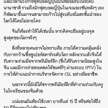
และเวลานี้วงการฟุตบอลญี่ปุ่นเป็นที่ยอมรับในระดับ
นานาชาติ รวมถึงนักฟุตบอลญี่ปุ่นในเจเนอเรชันหลังๆ เอง
ก็พัฒนาขึ้นมาจนสามารถก้าวไปสู่ระดับสโมสรชั้นนำของ
โลกได้โดยไม่อายใคร
จีนก็ต้องทำให้ได้เช่นนั้น หากคิดจะยืนอยู่บนจุด
สูงสุดของโลกจริงๆ
สิ่งที่หลายคนอาจไม่ทราบคือ ภายใต้ความคลุ้มคลั่ง
กับการกว้านซื้อซูเปอร์สตาร์ระดับโลก หลังฉากแล้วจีนได้
รับความร่วมมือจากพรีเมียร์ลีก (ซึ่งได้รับความนิยมสูงใน
จีน และมีการถ่ายทอดสดให้ชมฟรีๆ ผ่านระบบ IPTV) ใน
การให้คำแนะนำการบริหารจัดการ CSL อย่างมืออาชีพ
นอกจากนี้ยังมีโค้ชจากพรีเมียร์ลีกที่ทำงานร่วมกับครู
ในโรงเรียนของจีนด้วย
แน่นอนมันต้องใช้เวลา บางทีแค่ 15 ปี หรือต่อให้ถึง
50 ปีก็อาจจะไม่เพียงพอ