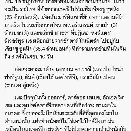
เป็น ‘ปรากฏการณ์’ การย้ายทีมที่เหลือเชื่อมากมาย ไม่ว่า
จะเป็น รามิเรส ที่ย้ายจากเชลซี ไปร่วมทีมเจียงซู ซูหนิง
(25 ล้านปอนด์), แจ็คสัน มาร์ติเนซ ที่ย้ายจากแอตเลติโก
มาดริด ไปร่วมทีมกวางโจว เอเวอร์แกรนด์ เถาเป่า (31
ล้านปอนด์) และอเล็กซ์ เตเซรา ที่ปฏิเสธ ‘หงส์แดง’
ลิเวอร์พูล และเลือกย้ายจากชักตาร์ โดเน็ตส์ก ไปอยู่กับ
เจียงซู ซูหนิง (38.4 ล้านปอนด์) ที่ทำลายการย้ายทีมในจีน
ถึง 3 ครั้งในรอบ 10 วัน
ก่อนจะตามมาด้วย เอเซเกล ลาเวซซี (เหอเป่ย ไชน่า
ฟอร์จูน),​ ฮัลค์ (เซี่ยงไฮ้ เอสไอพีจี), กราเซียโน เปลเล
(ชานตง ลู่เหนิง)
และปัจจุบันทั้ง ออสการ์, คาร์ลอส เตเบซ,​ อักเซล วิต
เซล และซูเปอร์สตาร์อีกหลายคนที่เชื่อว่าจะตามมาใน
อนาคต ซึ่งอาจจะไม่ใช่นักเตะระดับที่ดีที่สุดของโลกใน
ตำแหน่งนั้น แต่อย่างน้อยก็ไม่ใช่เอาไม้ใกล้ฝั่งมาเล่น
เหมือนในเมเจอร์ลีก สหรัฐฯ ที่ไม่ประสบความสำเร็จนักกับ