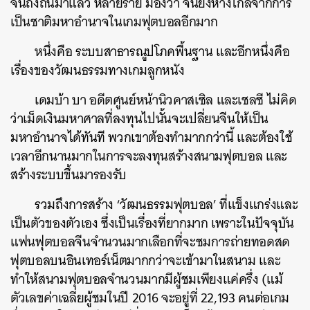
จีนถึงถิ่นมาแล้ว หลายราย มองว่า จีนยังห่างไกลจากการ
เป็นชาติมหาอำนาจในเกมฟุตบอลอีกมาก
หนึ่งคือ ระบบสาธารณูปโภคพื้นฐาน และอีกหนึ่งคือ
เรื่องของวัฒนธรรมทางเกมลูกหนัง
เดมบ้า บา อดีตศูนย์หน้านิวคาสเซิล และเชลซี ไม่คิด
ว่าเม็ดเงินมหาศาลที่ลงทุนไปนั้นจะเปลี่ยนจีนให้เป็น
มหาอำนาจได้ทันที พวกเขาต้องทำมากกว่านี้ และต้องใช้
เวลาอีกนานมากในการจะลงทุนสร้างสนามฟุตบอล และ
สร้างระบบขึ้นมารองรับ
รวมถึงการสร้าง ‘วัฒนธรรมฟุตบอล’ ที่แข็งแกร่งและ
เป็นตัวของตัวเอง ซึ่งเป็นเรื่องที่ยากมาก เพราะในปัจจุบัน
แฟนฟุตบอลจีนจำนวนมากเลือกที่จะชมการถ่ายทอดสด
ฟุตบอลบนอินเทอร์เน็ตมากกว่าจะเข้ามาในสนาม และ
ทำให้สนามฟุตบอลจำนวนมากมีผู้ชมเพียงแค่ครึ่ง (แม้
ตัวเลขค่าเฉลี่ยผู้ชมในปี 2016 จะอยู่ที่ 22,193 คนต่อเกม