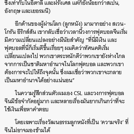
ซึ่งเท่ากับในอิตาลี และฝรั่งเศส แต่ก็ยังน้อยกว่าสเปน,
อังกฤษ และเยอรมนี)
อีกด้านของผู้ผ่านโลก (ลูกหนัง) มามากอย่าง สเวน-
โกรัน อีริกส์สัน เขากลับเชื่อว่าเวลานี้วงการฟุตบอลจีนเริ่ม
มีความเปลี่ยนแปลงอย่างมีนัยสำคัญ “ที่นี่มีเงิน และ
ฟุตบอลที่นี่ก็เริ่มดีขึ้นเรื่อยๆ ผมคิดว่าทัศนคติเริ่ม
เปลี่ยนแปลงไป พวกเขาตระหนักดีว่าพวกเขายังห่างไกล
จากการเป็นชาติมหาอำนาจในโลกฟุตบอล และพวกเขา
ต้องการจะไปให้ถึงจุดนั้น ซึ่งผมเชื่อว่าพวกเขาจะกลาย
เป็นมหาอำนาจได้อย่างแน่นอน”
ในความรู้สึกส่วนตัวผมเอง CSL และวงการฟุตบอล
จีนมีข้อจำกัดอยู่มาก และหลายเรื่องมันยากเกินกว่าที่จะ
ใช้เงินเพื่อหาคำตอบ
โดยเฉพาะเรื่องวัฒนธรรมลูกหนังที่เป็น ‘ความจริง’ ที่
จีนไม่อาจมองข้ามได้