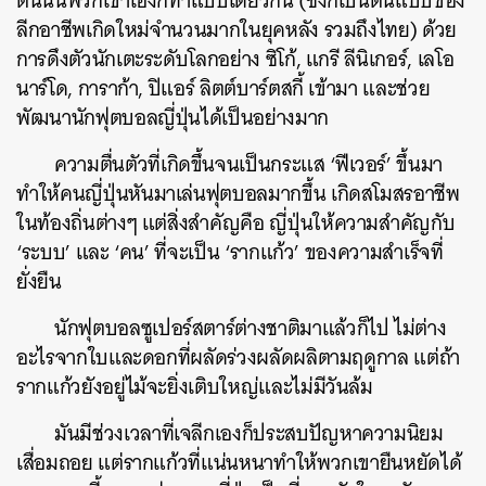
ต้นนั้นพวกเขาเองก็ทำแบบเดียวกัน (ซึ่งก็เป็นต้นแบบของ
ลีกอาชีพเกิดใหม่จำนวนมากในยุคหลัง รวมถึงไทย) ด้วย
การดึงตัวนักเตะระดับโลกอย่าง ซิโก้, แกรี ลีนิเกอร์, เลโอ
นาร์โด, การาก้า, ปิแอร์ ลิตต์บาร์ตสกี้ เข้ามา และช่วย
พัฒนานักฟุตบอลญี่ปุ่นได้เป็นอย่างมาก
ความตื่นตัวที่เกิดขึ้นจนเป็นกระแส ‘ฟีเวอร์’ ขึ้นมา
ทำให้คนญี่ปุ่นหันมาเล่นฟุตบอลมากขึ้น เกิดสโมสรอาชีพ
ในท้องถิ่นต่างๆ แต่สิ่งสำคัญคือ ญี่ปุ่นให้ความสำคัญกับ
‘ระบบ’​ และ ‘คน’ ที่จะเป็น ‘รากแก้ว’ ของความสำเร็จที่
ยั่งยืน
นักฟุตบอลซูเปอร์สตาร์ต่างชาติมาแล้วก็ไป ไม่ต่าง
อะไรจากใบและดอกที่ผลัดร่วงผลัดผลิตามฤดูกาล แต่ถ้า
รากแก้วยังอยู่ไม้จะยิ่งเติบใหญ่และไม่มีวันล้ม
มันมีช่วงเวลาที่เจลีกเองก็ประสบปัญหาความนิยม
เสื่อมถอย แต่รากแก้วที่แน่นหนาทำให้พวกเขายืนหยัดได้