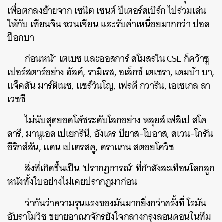
เพื่อตกลงย้ายจาก เซนิต เซนต์ ปีเตอร์สเบิร์ก ไปร่วมเล่น
ให้กับ เทียนจิน ฉวนเจียน และรับค่าเหนื่อยมากกว่า ปอล
ป็อกบา
ก่อนหน้า เตเบซ และออสการ์ สโมสรใน CSL ก็คว้าซู
เปอร์สตาร์อย่าง ฮัลค์, รามิเรส, อเล็กซ์ เตเซรา, เดมบ้า บา,
แจ็คสัน มาร์ติเนซ, แชร์วินโญ, เฟรดี กวาริน, เอเซเกล ลา
เวซซี
ไม่นับสุดยอดโค้ชระดับโลกอย่าง หลุยส์ เฟลิเป สโค
ลารี, มานูเอล เปเยกรินี, อังเดร บียาส-โบอาส,​ สเวน-โกรัน
อีริกส์สัน, แดน เปเตรสคู, ดราแกน สตอยโควิช
สิ่งที่เกิดขึ้นเป็น ‘ปรากฏการณ์’ ที่กำลังสะเทือนโลกลูก
หนังทั้งใบอย่างไม่เคยปรากฏมาก่อน
ว่ากันว่าความรุนแรงของมันมากยิ่งกว่าครั้งที่ โรมัน
อับราโมวิช ขยายอาณาจักรยังใจกลางกรุงลอนดอนในทีม