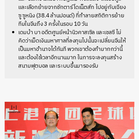
และเลือกย้ายจากชักตาร์ โดเน็ตส์ก ไปอยู่กับเจียง
ซู ซูหนิง (38.4 ล้านปอนด์) ที่ทำลายสถิติการย้าย
ทีมในจีนถึง 3 ครั้งในรอบ 10 วัน
เดมบ้า บา อดีตศูนย์หน้านิวคาสเซิล และเชลซี ไม่
คิดว่าเม็ดเงินมหาศาลที่ลงทุนไปนั้นจะเปลี่ยนจีนให้
เป็นมหาอำนาจได้ทันที พวกเขาต้องทำมากกว่านี้
และต้องใช้เวลาอีกนานมาก ในการจะลงทุนสร้าง
สนามฟุตบอล และระบบขึ้นมารองรับ