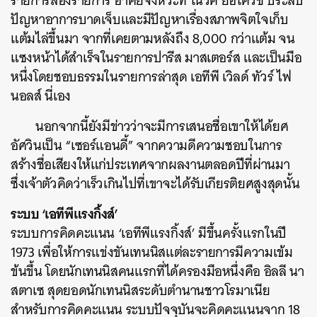
รายการสองรายการ อาศัยจังหวะที่ โนวัค ยอโควิช ประสบ
ปัญหาอาการบาดเจ็บและมีปัญหาเรื่องสภาพจิตใจเก็บ
แต้มไล่ขึ้นมา จากที่เคยตามหลังถึง 8,000 กว่าแต้ม จน
แซงหน้าได้สำเร็จในรายการปารีส มาสเตอร์ส และเป็นมือ
หนึ่งโดยชอบธรรมในรายการล่าสุด เอทีพี เวิลด์ ทัวร์ ไฟ
นอลส์ นี่เอง
นอกจากนี้ยังมีข่าวว่าจะมีการเสนอชื่อเขาให้ได้ยศ
อัศวินเป็น “เซอร์แอนดี้” จากความดีความชอบในการ
สร้างชื่อเสียงให้แก่ประเทศจากผลงานตลอดปีที่ผ่านมา
ซึ่งเจ้าตัวคิดว่าเร็วเกินไปที่เขาจะได้รับเกียรติยศสูงสุดนั้น
ระบบ ‘เอทีพีแรงกิ้งส์’
ระบบการคิดคะแนน ‘เอทีพีแรงกิ้งส์’ มีขึ้นครั้งแรกในปี
1973 เพื่อให้การแข่งขันเทนนิสแต่ละรายการมีความเข้ม
ข้นขึ้น โดยนักเทนนิสคนแรกที่ได้ครองมือหนึ่งคือ อิลลี นา
สตาเซ สุดยอดนักเทนนิสระดับตำนานชาวโรมาเนีย
สำหรับการคิดคะแนน ระบบปัจจุบันจะคิดคะแนนจาก 18