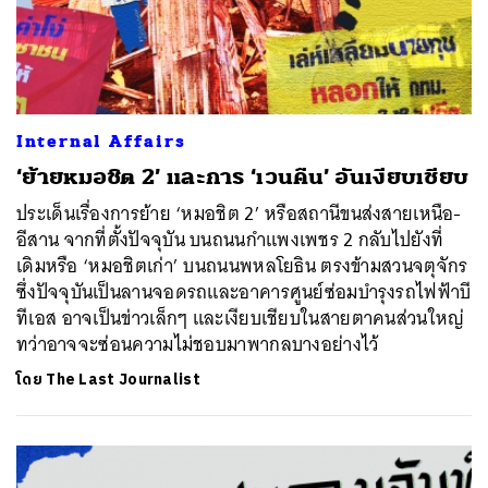
Internal Affairs
‘ย้ายหมอชิต 2’ และการ ‘เวนคืน’ อันเงียบเชียบ
ประเด็นเรื่องการย้าย ‘หมอชิต 2’ หรือสถานีขนส่งสายเหนือ-
อีสาน จากที่ตั้งปัจจุบัน บนถนนกำแพงเพชร 2 กลับไปยังที่
เดิมหรือ ‘หมอชิตเก่า’ บนถนนพหลโยธิน ตรงข้ามสวนจตุจักร
ซึ่งปัจจุบันเป็นลานจอดรถและอาคารศูนย์ซ่อมบำรุงรถไฟฟ้าบี
ทีเอส อาจเป็นข่าวเล็กๆ และเงียบเชียบในสายตาคนส่วนใหญ่
ทว่าอาจจะซ่อนความไม่ชอบมาพากลบางอย่างไว้
โดย
The Last Journalist
ค้นหา
SHARE
TWEET
LINE
EMAIL