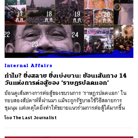
Internal Affairs
ทำไม? ยิ่งสลาย ยิ่งเบ่งบาน: ย้อนเส้นทาง 14
วันแห่งการต่อสู้ของ ‘ราษฎรปลดแอก’
ย้อนดูเส้นทางการต่อสู้ของขบวนการ ‘ราษฎรปลดแอก’ ใน
รอบสองสัปดาห์ที่ผ่านมา แม้จะถูกรัฐบาลใช้วิธีสลายการ
ชุมนุม แต่เหตุใดยิ่งทำให้ขยายแนวร่วมการต่อสู้ได้มากขึ้น
โดย
The Last Journalist