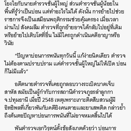
โยงใยกับนายตำรวจชั้นผู้ใหญ่ ส่วนตำรวจชั้นผู้น้อยใน
พื้นที่รู้ว่าเป็นบ่อน แต่ทำอะไรไม่ได้ ดังนั้น การย้ายไปช่วย
ราชการจึงเป็นเสมือนพฤติกรรมช่วยคุ้มครอง เมื่อเวลา
ผ่านไป สังคมลืม ตำรวจที่ถูกย้ายอาจได้กลับไปอยู่ที่เดิม
หรือย้ายไปเติบโตที่อื่น ไม่มีใครถูกดำเนินคดีอาญาหรือ
วินัย
“ปัญหาบ่อนการพนันทุกวันนี้ แก้ง่ายนิดเดียว ตำรวจ
ไม่ต้องตามปราบปราม แค่ตำรวจชั้นผู้ใหญ่ไม่ให้เปิด บ่อน
ก็ไม่มีแล้ว”
อดีตนายตำรวจที่เคยถูกลอบวางระเบิดบาดเจ็บ
สาหัส สมัยเป็นผู้กำกับการสถานีตำรวจภูธรลำลูกกา
จ.ปทุมธานี เมื่อปี 2548 เหตุเพราะเกาะติดสืบสวนผู้มี
อิทธิพลที่เกี่ยวพันกับคดียิงคนตายและยาเสพติด กล่าวย้ำ
ถึงต้นตอปัญหาบ่อนการพนันที่ไม่อาจหมดสิ้นไปได้
พันตำรวจเอกวิรุตน์ตั้งข้อสังเกตด้วยว่า บ่อนการ