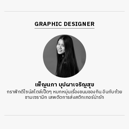
GRAPHIC DESIGNER
เพ็ญนภา บุปผาเจริญสุข
กราฟิกดีไซน์สไตล์เป็ดๆ หมกหมุ่นเรื่องขนมของกิน อินกับถ้วย
ชามเซรามิก เสพติดการส่งสติกเกอร์น่ารัก