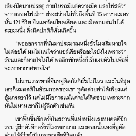
เสียงปิดบานประตู ภายในรถมีแต่ความมืด แสงไฟสลัวๆ
จากหลอดไฟเล็กๆ ส่องสว่างไม่ทั่วถึงพื้นที่ 15 ตารางเมตร
นั้น 121 ชีวิต ยืนแออัดเบียดเสียด และเมื่อรถแล่นไปได้
ระยะหนึ่ง สิ่งผิดปกติก็เริ่มเกิดขึ้น
“พอออกจากที่นั่นมาประมาณหนึ่งชั่วโมงเริ่มหายใจ
ไม่ค่อยได้ ผมไม่แน่ใจว่าแอร์เสียหรืออะไรยังไงเพราะว่า
ร้อนและก็หายใจไม่ได้ พออีกพักหนึ่งก็เริ่มเงยหัวไปเพื่อที่
จะเอาอากาศหายใจ”
ไม่นาน ภรรยาที่ยืนอยู่ติดกันก็เริ่มไม่ไหว และในที่สุด
เธอก็หมดสติในอ้อมกอดของเขา อูตัดล่วยทำได้เพียงแค่
อุ้มภรรยาไว้ แต่ไม่มีโอกาสแม้แต่จะได้คิดช่วย เพราะจาก
นั้นไม่นานเขาก็ไม่รู้สึกตัวเช่นกัน
เขาฟื้นขึ้นอีกครั้งในสถานที่แห่งหนึ่งและหมดสติอีก
รอบ รู้สึกตัวอีกครั้งที่โรงพยาบาล และตอนนั้นเองที่อูตัด
ล่วยได้รู้ว่าผู้เป็นภรรยาเสียชีวิตแล้ว