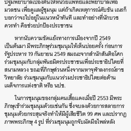
ปฐมพยาบาลเบื้องต้นให้หน่วยแพทย์และพยาบาลเพื่อ
มวลชน
เพื่อดูแลผู้ชุมนุม
แต่ถ้าเกิดเหตุการณ์คับขัน
เณรก็
บอกว่าจะไปอยู่ในแนวหน้าทันที
และทำอย่างที่นักบวช
ควรทำ
คือช่วยปกป้องประชาชน
หากนับความขัดแย้งทางการเมืองจากปี
2549
เป็นต้นมา
มีพระภิกษุร่วมชุมนุมให้เห็นบ่อยครั้ง
ก่อนการ
รัฐประหาร
19
กันยายน
2549
สมณะจากสำนักสันติอโศก
ร่วมชุมนุมกับกลุ่มพันธมิตรประชาชนเพื่อประชาธิปไตยที่
สนามหลวง
ขณะที่ภิกษุส่วนหนึ่งจากมหาจุฬาลงกรณ์ราช
วิทยาลัย
ร่วมชุมนุมกับแนวร่วมประชาธิปไตยต่อต้าน
เผด็จการแห่งชาติ
หรือ
นปช
.
ในการชุมนุมของกลุ่มคนเสื้อแดงเมื่อปี
2553
มีพระ
ภิกษุเข้าร่วมชุมนุมด้วยเช่นกัน
ซึ่งจบลงด้วยการสลายการ
ชุมนุมด้วยกระสุนจริงทำให้มีผู้เสียชีวิต
99
ศพ
และปรากฏ
ภาพพระภิกษุ
4
รูป
ที่ร่วมชุมนุมถูกจับมัดมือไพล่หลัง