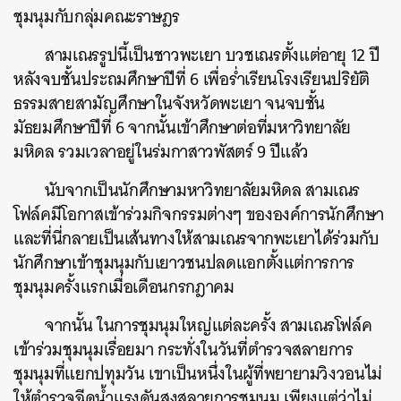
ชุมนุมกับกลุ่มคณะราษฎร
สามเณรรูปนี้เป็นชาวพะเยา
บวชเณรตั้งแต่อายุ
12
ปี
หลังจบชั้นประถมศึกษาปีที่
6
เพื่อร่ำเรียนโรงเรียนปริยัติ
ธรรมสายสามัญศึกษาในจังหวัดพะเยา
จนจบชั้น
มัธยมศึกษาปีที่
6
จากนั้นเข้าศึกษาต่อที่มหาวิทยาลัย
มหิดล
รวมเวลาอยู่ในร่มกาสาวพัสตร์
9
ปีแล้ว
นับจากเป็นนักศึกษามหาวิทยาลัยมหิดล
สามเณร
โฟล์คมีโอกาสเข้าร่วมกิจกรรมต่างๆ
ขององค์การนักศึกษา
และที่นี่กลายเป็นเส้นทางให้สามเณรจากพะเยาได้ร่วมกับ
นักศึกษาเข้าชุมนุมกับเยาวชนปลดแอกตั้งแต่การการ
ชุมนุมครั้งแรกเมื่อเดือนกรกฎาคม
จากนั้น
ในการชุมนุมใหญ่แต่ละครั้ง
สามเณรโฟล์ค
เข้าร่วมชุมนุมเรื่อยมา
กระทั่งในวันที่ตำรวจสลายการ
ชุมนุมที่แยกปทุมวัน
เขาเป็นหนึ่งในผู้ที่พยายามวิงวอนไม่
ให้ตำรวจฉีดน้ำแรงดันสูงสลายการชุมนุม
เพียงแต่ว่าไม่