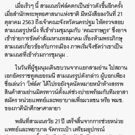
เมื่อเร็วๆ
นี้
สามเณรโฟล์คตกเป็นข่าวดังขึ้นอีกครั้ง
เมื่อสำนักพระพุทธศาสนาแห่งชาติ
มีหนังสือลงวันที่
21
ตุลาคม
2563
ถึงเจ้าคณะจังหวัดนครปฐม
ให้ตรวจสอบ
สามเณรรูปหนึ่ง
ที่เข้าร่วมชุมนุมกับ
‘
คณะราษฎร
’
ซึ่งอาจ
เข้าข่ายการขัดคำสั่งมหาเถรสมาคม
เรื่องห้ามพระภิกษุ
สามเณรเกี่ยวข้องกับการเมือง
ภาพเริ่มจึงชัดว่าเขาเป็น
สามเณรที่เข้าร่วมการชุมนุม
.
ในวันที่ผู้ชุมนุมเดินขบวนจากแยกสามย่าน
ไปสถาน
เอกอัครราชทูตเยอรมนี
สามเณรรูปดังกล่าว
ผู้บอกเพียง
ชื่อเล่นว่า
‘
โฟล์ค
’
ได้ไปรอยังจุดนัดหมายหน้าห้างสรรพ
สินค้าสามย่านมิตรทาวน์ตั้งแต่ช่วงบ่ายพร้อมกับทีมอาสา
สมัคร
หน่วยแพทย์และพยาบาลเพื่อมวลชน
หรือ
พมช
.
ของภาคีนักศึกษาศาลายา
พลันที่สามเณรวัย
21
ปี
เสร็จสิ้นจากการช่วยหน่วย
แพทย์และพยาบาล
จัดกระเป๋า
เตรียมอุปกรณ์