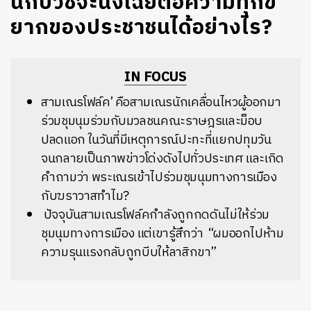
นักบวชจะนิ่งเฉยต่อความทุกข์
ยากของประชาชนได้อย่างไร?
IN FOCUS
สามเณรโฟล์ค
’
คือสามเณรนักเคลื่อนไหวผู้ออกมา
ร่วมชุมนุมร่วมกับมวลชนคณะราษฎรและม็อบ
ปลดแอก
ในวันที่มีเหตุการณ์ปะทะที่แยกปทุมวัน
จนกลายเป็นภาพข่าวโด่งดังไปทั่วประเทศ
และเกิด
คำถามว่า
พระเณรเข้าไปร่วมชุมนุมทางการเมือง
กับฆราวาสทำไม
?
ปัจจุบันสามเณรโฟล์คกำลังถูกกดดันไม่ให้ร่วม
ชุมนุมทางการเมือง
แต่เขารู้สึกว่า
“
ผมออกไปห้าม
ความรุนแรงกลับถูกบีบให้ลาสิกขา
”