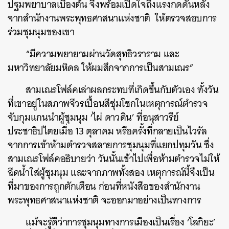
ปฐมพยาบาลเบื้องต้น
จึงพร้อมเปิดใจถึงแรงกดดันหลัง
จากสำนักงานพระพุทธศาสนาแห่งชาติ
ให้ตรวจสอบการ
ร่วมชุมนุมของเขา
“
มีความพยายามผ่านวัดสุทธิวราราม
และ
มหาวิทยาลัยมหิดล
ให้ผมสึกจากการเป็นสามเณร
”
สามเณรโฟล์คเล่าผลกระทบที่เกิดขึ้นกับตัวเอง
ทั้งวัน
ที่เขาอยู่ในสภาพจีวรเปื้อนสีชุ่มโชกในเหตุการณ์ตำรวจ
จับกุมแกนนำผู้ชุมนุม
‘
ไผ่
ดาวดิน
’
ที่อนุสาวรีย์
ประชาธิปไตยเมื่อ
13
ตุลาคม
หรือครั้งที่กลายเป็นไวรัล
จากการเข้าห้ามตำรวจสลายการชุมนุมที่แยกปทุมวัน
ซึ่ง
สามเณรโฟล์คอธิบายว่า
วันนั้นเข้าไปเพื่อห้ามตำรวจไม่ให้
ฉีดน้ำใส่ผู้ชุมนุม
และจากภาพทั้งสอง
เหตุการณ์นี้จึงเป็น
ที่มาของการถูกตักเตือน
ก่อนที่หนังสือของสำนักงาน
พระพุทธศาสนาแห่งชาติ
จะออกมาอย่างเป็นทางการ
แม้จะรู้ดีว่าการชุมนุมทางการเมืองเป็นเรื่อง
‘
โลกิยะ
’