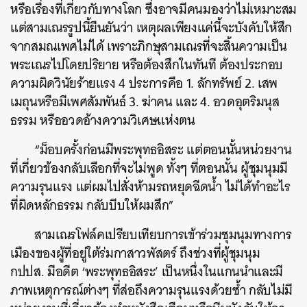
หรือเรื่องที่เกี่ยวกับทางโลก
ซึ่งอาจมีคนมองว่าไม่เหมาะสม
แต่สามเณรรูปนี้ยืนยันว่า
เหตุผลเพียงแค่นี้จะบังคับให้สึก
จากสมณเพศไม่ได้
เพราะภิกษุสามเณรที่จะสิ้นความเป็น
พระเณรไปโดยปริยาย
หรือต้องสึกในทันที
ต้องประกอบ
ความผิดวินัยร้ายแรง
4
ประการคือ
1.
ลักทรัพย์
2.
เสพ
เมถุนหรือมีเพศสัมพันธ์
3.
ฆ่าคน
และ
4.
อวดอุตริมนุส
ธรรม
หรืออวดอ้างความวิเศษแห่งตน
“
ม็อบครั้งก่อนมีพระพุทธอิสระ
แต่ตอนนั้นหน่วยงาน
ที่เกี่ยวข้องกลับเลือกที่จะไม่พูด
ทั้งๆ
ที่ตอนนั้น
ผู้ชุมนุมมี
ความรุนแรง
แต่ผมไปสั่งห้ามรถหยุดฉีดน้ำ
ไม่ได้ทำอะไร
ที่ผิดหลักธรรม
กลับบีบให้ผมสึก
”
สามเณรโฟล์คเปรียบเทียบการเข้าร่วมชุมนุมทางการ
เมืองของผู้ที่อยู่ใต้ร่มกาสาวพัสตร์
ถึงช่วงที่ผู้ชุมนุม
กปปส
.
มีอดีต
‘
พระพุทธอิสระ
’
เป็นหนึ่งในแกนนำและมี
ภาพเหตุการณ์ต่างๆ
ที่ส่อถึงความรุนแรงด้วยซ้ำ
กลับไม่มี