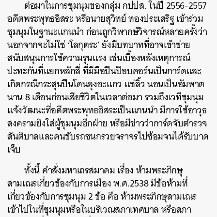
ต่อมาในการชุมนุมของกลุ่ม
กปปส
.
ในปี
2556-2557
อดีตพระพุทธอิสระ
หรือนายสุวิทย์
ทองประเสริฐ
เข้าร่วม
ชุมนุมในฐานะแกนนำ
ก่อนถูกวิพากษ์วิจารณ์หลายครั้งว่า
นอกจากจะไม่ใช่
‘
โลกุตระ
’
ยังมีบทบาทที่อาจเข้าข่าย
สนับสนุนการใช้ความรุนแรง
เช่นเบื้องหลังเหตุการณ์
ปะทะกันที่แยกหลักสี่
ที่มีมือปืนป๊อบคอร์นเป็นการ์ดและ
เกิดกรณีกระสุนปืนโดนลุงอะแกว
แซ่ลิ้ว
นอนเป็นอัมพาต
นาน
8
เดือนก่อนเสียชีวิตในเวลาต่อมา
รวมถึงเวทีชุมนุม
แจ้งวัฒนะที่อดีตพระพุทธอิสระเป็นแกนนำ
มีการใช้อาวุธ
สงครามยิงใส่ผู้ชุมนุมอีกฝ่าย
หรือมีข่าวว่าการ์ดจับตำรวจ
สันติบาลและคนขับรถชนกรวยจราจรไปซ้อมจนได้รับบาด
เจ็บ
ทั้งนี้
คำสั่งมหาเถรสมาคม
เรื่อง
ห้ามพระภิกษุ
สามเณรเกี่ยวข้องกับการเมือง
พ
.
ศ
.2538
มีข้อห้ามที่
เกี่ยวข้องกับการชุมนุม
2
ข้อ
คือ
ห้ามพระภิกษุสามเณร
เข้าไปในที่ชุมนุมหรือในบริเวณสภาเทศบาล
หรือสภา