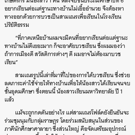
เกษตรกร
มีน้องสาว
1
คน
หลังจบชั้นประถมศึกษาปีที่
6
อยากเรียนต่อแต่ฐานะทางบ้านไม่เอื้ออำนวย
จึงต้องหา
ทางออกด้วยการบวชเป็นสามเณรเพื่อเรียนในโรงเรียน
ปริยัติธรรม
“
ที่ภาคเหนือบ้านผมจะมีคนที่อยากเรียนต่อแต่ฐานะ
ทางบ้านไม่ดีเยอะมาก
ก็จะอาศัยบวชเรียน
ซึ่งผมมองว่า
ถ้าการเมืองดี
สวัสดิการต่างๆ
ดี
ผมอาจไม่ต้องมาบวช
เรียน
”
สามเณรรูปนี้เล่าที่มาที่ไปของการได้บวชเรียน
ซึ่งช่วย
ลดภาระค่าใช้จ่ายให้ทางบ้านเพื่อให้น้องสาวได้เรียนจนจบ
ชั้นอุดมศึกษา
ซึ่งตอนนี้
น้องสาวเรียนมหาวิทยาลัย
ปี
1
แล้ว
แม้จะถูกกดดันอย่างไร
แต่สามเณรโฟล์คยังยืนยันจะ
ร่วมชุมนุมกับกลุ่มราษฎร
โดยร่วมสนับสนุนในส่วนของ
ภาคีนักศึกษาศาลายา
ซึ่งส่วนใหญ่
คือจัดเตรียมอุปกรณ์