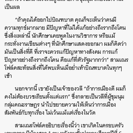
เป็นผล
“
ถ้าคุณได้ออกไปบิณฑบาต
คุณก็จะเห็นว่าคนมี
ความทุกข์มากมาย
มีปัญหาที่ไม่ได้แก้อย่างถึงรากถึงโคน
ซึ่งสิ่งเหล่านี้
นักศึกษาเคยพูดในงานวิชาการ
หรือแม้
ค้นหา
กระทั่งงานเขียนต่างๆ
ที่นักศึกษาแสดงออกมา
ผมก็คิดว่า
SHARE
TWEET
LINE
EMAIL
มันเป็นสิ่งที่ดี
ที่เราจะควรแก้ปัญหาทางสังคม
การแก้
ปัญหาอย่างถึงรากถึงโคน
คือแก้ที่ตัวรัฐมากกว่า
”
สามเณร
โฟล์คสะท้อนสิ่งที่ได้พบเห็นเมื่อย่ำเท้าบิณฑบาตในทุกๆ
เช้า
นอกจากนี้
เขายังเป็นเจ้าของวลี
“
ถ้าการเมืองดี
ผมก็
คงไม่ต้องบวชเรียนตั้งแต่แรก
”
ซึ่งกลายเป็นวลีที่ผู้ชุมนุม
กลุ่มคณะราษฎร
นำไปขยายความให้เห็นว่าการเมือง
สัมพันธ์กับทุกเรื่อง
ไม่เว้นแม้แต่เรื่องในวัด
สามเณรโฟล์คอธิบายเรื่องนี้ว่า
เขาเกิดในครอบครัว