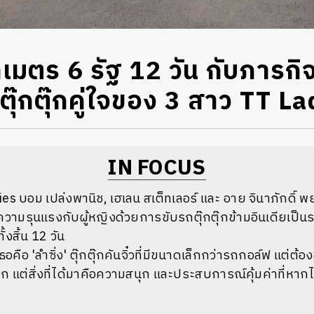
เมตร 6 รัฐ 12 วัน กับภารกิจ
ยตุ๊กตุ๊กคู่ใจของ 3 สาว TT L
IN FOCUS
s บอม เปล่งพานิช, เฮเลน สเต็ทเลอร์ และ อาย จินาภักดิ์ 
วามรุนแรงกับผู้หญิงด้วยการขับรถตุ๊กตุ๊กข้ามอินเดียเป็
ั้งสิ้น 12 วัน
อ 'ลำซิ่ง' ตุ๊กตุ๊กคันจิ๋วที่มีขนาดเล็กกว่ารถกอล์ฟ แต่ต้อ
แต่สิ่งที่ได้มาคือความสนุก และประสบการณ์คุ้มค่าที่หาก