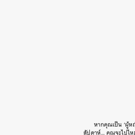
หากคุณเป็น ‘ผู้ห
สัปดาห์… คุณจะไปไห