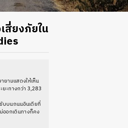
เสี่ยงภัยใน
adies
พยายามแสดงให้เห็น
นระยะทางกว่า 3,283
งขับบนถนนอินเดียที่
ไม่ออกเดินทางก็คง