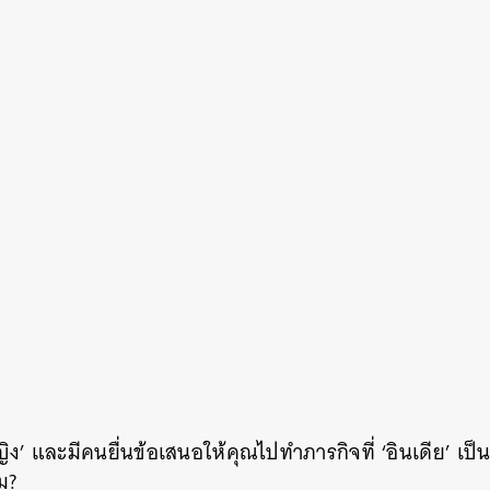
ญิง’ และมีคนยื่นข้อเสนอให้คุณไปทำภารกิจที่ ‘อินเดีย’ เ
ม?