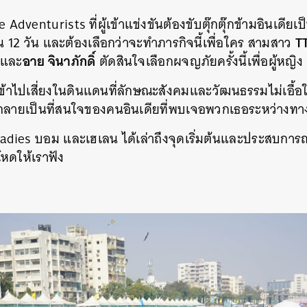
Adventurists ที่ผู้เข้าแข่งขันต้องขับตุ๊กตุ๊กข้ามอินเดีย
T
ิ้น 12 วัน และต้องเลือกว่าจะทำภารกิจนี้เพื่อใคร สามสาว
อาย จินาภักดิ์
และ
ตัดสินใจเลือกผจญภัยครั้งนี้เพื่อผู้หญิง
เข้าไปเสี่ยงในดินแดนที่ลักษณะสังคมและวัฒนธรรมไม่เอื้อให
 กลายเป็นที่สนใจของคนอินเดียที่พบเจอพวกเธอระหว่างทา
dies บอม และเฮเลน ได้เล่าถึงจุดเริ่มต้นและประสบการ
โหดให้เราฟัง