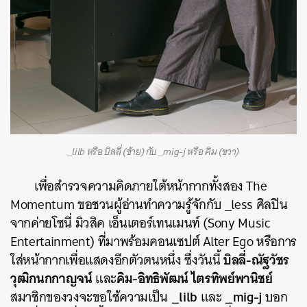
_lilb หรือ บิลลี่ (ซ้าย) กับ _mig-j หรือ คิม (ขวา)
เพื่อสำรวจความคิดภายใต้หน้ากากทั้งสอง The
Momentum ขอชวนผู้อ่านทำความรู้จักกับ _less ศิลปิน
จากค่ายโซนี่ มิวสิค เอ็นเตอร์เทนเมนท์ (Sony Music
Entertainment) ที่มาพร้อมคอนเซปต์ Alter Ego หรือการ
บิลลี่-ณัฐวัชร
ใส่หน้ากากเพื่อแสดงอีกตัวตนหนึ่ง ซึ่งวันนี้
วุฒิกนกกาญจน์
คิม-อิทธิพัฒน์ ไตรทิพย์พานิชย์
และ
_lilb
_mig-j
สมาชิกของวงจะขอใช้ความเป็น
และ
บอก