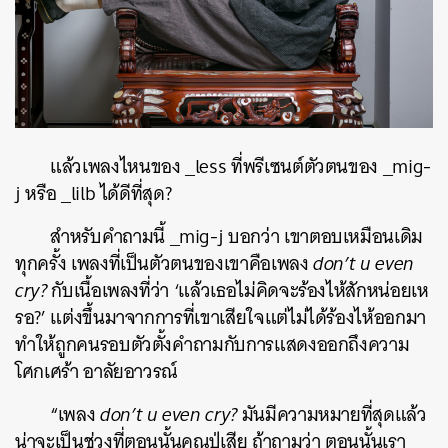
แล้วเพลงไหนของ _less ที่พรีเซนต์ตัวตนของ _mig-
j หรือ _lilb ได้ดีที่สุด?
สำหรับคำถามนี้ _mig-j บอกว่า เขาตอบเหมือนเดิม
ทุกครั้ง เพลงที่เป็นตัวตนของเขาคือเพลง
don’t u even
cry?
กับเนื้อเพลงที่ว่า
‘แล้วเธอไม่คิดจะร้องไห้สักหน่อยเห
รอ?’
แต่งขึ้นมาจากการที่เขาเสียใจแต่ไม่ได้ร้องไห้ออกมา
ทำให้ถูกคนรอบตัวตั้งคำถามกับการแสดงออกถึงความ
โศกเศร้า อาลัยอาวรณ์
“เพลง
don’t u even cry?
มันมีความหมายที่สุดแล้ว
น่าจะเป็นช่วงที่ตอนนั้นคุณปู่เสีย ถ้าถามว่า ตอนนั้นเรา
ค้นหา