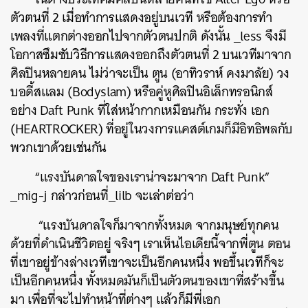
ตัวตนที่ 2 เมื่อทำการแสดงอยู่บนเวที หรือต้องการทำ
เพลงที่แตกต่างออกไปจากตัวตนปกติ ดังนั้น _less จึงมี
โอกาสซึมซับวิธีการแสดงออกถึงตัวตนที่ 2 บนเวทีมาจาก
ศิลปินหลายคน ไม่ว่าจะเป็น ตูน (อาทิวราห์ คงมาลัย) วง
บอดี้สแลม (Bodyslam) หรือคู่หูศิลปินอิเล็กทรอนิกส์
อย่าง
Daft Punk ที่ใส่หน้ากากเหมือนกัน กระทั่ง เอก
(
HEARTROCKER
) ที่อยู่ในวงการ
แคสต์เกมก็มีอิทธิพลกับ
พวกเขาด้วยเช่นกัน
“แรงบันดาลใจของเราน่าจะมาจาก
Daft Punk
”
_mig-j กล่าวก่อนที่_lilb จะเล่าต่อว่า
“แรงบันดาลใจก็มาจากทั้งหมด จากมนุษย์ทุกคน
ด้วยที่ดำเนินชีวิตอยู่ จริงๆ เราเห็นไอเดียนี้จากพี่ตูน ตอน
ที่เขาอยู่ข้างล่างเวทีเขาจะเป็นอีกคนหนึ่ง พอขึ้นเวทีก็จะ
เป็นอีกคนหนึ่ง ทั้งหมดมันก็เป็นตัวตนของเขาที่สร้างขึ้น
มา เพื่อที่จะไปทำหน้าที่ต่างๆ แล้วก็มีพี่เอก