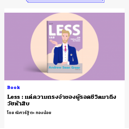
Book
Less : แด่ความทรงจำของผู้รอดชีวิตมาถึง
วัยห้าสิบ
โดย ณิศวร์ฐิตะ ทองน้อย