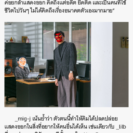
ค่อยกล้าแสดงออก คิดถึงแต่อดีต ยึดติด และเป็นคนที่ใช้
ชีวิตไปวันๆ ไม่ได้คิดถึงเรื่องอนาคตตัวเองมากมาย”
_mig-j เน้นย้ำว่า ตัวตนนี้ทำให้คิมได้ปลดปล่อย
แสดงออกในสิ่งที่อยากให้คนอื่นได้เห็น เช่นเดียวกับ _lilb