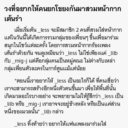
วงที่อยากให้คนยกโขยงกันมาสวมหน้ากาก
เต้นรำ
เมื่อเริ่มต้น _less จะมีสมาชิก 2 คนที่สวมใส่หน้ากาก
แต่ในวันนี้ได้เกิดการรวมกลุ่มของเพื่อนๆ ขึ้นเพื่อมาร่วม
สนุกในโชว์แต่ละครั้ง โดยการสวมหน้ากากร้องเพลง
เต้นรำด้วยกัน จนดูเหมือนว่า _less ไม่ใช่เพียงแค่ _lilb
กับ _mig-j แต่คือกลุ่มคนเป็นหมู่คณะ ไม่ต่างกับเหล่า
กลุ่มเพื่อนตัวละครในการ์ตูนแม้แต่น้อย
“ตอนนี้เราอยากให้ _less เป็นอะไรก็ได้ ที่คนเชื่อว่า
เราจะสามารถสร้างอีกหนึ่งตัวตนขึ้นมา เพื่อให้พื้นที่นั้น
เกิดมวลอะไรบางอย่าง จะพยายามไม่ให้รู้สึกว่า _less เป็น
_lilb หรือ _mig-j เราอาจจะอยู่ข้างหลัง หรือเป็นแค่ส่วน
หนึ่งของมวลนั้น” _lilb กล่าว
_less ทิ้งท้ายว่า อยากให้แฟนเพลงมาร่วมใส่