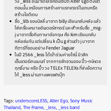
วง _less ขึ้นมาโดยใช้คอนเซปต์ Alter Ego ตั้งแต่
ตอนนั้น เหมือนการสร้างคาแรกเตอร์ในเกมหรือ
สร้างไอดีเกม
ชื่อ _lilb ของบิลลี่ มาจาก billy เขียนกลับหลัง แล้ว
ใส่เครื่องหมายอันเดอร์สกอร์ และสำหรับชื่อ _mig-
j มาจากชื่อคิมภาษาอังกฤษ คือ kim เขียนกลับ
หลังเช่นกัน แต่เปลี่ยน k เป็น g ส่วนตัว j มาจาก
กีตาร์ที่ชอบอย่าง Fender Jaguar
ในปี 2566 _less ได้เข้าร่วมค่ายโซนี่ มิวสิค
เอ็นเตอร์เทนเมนท์ จากการชักชวนของ ปิ้ว
-กษิเดช
ฤทธิ์งาม หรือ ปิ้ว วง TELEx TELEXs ที่ส่งข้อความ
ให้ _less ผ่านทางเพจเฟซบุ๊ก
Tags:
underscoreLESS
,
Alter Ego
,
Sony Music
Thailand
,
The Frame
,
_less
,
_less band