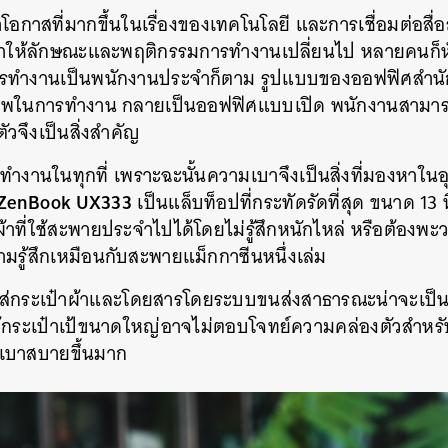
โอกาสที่มากขึ้นในเรื่องของเทคโนโลยี และการเชื่อมต่อสื่
SHARE
TWEET
LINE
EMAIL
 ทำให้ลักษณะและพฤติกรรมการทำงานเปลี่ยนไป หลายคนก็ห
่การทำงานเป็นพนักงานประจำก็ตาม รูปแบบของออฟฟิศสำนั
ิภาพในการทำงาน กลายเป็นออฟฟิศแบบเปิด พนักงานสามารถ
วจึงเป็นสิ่งสำคัญ
ทำงานในทุกที่ เพราะฉะนั้นความเบาจึงเป็นสิ่งที่มองหาในอ
ZenBook UX333
เป็นแล็บท็อปที่กระทัดรัดที่สุด ขนาด 13 น
าที่ใช้สะพายประจำไปได้โดยไม่รู้สึกหนักไหล่ หรือต้องพะว
มรู้สึกเหมือนกับสะพายแม็กกาซีนหนึ่งเล่ม
ส่กระเป๋าผ้าและโดยสารโดยระบบขนส่งสาธารณะน่าจะเป็น
กระเป๋าเป้ขนาดใหญ่อาจไม่ตอบโจทย์ความคล่องตัวสำหรับ
วิตเบาสบายขึ้นมาก