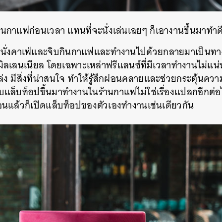
านกาแฟก่อนเวลา แทนที่จะนั่งเล่นเฉยๆ ก็เอางานขึ้นมาทำดี
ั่งคาเฟ่และจิบกินกาแฟและทำงานไปด้วยกลายมาเป็นทา
มมิลเลนเนียล โดยเฉพาะเหล่าฟรีแลนซ์ที่มีเวลาทำงานไม่แน
ง มีสิ่งที่น่าสนใจ ทำให้รู้สึกผ่อนคลายและช่วยกระตุ้นควา
ยิบแล็บท็อปขึ้นมาทำงานในร้านกาแฟไม่ใช่เรื่องแปลกอีกต
ู่ก่อนแล้วก็เปิดแล็บท็อปของตัวเองทำงานเช่นเดียวกัน