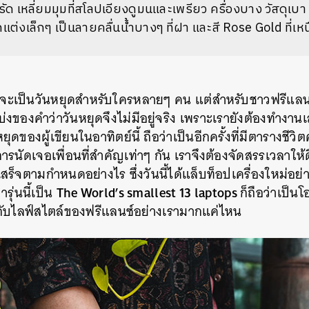
รัด เหลี่ยมมุมที่สโลปเอียงดูมนและเพรียว ครื่องบาง วัสดุเบ
ต่งเล็กๆ เป็นลายคลื่นน้ำบางๆ ที่ฝา และสี Rose Gold ที่เหน
าจจะเป็นวันหยุดสำหรับใครหลายๆ คน แต่สำหรับชาวฟรีแลนซ
่งของคำว่าวันหยุดจึงไม่มีอยู่จริง เพราะเรายังต้องทำงานเ
ของผู้เขียนในอาทิตย์นี้ ถือว่าเป็นอีกครั้งที่มีตารางชีวิตค
ารนัดเจอเพื่อนที่สำคัญเท่าๆ กัน เราจึงต้องจัดสรรเวลาให้ด
สร็จตามกำหนดอย่างไร ซึ่งวันนี้ได้แล็บท็อปเครื่องใหม่อย่
The World’s smallest 13 laptops
รุ่นนี้เป็น
ก็ถือว่าเป็น
ันกับไลฟ์สไตล์ของฟรีแลนซ์อย่างเรามากแค่ไหน