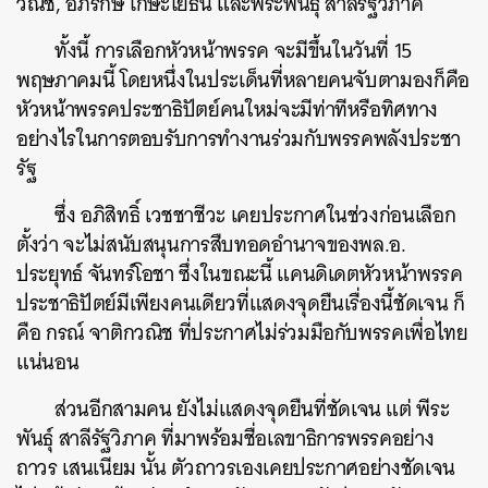
วณิช, อภิรักษ์ โกษะโยธิน และพีระพันธุ์ สาลีรัฐวิภาค
ทั้งนี้ การเลือกหัวหน้าพรรค จะมีขึ้นในวันที่ 15
พฤษภาคมนี้ โดยหนึ่งในประเด็นที่หลายคนจับตามองก็คือ
หัวหน้าพรรคประชาธิปัตย์คนใหม่จะมีท่าทีหรือทิศทาง
อย่างไรในการตอบรับการทำงานร่วมกับพรรคพลังประชา
รัฐ
ซึ่ง อภิสิทธิ์ เวชชาชีวะ เคยประกาศในช่วงก่อนเลือก
ตั้งว่า จะไม่สนับสนุนการสืบทอดอำนาจของพล.อ.
ประยุทธ์ จันทร์โอชา ซึ่งในขณะนี้ แคนดิเดตหัวหน้าพรรค
ประชาธิปัตย์มีเพียงคนเดียวที่แสดงจุดยืนเรื่องนี้ชัดเจน ก็
คือ กรณ์ จาติกวณิช ที่ประกาศไม่ร่วมมือกับพรรคเพื่อไทย
แน่นอน
ส่วนอีกสามคน ยังไม่แสดงจุดยืนที่ชัดเจน แต่ พีระ
พันธุ์ สาลีรัฐวิภาค ที่มาพร้อมชื่อเลขาธิการพรรคอย่าง
ถาวร เสนเนียม นั้น ตัวถาวรเองเคยประกาศอย่างชัดเจน