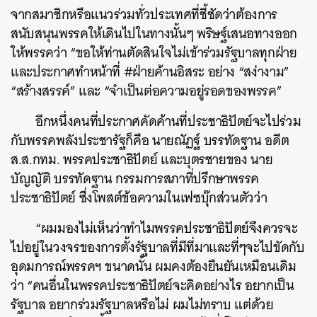
จากสมาชิกหรือแนวร่วมทั่วประเทศที่ชี้ชัดว่าต้องการ
สนับสนุนพรรคให้เดินไปในทางนั้นๆ พริษฐ์เสนอทางออก
ให้พรรคว่า “ขอให้ท่านตัดสินใจไม่เข้าร่วมรัฐบาลทุกฝ่าย
และประกาศทำหน้าที่ #ฝ่ายค้านอิสระ อย่าง “สง่างาม”
“สร้างสรรค์” และ “จำเป็นต่อความอยู่รอดของพรรค”
อีกหนึ่งคนที่ประกาศคัดค้านที่ประชาธิปัตย์จะไปร่วม
กับพรรคพลังประชารัฐก็คือ
นายณัฏฐ์ บรรทัดฐาน อดีต
ส.ส.กทม. พรรคประชาธิปัตย์ และบุตรชายของ นาย
บัญญัติ บรรทัดฐาน กรรมการสภาที่ปรึกษาพรรค
ประชาธิปัตย์ ซึ่งโพสต์ข้อความในเฟซบุ๊กส่วนตัวว่า
ค้นหา
“ผมมองไม่เห็นว่าทำไมพรรคประชาธิปัตย์จึงควรจะ
SHARE
TWEET
LINE
EMAIL
ไปอยู่ในวงจรของการตั้งรัฐบาลที่มีที่มาและที่ๆจะไปขัดกับ
อุดมการณ์พรรคฯ ขนาดนั้น ผมคงต้องยืนยันเหมือนเดิม
ว่า “คนอื่นในพรรคประชาธิปัตย์จะคิดอย่างไร อยากเป็น
รัฐบาล อยากร่วมรัฐบาลหรือไม่ ผมไม่ทราบ แต่ด้วย