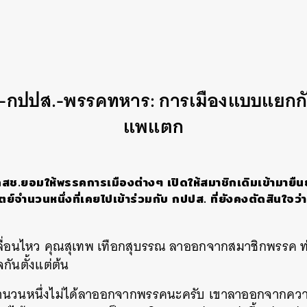
ย์-กปปส.-พรรคทหาร: การเมืองแบบแยกกั
แพแตก
่ คสช.ยอมให้พรรคการเมืองต่างๆ เปิดให้สมาชิกเดิมเข้ามายื
์จำนวนหนึ่งที่เคยไปเข้าร่วมกับ กปปส. ที่ยังคงตัดสินใจว่
ลื่อนไหว คุณสุเทพ เทือกสุบรรณ ลาออกจากสมาชิกพรรค ท่า
จกันตั้งแต่ต้น
ำนวนหนึ่งไม่ได้ลาออกจากพรรคนะครับ เขาลาออกจากความ