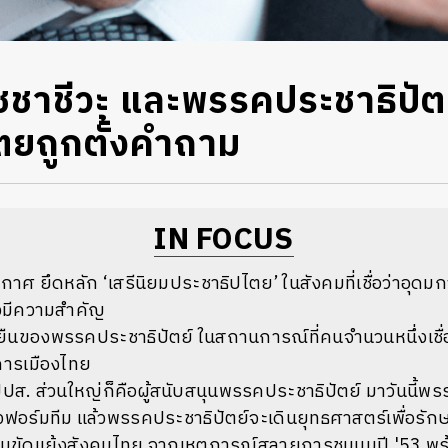
เวชชาชีวะ และพรรคประชาธิปัตย์
ตยถูกตั้งคำถาม
IN FOCUS
กาศ ยึดหลัก ‘เสรีนิยมประชาธิปไตย’ ในสังคมที่เชื่อว่าอุด
ังมีความสำคัญ
ุดยืนของพรรคประชาธิปัตย์ ในสถานการณ์ที่คนจำนวนหนึ่งเชื
ารเมืองไทย
ส. ส่วนใหญ่ก็คือผู้สนับสนุนพรรคประชาธิปัตย์ มาวันนี้พรร
งฟอร์มทีม แล้วพรรคประชาธิปัตย์จะเดินยุทธศาสตร์เพื่อรั
มขัดแย้งสังคมไทย จากเหตุการณ์สลายการชุมนุมปี '53 พร้อ