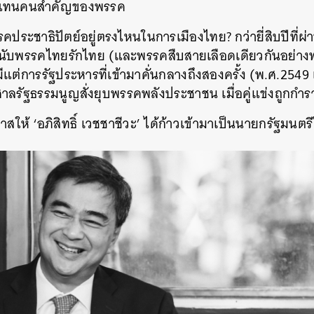
ัวแทนคนสำคัญของพรรค
คประชาธิปัตย์อยู่ตรงไหนในการเมืองไทย? กว่ายี่สิบปีที่ผ่
ม่นับพรรคไทยรักไทย (และพรรคสืบสายเลือดเดียวกันอย่
ีแต่การรัฐประหารที่เข้ามาคั่นกลางถึงสองครั้ง (พ.ศ.254
าลรัฐธรรมนูญสั่งยุบพรรคพลังประชาชน เมื่อคู่แข่งถูกกำ
อกาสให้ ‘อภิสิทธิ์ เวชชาชีวะ’ ได้ก้าวเข้ามาเป็นนายกรัฐมนตร
นหา