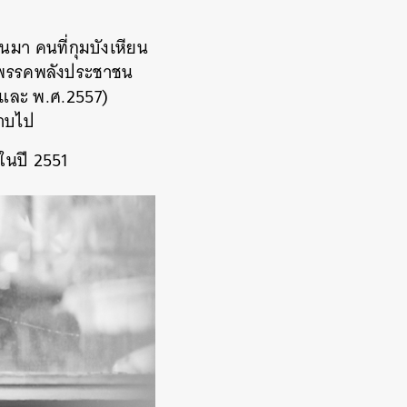
านมา คนที่กุมบังเหียน
างพรรคพลังประชาชน
9 และ พ.ศ.2557)
ราบไป
ีในปี 2551