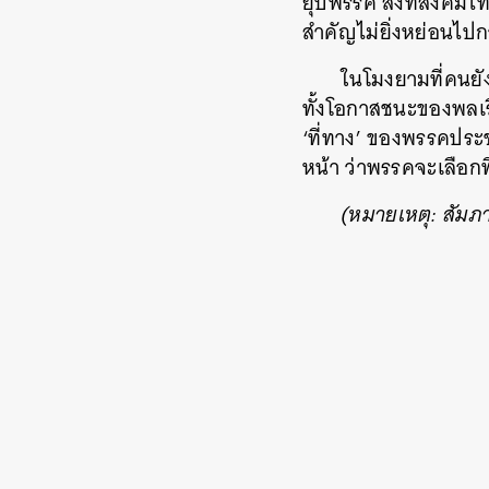
ยุบพรรค สิ่งที่สังคม
สำคัญไม่ยิ่งหย่อนไปก
ในโมงยามที่คนยังไ
ทั้งโอกาสชนะของพลเร
‘ที่ทาง’ ของพรรคประ
หน้า ว่าพรรคจะเลือ
(หมายเหตุ: สัมภา