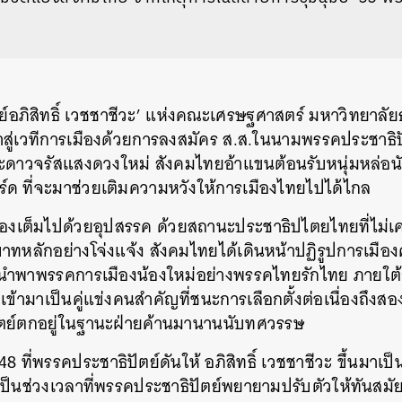
าจารย์อภิสิทธิ์ เวชชาชีวะ’ แห่งคณะเศรษฐศาสตร์ มหาวิทยาล
ข้าสู่เวทีการเมืองด้วยการลงสมัคร ส.ส.ในนามพรรคประชาธิปั
ดาวจรัสแสงดวงใหม่ สังคมไทยอ้าแขนต้อนรับหนุ่มหล่อนัก
ร์ด ที่จะมาช่วยเติมความหวังให้การเมืองไทยไปได้ไกล
ืองเต็มไปด้วยอุปสรรค ด้วยสถานะประชาธิปไตยไทยที่ไม่เ
ทหลักอย่างโจ่งแจ้ง สังคมไทยได้เดินหน้าปฏิรูปการเมืองครั
งก็นำพาพรรคการเมืองน้องใหม่อย่างพรรคไทยรักไทย ภายใ
เข้ามาเป็นคู่แข่งคนสำคัญที่ชนะการเลือกตั้งต่อเนื่องถึงส
ปัตย์ตกอยู่ในฐานะฝ่ายค้านมานานนับทศวรรษ
48 ที่พรรคประชาธิปัตย์ดันให้ อภิสิทธิ์ เวชชาชีวะ ขึ้นมา
 เป็นช่วงเวลาที่พรรคประชาธิปัตย์พยายามปรับตัวให้ทันสมั