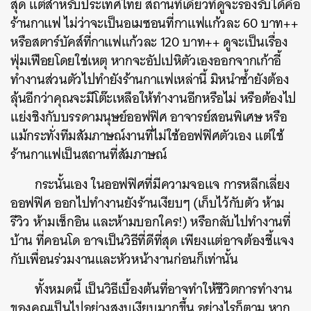
สุด แต่สำหรับประเทศไทย สถานที่เดียวที่ดูจะรองรับได้คือ
ร้านกาแฟ ไม่ว่าจะเป็นอเมซอนที่กาแฟแก้วละ 60 บาท++
หรือสตาร์บัคส์ที่กาแฟแก้วละ 120 บาท++ ดูจะเป็นเรื่อง
ฟุ่มเฟือยโดยใช่เหตุ หากจะอัปเปหิตัวเองออกจากเก้าอี้
ทำงานส่วนตัวไปทำยังร้านกาแฟเหล่านี้ มิหนำซ้ำยังต้อง
ลุ้นอีกว่าคุณจะมีโต๊ะเหลือให้ทำงานอีกหรือไม่ หรือต้องไป
แย่งชิงกับบรรดามนุษย์ออฟฟิศ อาจารย์สอนพิเศษ หรือ
แม้กระทั่งทีมสัมภาษณ์งานที่ไม่ใช้ออฟฟิศตัวเอง แต่ใช้
ร้านกาแฟเป็นสถานที่สัมภาษณ์
กระนั้นเอง ในออฟฟิศที่มีความจอแจ การหลีกเลี่ยง
ออฟฟิศ ออกไปทำงานยังร้านเงียบๆ (เก็บไว้กับตัว ห้าม
รีวิว ห้ามเช็กอิน และห้ามบอกใคร!) หรือกลับไปทำงานที่
บ้าน ที่คอนโด อาจเป็นวิธีที่ดีที่สุด เพียงแต่อาจต้องชี้แจง
กับเพื่อนร่วมงานและหัวหน้างานก่อนก็เท่านั้น
ทั้งหมดนี้ เป็นวิธีเบื้องต้นที่อาจทำให้ชีวิตการทำงาน
ของคุณเป็นไปอย่างสงบเงียบมากขึ้น อย่างไรก็ตาม หาก