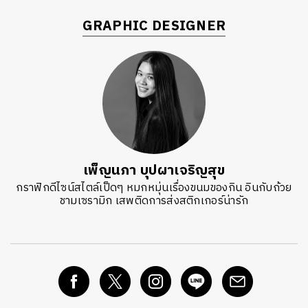
GRAPHIC DESIGNER
เพ็ญนภา บุปผาเจริญสุข
กราฟิกดีไซน์สไตล์เป็ดๆ หมกหมุ่นเรื่องขนมของกิน อินกับถ้วย
ชามเซรามิก เสพติดการส่งสติกเกอร์น่ารัก