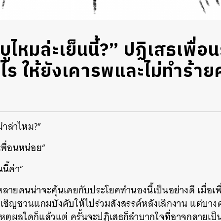
ูไหมล่ะเย็นนี้?” ปฏิเสธเพื่อน
ไร ให้ยังเคารพและไม่ทำร้ายค
หม่าล่าไหม?”
นเพื่อนหน่อย”
นนี้ค่า”
ยคนน่าจะคุ้นเคยกับประโยคทำนองนี้เป็นอย่างดี เมื่อเพื่อน
ชิญชวนแกมบังคับให้ไปร่วมสังสรรค์หลังเลิกงาน แต่บางคน
หตุผลใดก็แล้วแต่ ครั้นจะปฏิเสธก็ลำบากใจที่อาจกลายเป็น