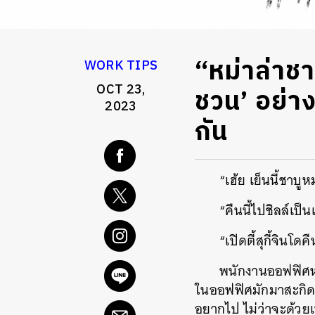
“หม่าล่าชาบ
WORK TIPS
OCT 23,
ชวน’ อย่าง
2023
กัน
“เฮ้ย เย็นนี้ชาบู
“คืนนี้ไปชิลล์เป็
“เปิดตี้สุกี้จินโดคื
พนักงานออฟฟิศหลา
ในออฟฟิศมักมาสะกิดเ
อยากไป ไม่ว่าจะด้วยเ