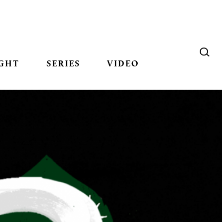
GHT
SERIES
VIDEO