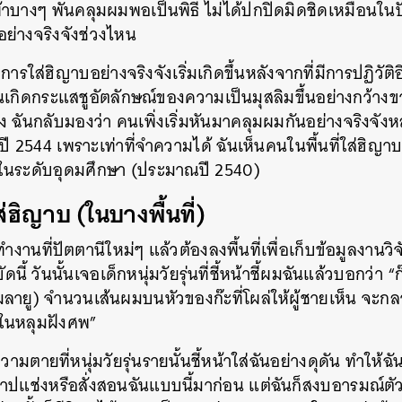
้าบางๆ พันคลุมผมพอเป็นพิธี ไม่ได้ปกปิดมิดชิดเหมือนในปั
SHARE
TWEET
LINE
EMAIL
อย่างจริงจังช่วงไหน
รใส่ฮิญาบอย่างจริงจังเริ่มเกิดขึ้นหลังจากที่มีการปฏิวัติ
นเกิดกระแสชูอัตลักษณ์ของความเป็นมุสลิมขึ้นอย่างกว้าง
ฉันกลับมองว่า คนเพิ่งเริ่มหันมาคลุมผมกันอย่างจริงจังหลั
ี 2544 เพราะเท่าที่จำความได้ ฉันเห็นคนในพื้นที่ใส่ฮิญาบก
าในระดับอุดมศึกษา (ประมาณปี 2540)
ฮิญาบ (ในบางพื้นที่)
ทำงานที่ปัตตานีใหม่ๆ แล้วต้องลงพื้นที่เพื่อเก็บข้อมูลงา
ัดนี้ วันนั้นเจอเด็กหนุ่มวัยรุ่นที่ชี้หน้าชี้ผมฉันแล้วบอกว่า “ก
ลายู) จำนวนเส้นผมบนหัวของก๊ะที่โผล่ให้ผู้ชายเห็น จะก
ยในหลุมฝังศพ”
ตายที่หนุ่มวัยรุ่นรายนั้นชี้หน้าใส่ฉันอย่างดุดัน ทำให้ฉั
าสาปแช่งหรือสั่งสอนฉันแบบนี้มาก่อน แต่ฉันก็สงบอารมณ