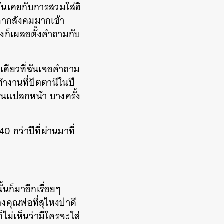
คุ้นเคยกับการสวมใส่ฮิ
ามจากสังคมมากเข้า
งก็เผลอตั้งคำถามกับ
ี่เดียวที่ฉันเจอคำถาม
ำงานที่ปัตตานีในปี
ะคนแปลกหน้า บางครั้ง
0 กว่าปีที่ผ่านมาที่
นก็มาอีกเรื่อยๆ
งคุณพ่อที่สุไหงปาดี
ไม่เห็นว่ามีใครจะใส่