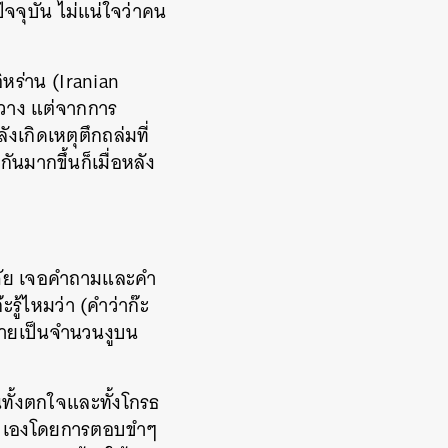
จจุบัน ไม่แน่ใจว่าคน
อิหร่าน (Iranian
ขวาง แต่จากการ
งเกิดเหตุตึกถล่มที่
ันมากขึ้นก็เมื่อหลัง
นวิจัย เจอคำถามและคำ
๊ะรู้ไหมว่า (คำว่าก๊ะ
ลายเป็นจำนวนงูบน
นทั้งตกใจและทั้งโกรธ
์ตัวเองโดยการตอบขำๆ