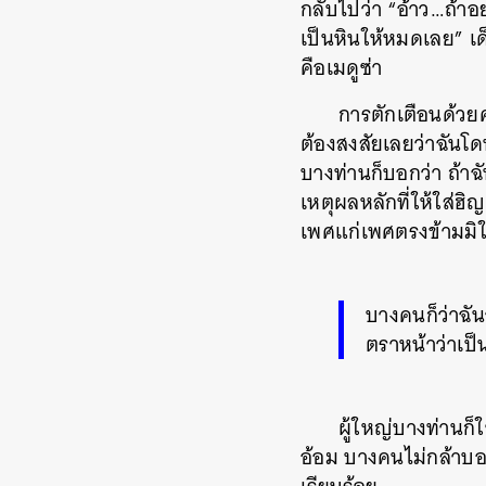
กลับไปว่า “อ้าว…ถ้าอ
เป็นหินให้หมดเลย” เด
คือเมดูซ่า
การตักเตือนด้วยคว
ต้องสงสัยเลยว่าฉันโ
บางท่านก็บอกว่า ถ้าฉั
เหตุผลหลักที่ให้ใส่ฮ
เพศแก่เพศตรงข้ามมิใ
บางคนก็ว่าฉัน
ตราหน้าว่าเป
ผู้ใหญ่บางท่านก็
อ้อม บางคนไม่กล้าบอ