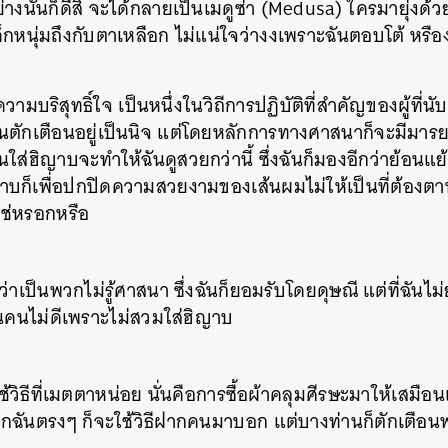
ย่างนั้นก็ดีสิ จะได้กลายเป็นเมดูซ่า (Medusa) ใครมายุ่งด
็กหนุ่มถึงกับตาเหลือก ไม่แน่ใจว่างงเพราะฉันตอบโต้ หรื
ามบริสุทธิ์ใจ เป็นหนึ่งในวิถีการปฏิบัติที่สำคัญของผู้ที่
ดนตักเตือนอยู่เป็นนิจ แต่โดยหลักการทางศาสนาก็จะมีมาร
นใส่ฮิญาบจะทำให้ฉันดูสวยกว่านี้ ซึ่งฉันก็มองอีกว่าย้อนแย้ง
ิญาบก็เพื่อปกปิดความสวยงามของเส้นผมไม่ให้เป็นที่ต้องตา
ช่หรอกหรือ
ว่าเป็นพวกไม่รู้ศาสนา ซึ่งฉันก็ยอมรับโดยดุษณี แต่ที่ฉันไ
็นคนไม่ดีเพราะไม่สวมใส่ฮิญาบ
ใช้วิธีที่เมตตาหน่อย นั่นคือการซื้อผ้าคลุมศีรษะมาให้เสมื
กฉันตรงๆ ก็จะใช้วิธีฝากคนมาบอก แต่บางท่านก็ตักเตือนพ