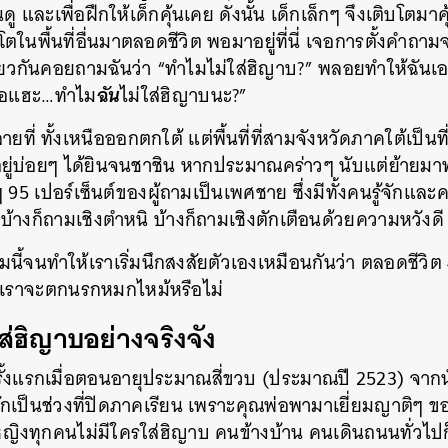
ดู และเพื่อฝึกให้เด็กคุ้นเคย ดังนั้น เด็กเล็กๆ จึงเติบโตมา
โตในพื้นที่อื่นมาตลอดชีวิต พอมาอยู่ที่นี่ เจอการตั้งคำถ
ยวกันคอยถามฉันว่า “ทำไมไม่ใส่ฮิญาบ?” พลอยทำให้ฉันเอ
ฉัน
“เออแฮะ…ทำไม
ไม่ใส่ฮิญาบนะ?”
ที่ ทั้งเหนือออกตกใต้ แต่พื้นที่ที่สามจังหวัดภาคใต้เป็นท
ยู่บ่อยๆ ได้ยินจนชาชิน หากประมาณคร่าวๆ นับแต่ย้ายมาท
 95 เปอร์เซ็นต์ของผู้ถามเป็นเพศชาย ซึ่งมีทั้งคนรู้จักแล
้ บ้างก็ถามเชิงตำหนิ บ้างก็ถามเชิงตักเตือนด้วยความหวังดี
มนี้จนทำให้เราเริ่มนึกสงสัยตัวเองเหมือนกันว่า ตลอดชีวิต 4
ย เราจะตกนรกหมกไหม้หรือไม่
มใส่ฮิญาบอย่างจริงจัง
ั้งแรกเมื่อตอนอายุประมาณสี่ขวบ (ประมาณปี 2523) จากนั้
มักเป็นช่วงที่ปิดภาคเรียน เพราะคุณพ่อพามาเยี่ยมญาติๆ ขอ
หญิงทุกคนไม่มีใครใส่ฮิญาบ คนข้างบ้าน คนเดินถนนทั่วไปก็
นหา