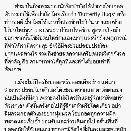
ต่อมาในกิจกรรมของนักจิตบำบัดได้นำการโอบกอด
ตัวเองมาใช้เพื่อบำบัด โดยเรียกว่า ‘Butterfly Hugs’ หรือ
ท่ากอดผีเสื้อ โดยใช้แขนทั้งสองข้างไขว้กัน วางแขนซ้าย
ไว้บนไหล่ขวา วางแขนขวาไว้บนไหล่ซ้าย สูดหายใจเข้า
ออก จากนั้นใช้มือตบไหล่ตนเองเบาๆ และนึกถึงเหตุการณ์
ที่ทำให้เรามีความสุข ซึ่งวิธีนี้จะช่วยปลอบประโลม
บาดแผลทางใจ รวมถึงช่วยลดความเครียดและวิตกกังวล
ที่สำคัญคือ สามารถทำได้ทุกที่และทำได้บ่อยเท่าที่
ต้องการ
แม้จะไม่มีใครโอบกอดหรือคอยเคียงข้าง แต่เรา
สามารถปลอบโยนตัวเองได้เสมอ ความเมตตาต่อตนเอง
ค้นหา
นับเป็นสิ่งที่มีค่า เพราะคงไม่มีใครรักและรู้จักเราดีพอเท่า
SHARE
TWEET
LINE
EMAIL
ตัวเราเอง ดังนั้นครั้งต่อไปที่รู้สึกเศร้าหรือโดดเดี่ยว อย่า
ลืมสวมกอดตัวเองอย่างนุ่มนวล โอบกอดทุกความผิด
พลาดและเจ็บช้ำ ยอมรับและก้าวเดินต่อไป สร้างพื้นที่
ปลอดภัยให้กับตนเอง หากเรามีจิตใจที่มั่นคงและตระหนัก