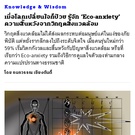
Knowledge & Wisdom
เมื่อโลกเปลี่ยนใจก็ป่วย รู้จัก ‘Eco-anxiety’
ความสิ้นหวังจากวิกฤตสิ่งแวดล้อม
วิกฤตสิ่งแวดล้อมไม่ได้ส่งผลกระทบต่อมนุษย์แค่ในแง่ของภัย
พิบัติ แต่หยั่งรากลึกลงไปถึงระดับจิตใจ เมื่อคนรุ่นใหม่กว่า
59% เริ่มวิตกกังวลและสิ้นหวังกับปัญหาสิ่งแวดล้อม หรือที่
เรียกว่า Eco-anxiety รวมถึงวิธีการดูแลใจตัวเองท่ามกลาง
ความแปรปรวนทางธรรมชาติ
โดย
กนกวรรณ เชียงตันติ์
ค้นหา
SHARE
TWEET
LINE
EMAIL