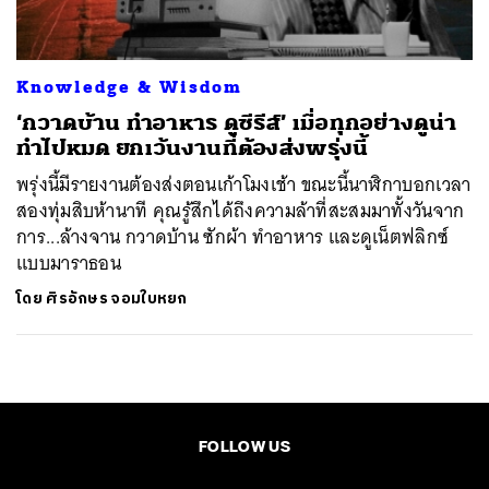
Knowledge & Wisdom
‘กวาดบ้าน ทำอาหาร ดูซีรีส์’ เมื่อทุกอย่างดูน่า
ทำไปหมด ยกเว้นงานที่ต้องส่งพรุ่งนี้
พรุ่งนี้มีรายงานต้องส่งตอนเก้าโมงเช้า ขณะนี้นาฬิกาบอกเวลา
สองทุ่มสิบห้านาที คุณรู้สึกได้ถึงความล้าที่สะสมมาทั้งวันจาก
การ...ล้างจาน กวาดบ้าน ซักผ้า ทำอาหาร และดูเน็ตฟลิกซ์
แบบมาราธอน
โดย
ศิรอักษร จอมใบหยก
FOLLOW US