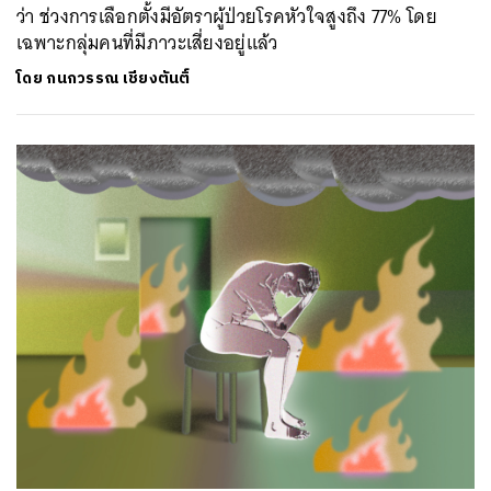
ว่า ช่วงการเลือกตั้งมีอัตราผู้ป่วยโรคหัวใจสูงถึง 77% โดย
เฉพาะกลุ่มคนที่มีภาวะเสี่ยงอยู่แล้ว
โดย
กนกวรรณ เชียงตันติ์