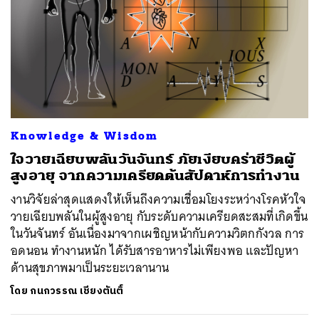
Knowledge & Wisdom
ใจวายเฉียบพลันวันจันทร์ ภัยเงียบคร่าชีวิตผู้
สูงอายุ จากความเครียดต้นสัปดาห์การทำงาน
งานวิจัยล่าสุดแสดงให้เห็นถึงความเชื่อมโยงระหว่างโรคหัวใจ
วายเฉียบพลันในผู้สูงอายุ กับระดับความเครียดสะสมที่เกิดขึ้น
ในวันจันทร์ อันเนื่องมาจากเผชิญหน้ากับความวิตกกังวล การ
อดนอน ทำงานหนัก ได้รับสารอาหารไม่เพียงพอ และปัญหา
ด้านสุขภาพมาเป็นระยะเวลานาน
โดย
กนกวรรณ เชียงตันติ์