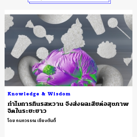
Knowledge & Wisdom
ทำไมการกินรสหวาน จึงส่งผลเสียต่อสุขภาพ
จิตในระยะยาว
โดย กนกวรรณ เชียงตันติ์