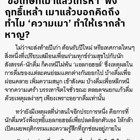
‘ขอโทษที่เมาแล้วโทรหา’ พึ่ง
ฤทธิ์เหล้า เมาแล้วบอกคิดถึง
ทำไม ‘ความเมา’ ทำให้เรากล้า
หาญ?
ไม่ว่าจะส่งท้ายปีเก่า ต้อนรับปีใหม่ หรือเทศกาลไหนๆ
สิ่งหนึ่งที่เปรียบเสมือนเพื่อนร่วมทุกข์ร่วมสุขไปกับนัก
สังสรรค์-นักดื่ม ก็คงหนีไม่พ้น ‘แอลกอฮอล์’ ซึ่งเหตุผลใน
การดื่มของแต่ละคนย่อมแตกต่างกันออกไป บ้างดื่มเพื่อ
ผ่อนคลาย เพิ่มความสนุก เข้าสังคม บ้างดื่มเพื่อหลีกหนี
จากความเศร้า บรรเทาจิตใจชั่วขณะ ตลอดจนยกแก้วดื่ม
ด้วยเหตุผลง่ายๆ เพียงเพราะอยากดื่มเท่านั้น
ทว่ายังมีเหตุผลที่น่าสนใจอีกประการหนึ่ง คือการที่
นักดื่มหวังพึ่งฤทธิ์แอลกอฮอล์เพื่อปลดล็อกตัวเอง ให้กล้า
เปิดเผยพฤติกรรมและความรู้สึกที่ถูกซ่อนอยู่ภายใน