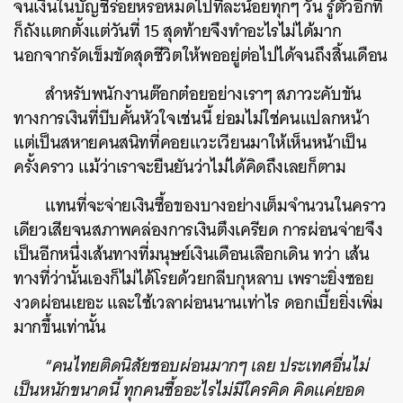
จนเงินในบัญชีร่อยหรอหมดไปทีละน้อยทุกๆ วัน รู้ตัวอีกที
ก็ถังแตกตั้งแต่วันที่ 15 สุดท้ายจึงทำอะไรไม่ได้มาก
นอกจากรัดเข็มขัดสุดชีวิตให้พออยู่ต่อไปได้จนถึงสิ้นเดือน
สำหรับพนักงานต๊อกต๋อยอย่างเราๆ สภาวะคับขัน
ทางการเงินที่บีบคั้นหัวใจเช่นนี้ ย่อมไม่ใช่คนแปลกหน้า
แต่เป็นสหายคนสนิทที่คอยแวะเวียนมาให้เห็นหน้าเป็น
ครั้งคราว แม้ว่าเราจะยืนยันว่าไม่ได้คิดถึงเลยก็ตาม
แทนที่จะจ่ายเงินซื้อของบางอย่างเต็มจำนวนในคราว
เดียวเสียจนสภาพคล่องการเงินตึงเครียด การผ่อนจ่ายจึง
เป็นอีกหนึ่งเส้นทางที่มนุษย์เงินเดือนเลือกเดิน ทว่า เส้น
ทางที่ว่านั้นเองก็ไม่ได้โรยด้วยกลีบกุหลาบ เพราะยิ่งซอย
งวดผ่อนเยอะ และใช้เวลาผ่อนนานเท่าไร ดอกเบี้ยยิ่งเพิ่ม
มากขึ้นเท่านั้น
“
คนไทยติดนิสัยชอบผ่อนมากๆ เลย ประเทศอื่นไม่
เป็นหนักขนาดนี้ ทุกคนซื้ออะไรไม่มีใครคิด คิดแค่ยอด