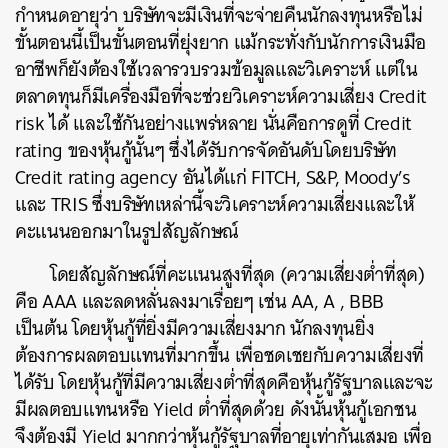
กำหนดอายุว่า บริษัทจะมีเงินที่จะจ่ายคืนนักลงทุนหรือไม่
ขั้นตอนนี้เป็นขั้นตอนที่ยุ่งยาก แม้กระทั่งกับนักการเงินมือ
อาชีพก็ยังต้องใช้เวลารวบรวมข้อมูลและวิเคราะห์ แต่ใน
ตลาดทุนก็มีเครื่องมือที่จะช่วยวิเคราะห์ความเสี่ยง Credit
risk ได้ และใช้กันอย่างแพร่หลาย นั่นคือการดูที่ Credit
rating ของหุ้นกู้นั้นๆ ซึ่งได้รับการจัดอันดับโดยบริษัท
Credit rating agency อันได้แก่ FITCH, S&P, Moody’s
และ TRIS ซึ่งบริษัทเหล่านี้จะวิเคราะห์ความเสี่ยงและให้
คะแนนออกมาในรูปสัญลักษณ์
โดยสัญลักษณ์ที่คะแนนสูงที่สุด (ความเสี่ยงต่ำที่สุด)
คือ AAA และลดหลั่นลงมาเรื่อยๆ เช่น AA, A , BBB
เป็นต้น โดยหุ้นกู้ที่ยิ่งมีความเสี่ยงมาก นักลงทุนยิ่ง
ต้องการผลตอบแทนที่มากขึ้น เพื่อชดเชยกับความเสี่ยงที่
ได้รับ โดยหุ้นกู้ที่มีความเสี่ยงต่ำที่สุดคือหุ้นกู้รัฐบาลและจะ
มีผลตอบแทนหรือ Yield ต่ำที่สุดด้วย ดังนั้นหุ้นกู้เอกชน
จึงต้องมี Yield มากกว่าหุ้นกู้รัฐบาลที่อายุเท่ากันเสมอ เพื่อ