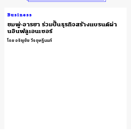
Business
ชมพู่-อารยา ร่วมปั้นธุรกิจสร้างแบรนด์ผ่า
นอินฟลูเอนเซอร์
โดย อริญชัย วีรดุษฎีนนท์
ป